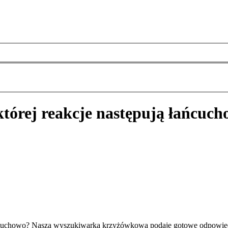
której reakcje następują łańcuc
łańcuchowo? Nasza wyszukiwarka krzyżówkowa podaje gotowe odpowiedz