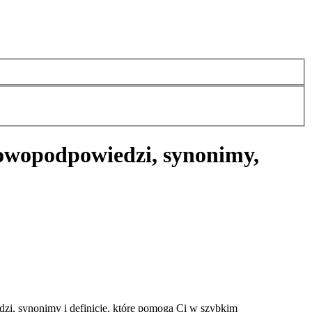
howo
podpowiedzi, synonimy,
i, synonimy i definicje, które pomogą Ci w szybkim