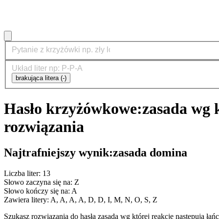
brakująca litera (-)
Hasło krzyżówkowe:
zasada wg 
rozwiązania
Najtrafniejszy wynik:
zasada domina
Liczba liter: 13
Słowo zaczyna się na: Z
Słowo kończy się na: A
Zawiera litery: A, A, A, A, D, D, I, M, N, O, S, Z
Szukasz rozwiązania do hasła zasada wg której reakcje następują 