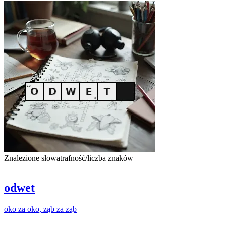
Znalezione słowa
trafność/liczba znaków
odwet
oko
za
oko
,
ząb
za
ząb