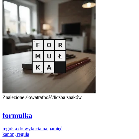
Znalezione słowa
trafność/liczba znaków
formułka
regułka
do wykucia na pamięć
kanon,
reguła