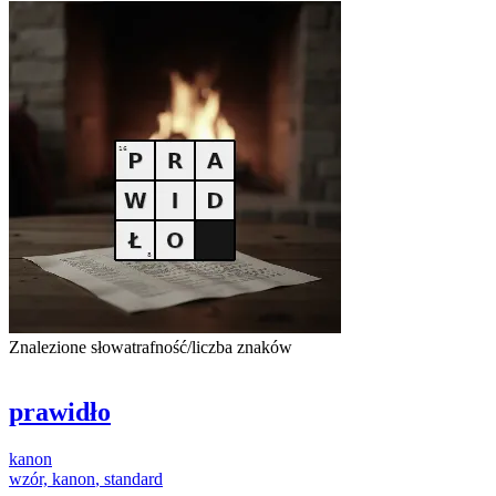
Znalezione słowa
trafność/liczba znaków
prawidło
kanon
wzór,
kanon
, standard