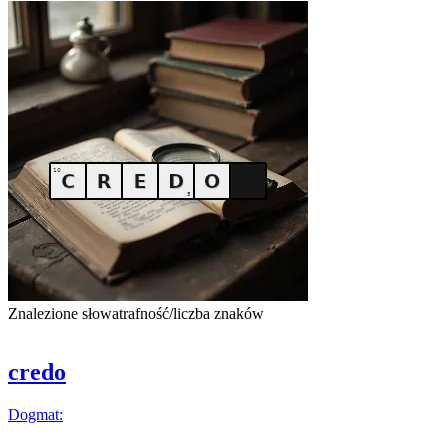
Znalezione słowa
trafność/liczba znaków
credo
Dogmat
: