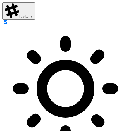
haslator