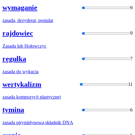
wymaganie
9
zasada
, dezyderat, postulat
rajdowiec
9
Zasada
lub Hołowczyc
regułka
7
zasada
do wykucia
wertykalizm
11
zasada
kompozycji plastycznej
tymina
6
zasada
pirymidynowa,składnik DNA