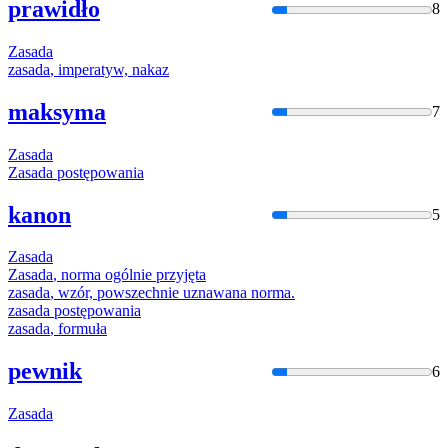
prawidło
8
Zasada
zasada
, imperatyw, nakaz
maksyma
7
Zasada
Zasada
postępowania
kanon
5
Zasada
Zasada
, norma ogólnie przyjęta
zasada
, wzór, powszechnie uznawana norma.
zasada
postępowania
zasada
, formuła
pewnik
6
Zasada