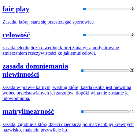
fair play
8
Zasada
,
której
stara się przestrzegać sportowiec
celowość
8
zasada
teleologiczna, według
której
zmiany są podyktowane
zmierzaniem rzeczywistości ku jakiemuś celowi.
zasada domniemania
28
niewinności
zasada
w prawie karnym, według
której
każda
osoba jest niewinna
wobec przedstawianych jej zarzutów, dopóki wina nie zostanie jej
udowodniona.
matrylinearność
15
zasada
, zgodnie z którą dzieci dziedziczą po matce lub jej krewnych
nazwisko, majątek, przywileje itp.