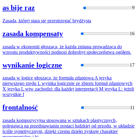
as bije raz
9
Zasada
,
której
stara się przestrzegać brydżysta
zasada kompensaty
16
zasada
w ekonomii głosząca, że
każda
zmiana prowadząca do
wzrostu produktywności podnosi dobrobyt społeczeństwa ogółem.
wynikanie logiczne
17
zasada
w logice głosząca, że formuła zdaniowa A języka
pierwszego rzędu L wynika logicznie ze zbioru formuł zdaniowych
X języka L wtw zachodzi: dla każdej interpretacji M języka L: jeżeli
wszystkie f
frontalność
11
zasada
kompozycyjna stosowana w sztukach plastycznych,
polegająca na przedstawianiu postaci ludzkiej od przodu, w układzie
ściśle symetrycznym, dzięki czemu dzieło zyskuje charakter
monumentalny i hi