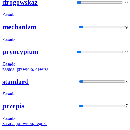
drogowskaz
10
Zasada
mechanizm
9
Zasada
pryncypium
10
Zasada
zasada
, prawidło, dewiza
standard
8
Zasada
przepis
7
Zasada
zasada
, prawidło, reguła