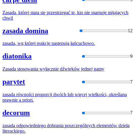
Zasada
,
której
stara się przestrzegać
te
, kto nie marnuje mijających
chwil
zasada domina
12
zasada
, wg
której
reakcje następują łańcuchowo.
diatonika
9
Zasada
stosowania wyłącznie dźwięków jednej gamy
parytet
7
zasada
równości proporcji dwóch lub więcej wielkości, określana
prawnie a priori.
decorum
7
zasada
odpowiedniego dobrania poszczególnych elementów dzieła
literackiego.