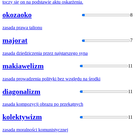
toczy się on na podstawie aktu oskarżenia.
okozaoko
8
zasada
prawa talionu
majorat
7
zasada
dziedziczenia przez najstarszego syna
makiawelizm
11
zasada
prowadzenia polityki bez względu na środki
diagonalizm
11
zasada
kompozycji obrazu po przekątnych
kolektywizm
11
zasada
moralności komunistycznej