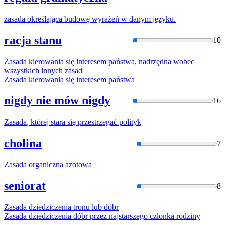
zasada
określająca budowę wyrażeń w danym języku.
racja stanu
10
Zasada
kierowania się interesem państwa, nadrzędna wobec
wszystkich innych
zasad
Zasada
kierowania się interesem państwa
nigdy nie mów nigdy
16
Zasada
,
której
stara się przestrzegać polityk
cholina
7
Zasada
organiczna azotowa
seniorat
8
Zasada
dziedziczenia tronu lub dóbr
Zasada
dziedziczenia dóbr przez najstarszego członka rodziny