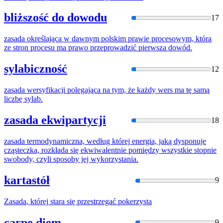
bliższość do dowodu
17
zasada
określająca w dawnym polskim prawie procesowym, która
ze stron procesu ma prawo przeprowadzić pierwsza dowód.
sylabiczność
12
zasada
wersyfikacji polegająca na tym, że
każdy
wers ma
tę
samą
liczbę sylab.
zasada ekwipartycji
18
zasada
termodynamiczna, według
której
energia, jaką dysponuje
cząsteczka, rozkłada się ekwiwalentnie pomiędzy wszystkie stopnie
swobody, czyli sposoby jej wykorzystania.
kartastół
9
Zasada
,
której
stara się przestrzegać pokerzysta
carpe diem
9