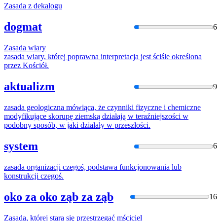
Zasada
z dekalogu
dogmat
6
Zasada
wiary
zasada
wiary,
której
poprawna interpretacja jest ściśle określona
przez Kościół.
aktualizm
9
zasada
geologiczna mówiąca, że czynniki fizyczne i chemiczne
modyfikujące skorupę ziemską działają w teraźniejszości w
podobny sposób, w jaki działały w przeszłości.
system
6
zasada
organizacji czegoś, podstawa funkcjonowania lub
konstrukcji czegoś.
oko za oko ząb za ząb
16
Zasada
,
której
stara się przestrzegać mściciel