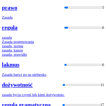
prawo
5
Zasada
reguła
6
zasada
Zasada
postępowania
zasada
, norma
zasada
, kanon
zasada
, prawidło
lakmus
6
Zasada
barwi go na niebiesko
dożywotność
11
zasada
bycia czymś lub kimś dożywotnio.
reguła gramatyczna
17