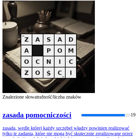
Znalezione słowa
trafność/liczba znaków
zasada pomocniczości
19
zasada
,
wedle
której
każdy
szczebel
władzy
powinien
realizować
tylko
te
zadania,
które
nie mogą być skutecznie zrealizowane przez