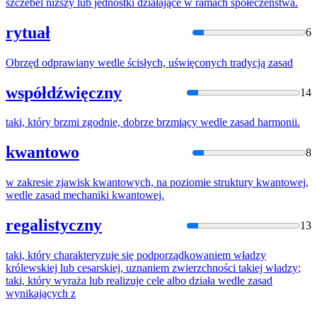
szczebel
niższy lub jednostki działające w ramach społeczeństwa.
rytuał
6
Obrzęd odprawiany
wedle
ścisłych, uświęconych tradycją
zasad
współdźwięczny
14
taki, który brzmi zgodnie, dobrze brzmiący
wedle
zasad
harmonii.
kwantowo
8
w zakresie zjawisk kwantowych, na poziomie struktury kwantowej,
wedle
zasad
mechaniki kwantowej.
regalistyczny
13
taki, który charakteryzuje się podporządkowaniem
władzy
królewskiej lub cesarskiej, uznaniem zwierzchności takiej
władzy
;
taki, który wyraża lub realizuje cele albo działa
wedle
zasad
wynikających z