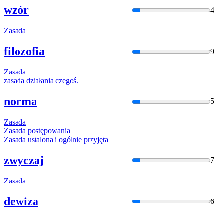
wzór
4
Zasada
filozofia
9
Zasada
zasada
działania czegoś.
norma
5
Zasada
Zasada
postępowania
Zasada
ustalona i ogólnie przyjęta
zwyczaj
7
Zasada
dewiza
6