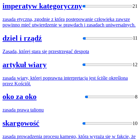
imperatyw kategoryczny
21
zasada
etyczna, zgodnie z którą postępowanie człowieka zawsze
powinno mieć utwierdzenie w prawdach i zasadach uniwersalnych.
dziel i rządź
11
Zasada
,
której
stara się przestrzegać despota
artykuł wiary
12
zasada
wiary,
której
poprawna interpretacja jest ściśle określona
przez Kościół.
oko za oko
8
zasada
prawa talionu
skargowość
10
zasada
prowadzenia procesu karnego, która wyraża się w fakcie, że