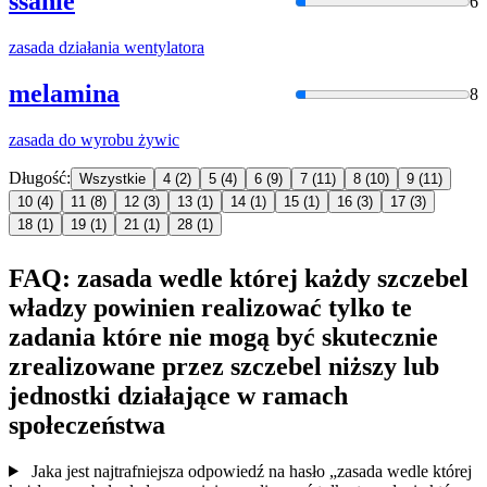
ssanie
6
zasada
działania wentylatora
melamina
8
zasada
do wyrobu żywic
Długość:
Wszystkie
4
(2)
5
(4)
6
(9)
7
(11)
8
(10)
9
(11)
10
(4)
11
(8)
12
(3)
13
(1)
14
(1)
15
(1)
16
(3)
17
(3)
18
(1)
19
(1)
21
(1)
28
(1)
FAQ: zasada wedle której każdy szczebel
władzy powinien realizować tylko te
zadania które nie mogą być skutecznie
zrealizowane przez szczebel niższy lub
jednostki działające w ramach
społeczeństwa
Jaka jest najtrafniejsza odpowiedź na hasło „zasada wedle której