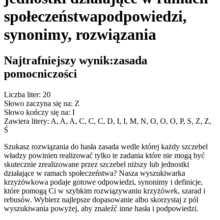
społeczeństwa
podpowiedzi,
synonimy, rozwiązania
Najtrafniejszy wynik:
zasada
pomocniczości
Liczba liter: 20
Słowo zaczyna się na: Z
Słowo kończy się na: I
Zawiera litery: A, A, A, C, C, C, D, I, I, M, N, O, O, O, P, S, Z, Z,
Ś
Szukasz rozwiązania do hasła zasada wedle której każdy szczebel
władzy powinien realizować tylko te zadania które nie mogą być
skutecznie zrealizowane przez szczebel niższy lub jednostki
działające w ramach społeczeństwa? Nasza wyszukiwarka
krzyżówkowa podaje gotowe odpowiedzi, synonimy i definicje,
które pomogą Ci w szybkim rozwiązywaniu krzyżówek, szarad i
rebusów. Wybierz najlepsze dopasowanie albo skorzystaj z pól
wyszukiwania powyżej, aby znaleźć inne hasła i podpowiedzi.