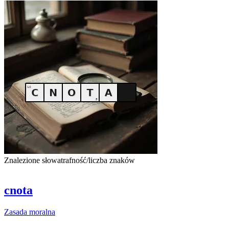
Znalezione słowa
trafność/liczba znaków
cnota
Zasada
moralna