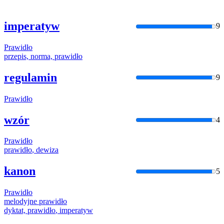
imperatyw
9
Prawidło
przepis, norma,
prawidło
regulamin
9
Prawidło
wzór
4
Prawidło
prawidło
, dewiza
kanon
5
Prawidło
melodyjne
prawidło
dyktat,
prawidło
, imperatyw