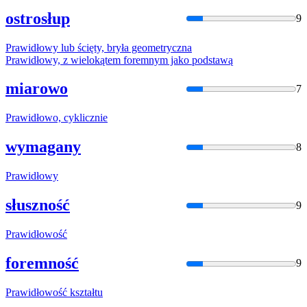
ostrosłup
9
Prawidło
wy lub ścięty, bryła geometryczna
Prawidło
wy, z wielokątem foremnym jako podstawą
miarowo
7
Prawidło
wo, cyklicznie
wymagany
8
Prawidło
wy
słuszność
9
Prawidło
wość
foremność
9
Prawidło
wość kształtu