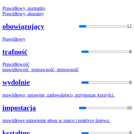
Prawidło
wy, normalny
Prawidło
wy, akuratny
obowiązujący
12
Prawidło
wy
trafność
8
Prawidło
wość
prawidło
wość, poprawność, stosowność
wydolnie
8
prawidło
wo, sprawnie, zadowalająco, przynosząc korzyści.
impostacja
10
prawidło
we ustawienie głosu w nauce i praktyce śpiewu.
kształtny
9