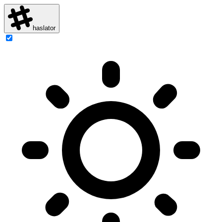
haslator