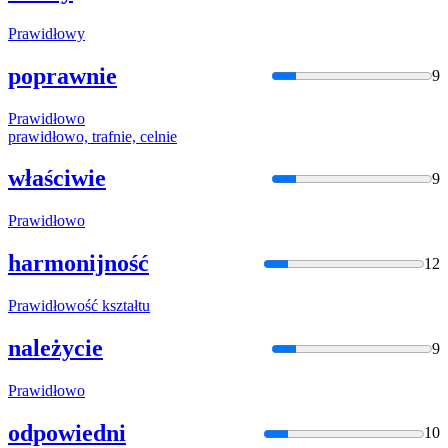
Prawidło
wy
poprawnie
9
Prawidło
wo
prawidło
wo, trafnie, celnie
właściwie
9
Prawidło
wo
harmonijność
12
Prawidło
wość kształtu
należycie
9
Prawidło
wo
odpowiedni
10