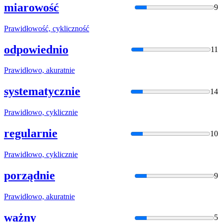
miarowość
9
Prawidło
wość, cykliczność
odpowiednio
11
Prawidło
wo, akuratnie
systematycznie
14
Prawidło
wo, cyklicznie
regularnie
10
Prawidło
wo, cyklicznie
porządnie
9
Prawidło
wo, akuratnie
ważny
5