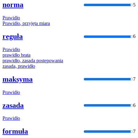
norma
5
Prawidło
Prawidło
, przyjęta miara
reguła
6
Prawidło
prawidło
brata
prawidło
, zasada postępowania
zasada,
prawidło
maksyma
7
Prawidło
zasada
6
Prawidło
formuła
7