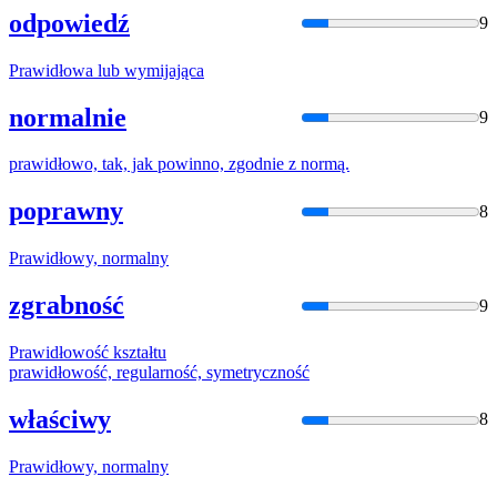
odpowiedź
9
Prawidło
wa lub wymijająca
normalnie
9
prawidło
wo, tak, jak powinno, zgodnie z normą.
poprawny
8
Prawidło
wy, normalny
zgrabność
9
Prawidło
wość kształtu
prawidło
wość, regularność, symetryczność
właściwy
8
Prawidło
wy, normalny