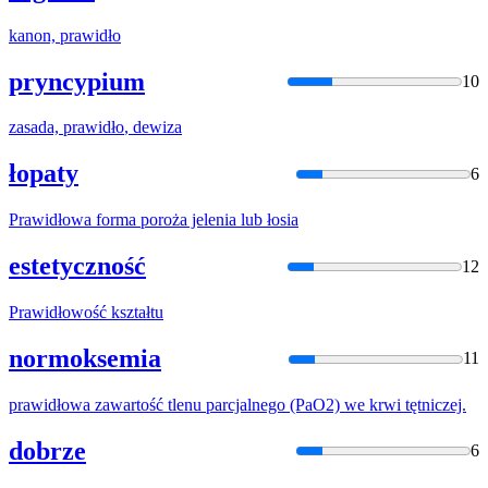
kanon,
prawidło
pryncypium
10
zasada,
prawidło
, dewiza
łopaty
6
Prawidło
wa forma poroża jelenia lub łosia
estetyczność
12
Prawidło
wość kształtu
normoksemia
11
prawidło
wa zawartość tlenu parcjalnego (PaO2) we krwi tętniczej.
dobrze
6