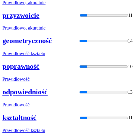
Prawidło
wo, akuratnie
przyzwoicie
11
Prawidło
wo, akuratnie
geometryczność
14
Prawidło
wość kształtu
poprawność
10
Prawidło
wość
odpowiedniość
13
Prawidło
wość
kształtność
11
Prawidło
wość kształtu