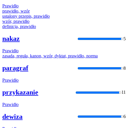
Prawidło
prawidło
, wzór
ustalony przepis,
prawidło
wzór,
prawidło
definicja,
prawidło
nakaz
5
Prawidło
zasada, reguła, kanon, wzór, dyktat,
prawidło
, norma
paragraf
8
Prawidło
przykazanie
11
Prawidło
dewiza
6