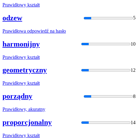
Prawidło
wy kształt
odzew
5
Prawidło
wa odpowiedź na hasło
harmonijny
10
Prawidło
wy kształt
geometryczny
12
Prawidło
wy kształt
porządny
8
Prawidło
wy, akuratny
proporcjonalny
14
Prawidło
wy kształt