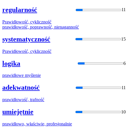
regularność
11
Prawidło
wość, cykliczność
prawidło
wość, poprawność, nienaganność
systematyczność
15
Prawidło
wość, cykliczność
logika
6
prawidło
we myślenie
adekwatność
11
prawidło
wość, trafność
umiejętnie
10
prawidło
wo, właściwie, profesjonalnie