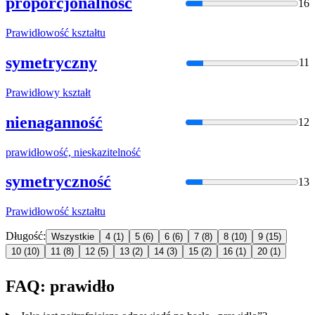
proporcjonalność
16
Prawidło
wość kształtu
symetryczny
11
Prawidło
wy kształt
nienaganność
12
prawidło
wość, nieskazitelność
symetryczność
13
Prawidło
wość kształtu
Długość:
Wszystkie
4
(1)
5
(6)
6
(6)
7
(8)
8
(10)
9
(15)
10
(10)
11
(8)
12
(5)
13
(2)
14
(3)
15
(2)
16
(1)
20
(1)
FAQ: prawidło