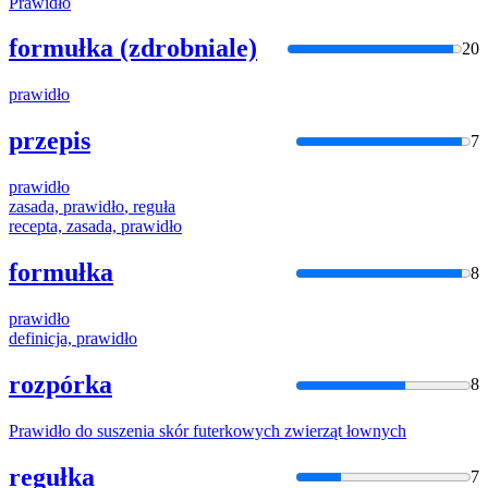
Prawidło
formułka (zdrobniale)
20
prawidło
przepis
7
prawidło
zasada,
prawidło
, reguła
recepta, zasada,
prawidło
formułka
8
prawidło
definicja,
prawidło
rozpórka
8
Prawidło
do suszenia skór futerkowych zwierząt łownych
regułka
7