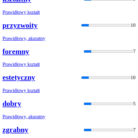
Prawidło
wy kształt
przyzwoity
10
Prawidło
wy, akuratny
foremny
7
Prawidło
wy kształt
estetyczny
10
Prawidło
wy kształt
dobry
5
Prawidło
wy, akuratny
zgrabny
7