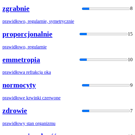
zgrabnie
8
prawidło
wo, regularnie, symetrycznie
proporcjonalnie
15
prawidło
wo, regularnie
emmetropia
10
prawidło
wa refrakcja oka
normocyty
9
prawidło
we krwinki czerwone
zdrowie
7
prawidło
wy stan organizmu