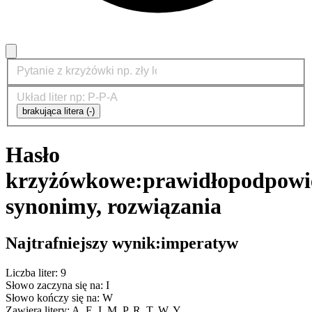
brakująca litera (-)
Hasło
krzyżówkowe:
prawidło
podpowi
synonimy, rozwiązania
Najtrafniejszy wynik:
imperatyw
Liczba liter: 9
Słowo zaczyna się na: I
Słowo kończy się na: W
Zawiera litery: A, E, I, M, P, R, T, W, Y