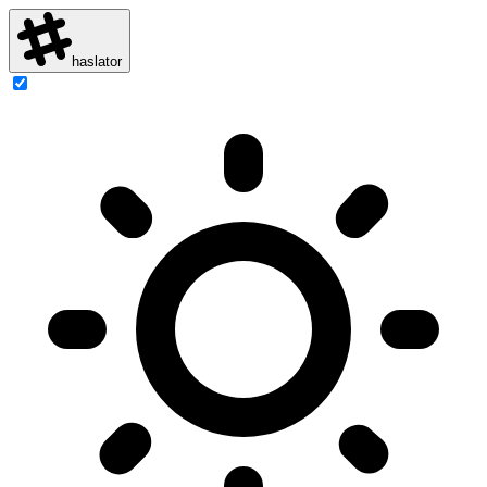
haslator