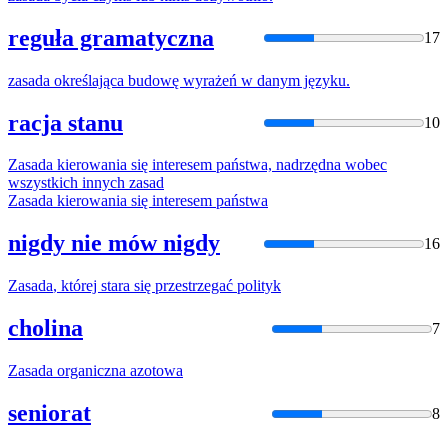
reguła gramatyczna
17
zasada
określająca budowę wyrażeń w danym języku.
racja stanu
10
Zasada
kierowania się interesem państwa, nadrzędna wobec
wszystkich innych
zasad
Zasada
kierowania się interesem państwa
nigdy nie mów nigdy
16
Zasada
, której stara się przestrzegać polityk
cholina
7
Zasada
organiczna azotowa
seniorat
8