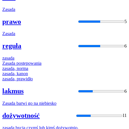
Zasada
prawo
5
Zasada
reguła
6
zasada
Zasada
postępowania
zasada
, norma
zasada
, kanon
zasada
, prawidło
lakmus
6
Zasada
barwi go na niebiesko
dożywotność
11
zasada
bycia czymś lub kimś dożywotnio.