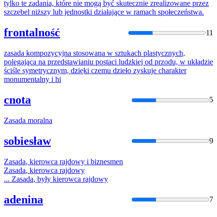
tylko te zadania, które nie mogą być skutecznie zrealizowane przez
szczebel niższy lub jednostki działające w ramach społeczeństwa.
frontalność
11
zasada
kompozycyjna stosowana w sztukach plastycznych,
polegająca na przedstawianiu postaci ludzkiej od przodu, w układzie
ściśle symetrycznym, dzięki czemu dzieło zyskuje charakter
monumentalny i hi
cnota
5
Zasada
moralna
sobiesław
9
Zasada
, kierowca rajdowy i biznesmen
Zasada
, kierowca rajdowy
...
Zasada
, były kierowca rajdowy
adenina
7