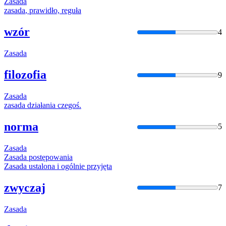
Zasada
zasada
, prawidło, reguła
wzór
4
Zasada
filozofia
9
Zasada
zasada
działania czegoś.
norma
5
Zasada
Zasada
postępowania
Zasada
ustalona i ogólnie przyjęta
zwyczaj
7
Zasada