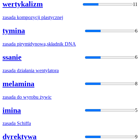
wertykalizm
11
zasada
kompozycji plastycznej
tymina
6
zasada
pirymidynowa,składnik DNA
ssanie
6
zasada
działania wentylatora
melamina
8
zasada
do wyrobu żywic
imina
5
zasada
Schiffa
dyrektywa
9