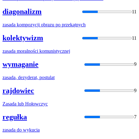
diagonalizm
11
zasada
kompozycji obrazu po przekątnych
kolektywizm
11
zasada
moralności komunistycznej
wymaganie
9
zasada
, dezyderat, postulat
rajdowiec
9
Zasada
lub Hołowczyc
regułka
7
zasada
do wykucia