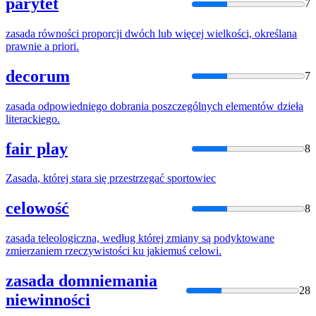
parytet
7
zasada
równości proporcji dwóch lub więcej wielkości, określana
prawnie a priori.
decorum
7
zasada
odpowiedniego dobrania poszczególnych elementów dzieła
literackiego.
fair play
8
Zasada
, której stara się przestrzegać sportowiec
celowość
8
zasada
teleologiczna, według której zmiany są podyktowane
zmierzaniem rzeczywistości ku jakiemuś celowi.
zasada domniemania
28
niewinności