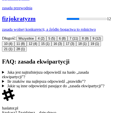
zasada
przewodnia
fizjokratyzm
12
zasada
wolnej konkurencji, a źródło bogactwa to rolnictwo
Długość:
Wszystkie
4
(2)
5
(5)
6
(8)
7
(11)
8
(9)
9
(12)
10
(4)
11
(8)
12
(4)
15
(1)
16
(3)
17
(3)
18
(1)
19
(1)
21
(1)
28
(1)
FAQ: zasada ekwipartycji
Jaka jest najtrafniejsza odpowiedź na hasło „zasada
ekwipartycji”?
Ile znaków ma najlepsza odpowiedź „prawidło”?
Jakie są inne odpowiedzi pasujące do „zasada ekwipartycji”?
haslator.pl
Szukasz? Znajdziesz – daję słowo