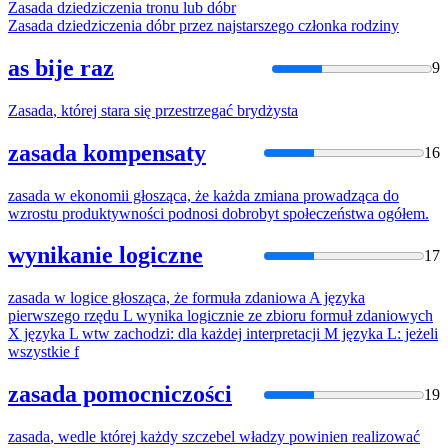
Zasada
dziedziczenia tronu lub dóbr
Zasada
dziedziczenia dóbr przez najstarszego członka rodziny
as bije raz
9
Zasada
, której stara się przestrzegać brydżysta
zasada kompensaty
16
zasada
w ekonomii głosząca, że każda zmiana prowadząca do
wzrostu produktywności podnosi dobrobyt społeczeństwa ogółem.
wynikanie logiczne
17
zasada
w logice głosząca, że formuła zdaniowa A języka
pierwszego rzędu L wynika logicznie ze zbioru formuł zdaniowych
X języka L wtw zachodzi: dla każdej interpretacji M języka L: jeżeli
wszystkie f
zasada pomocniczości
19
zasada
, wedle której każdy szczebel władzy powinien realizować