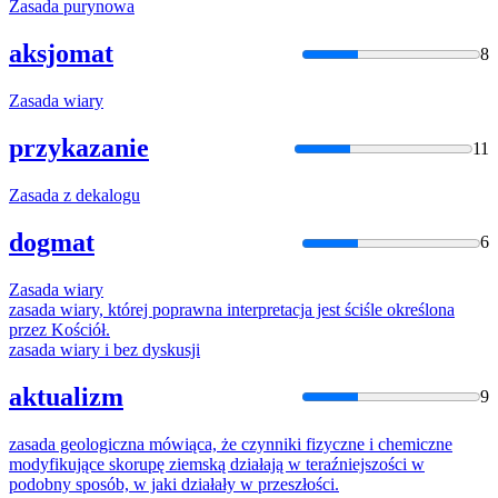
Zasada
purynowa
aksjomat
8
Zasada
wiary
przykazanie
11
Zasada
z dekalogu
dogmat
6
Zasada
wiary
zasada
wiary, której poprawna interpretacja jest ściśle określona
przez Kościół.
zasada
wiary i bez dyskusji
aktualizm
9
zasada
geologiczna mówiąca, że czynniki fizyczne i chemiczne
modyfikujące skorupę ziemską działają w teraźniejszości w
podobny sposób, w jaki działały w przeszłości.