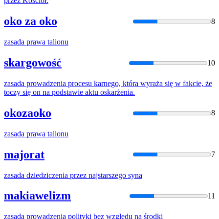
przez Kościół.
oko za oko
8
zasada
prawa talionu
skargowość
10
zasada
prowadzenia procesu karnego, która wyraża się w fakcie, że
toczy się on na podstawie aktu oskarżenia.
okozaoko
8
zasada
prawa talionu
majorat
7
zasada
dziedziczenia przez najstarszego syna
makiawelizm
11
zasada
prowadzenia polityki bez względu na środki