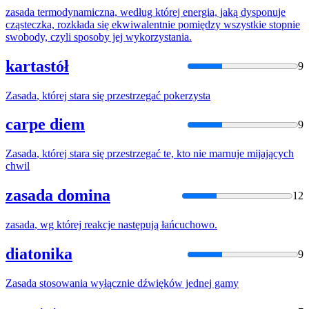
zasada
termodynamiczna, według której energia, jaką dysponuje
cząsteczka, rozkłada się ekwiwalentnie pomiędzy wszystkie stopnie
swobody, czyli sposoby jej wykorzystania.
kartastół
9
Zasada
, której stara się przestrzegać pokerzysta
carpe diem
9
Zasada
, której stara się przestrzegać te, kto nie marnuje mijających
chwil
zasada domina
12
zasada
, wg której reakcje następują łańcuchowo.
diatonika
9
Zasada
stosowania wyłącznie dźwięków jednej gamy