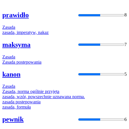
prawidło
8
Zasada
zasada
, imperatyw, nakaz
maksyma
7
Zasada
Zasada
postępowania
kanon
5
Zasada
Zasada
, norma ogólnie przyjęta
zasada
, wzór, powszechnie uznawana norma.
zasada
postępowania
zasada
, formuła
pewnik
6