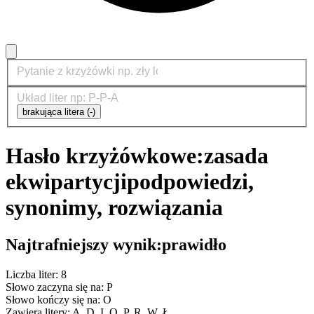
brakująca litera (-)
Hasło krzyżówkowe:
zasada
ekwipartycji
podpowiedzi,
synonimy, rozwiązania
Najtrafniejszy wynik:
prawidło
Liczba liter: 8
Słowo zaczyna się na: P
Słowo kończy się na: O
Zawiera litery: A, D, I, O, P, R, W, Ł