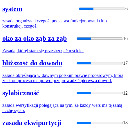
system
6
zasada
organizacji czegoś, podstawa funkcjonowania lub
konstrukcji czegoś.
oko za oko ząb za ząb
16
Zasada
, której stara się przestrzegać mściciel
bliższość do dowodu
17
zasada
określająca w dawnym polskim prawie procesowym, która
ze stron procesu ma prawo przeprowadzić pierwsza dowód.
sylabiczność
12
zasada
wersyfikacji polegająca na tym, że każdy wers ma tę samą
liczbę sylab.
zasada ekwipartycji
18