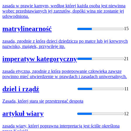
zasada
w prawie karnym, według której każda osoba jest niewinna
wobec przedstawianych jej zarzutów, dopóki wina nie zostanie jej
udowodniona.
matrylinearność
15
zasada
, zgodnie z którą dzieci dziedziczą po matce lub jej krewnych
nazwisko, majątek, przywileje itp.
imperatyw kategoryczny
21
zasada
etyczna, zgodnie z którą postępowanie człowieka zawsze
powinno mieć utwierdzenie w prawdach i zasadach uniwersalnych.
dziel i rządź
11
Zasada
, której stara się przestrzegać despota
artykuł wiary
12
zasada
wiary, której poprawna interpretacja jest ściśle określona