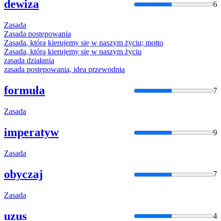
dewiza
6
Zasada
Zasada
postępowania
Zasada
, którą kierujemy się w naszym życiu; motto
Zasada
, którą kierujemy się w naszym życiu
zasada
działania
zasada
postępowania, idea przewodnia
formuła
7
Zasada
imperatyw
9
Zasada
obyczaj
7
Zasada
uzus
4