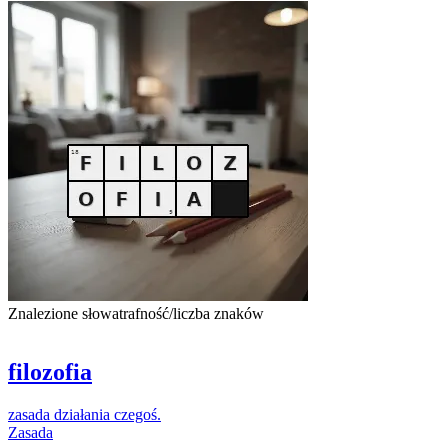
Znalezione słowa
trafność/liczba znaków
filozofia
zasada
działania
czegoś
.
Zasada