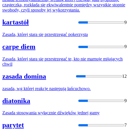
cząsteczka, rozkłada się ekwiwalentnie pomiędzy wszystkie stopnie
swobody, czyli sposoby jej wykorzystania.
kartastół
9
Zasada
, której stara się przestrzegać pokerzysta
carpe diem
9
Zasada
, której stara się przestrzegać te, kto nie marnuje mijających
chwil
zasada domina
12
zasada
, wg której reakcje następują łańcuchowo.
diatonika
9
Zasada
stosowania wyłącznie dźwięków jednej gamy
parytet
7