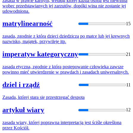
zasada
w prawie karnym, według której każda osoba jest niewinna
wobec przedstawianych jej zarzutów, dopóki wina nie zostanie jej
udowodniona.
matrylinearność
15
zasada
, zgodnie z którą dzieci dziedziczą po matce lub jej krewnych
nazwisko, majątek, przywileje itp.
imperatyw kategoryczny
21
zasada
etyczna, zgodnie z którą postępowanie człowieka zawsze
powinno mieć utwierdzenie w prawdach i zasadach uniwersalnych.
dziel i rządź
11
Zasada
, której stara się przestrzegać despota
artykuł wiary
12
zasada
wiary, której poprawna interpretacja jest ściśle określona
przez Kościół.