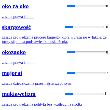
oko za oko
8
zasada
prawa talionu
skargowość
10
zasada
prowadzenia procesu karnego, która wyraża się w fakcie, że
toczy się on na podstawie aktu oskarżenia.
okozaoko
8
zasada
prawa talionu
majorat
7
zasada
dziedziczenia przez najstarszego syna
makiawelizm
11
zasada
prowadzenia polityki bez względu na środki