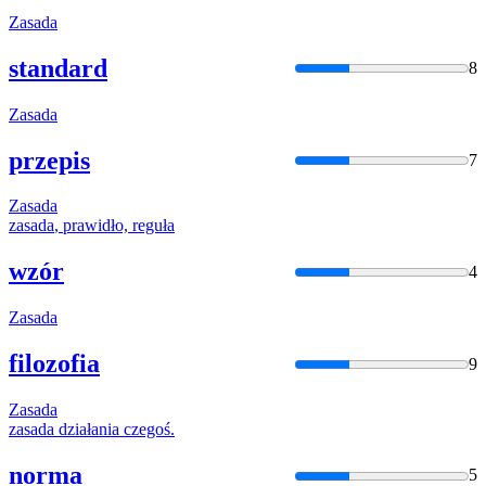
Zasada
standard
8
Zasada
przepis
7
Zasada
zasada
, prawidło, reguła
wzór
4
Zasada
filozofia
9
Zasada
zasada
działania czegoś.
norma
5