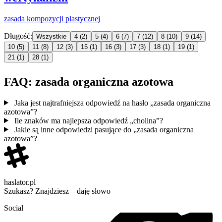
zasada
kompozycji plastycznej
Długość:
Wszystkie
4
(2)
5
(4)
6
(7)
7
(12)
8
(10)
9
(14)
10
(5)
11
(8)
12
(3)
15
(1)
16
(3)
17
(3)
18
(1)
19
(1)
21
(1)
28
(1)
FAQ: zasada organiczna azotowa
Jaka jest najtrafniejsza odpowiedź na hasło „zasada organiczna
azotowa”?
Ile znaków ma najlepsza odpowiedź „cholina”?
Jakie są inne odpowiedzi pasujące do „zasada organiczna
azotowa”?
haslator.pl
Szukasz? Znajdziesz – daję słowo
Social