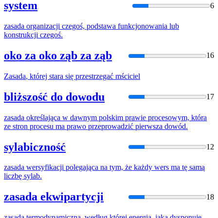
system
6
zasada
organizacji czegoś, podstawa funkcjonowania lub
konstrukcji czegoś.
oko za oko ząb za ząb
16
Zasada
, której stara się przestrzegać mściciel
bliższość do dowodu
17
zasada
określająca w dawnym polskim prawie procesowym, która
ze stron procesu ma prawo przeprowadzić pierwsza dowód.
sylabiczność
12
zasada
wersyfikacji polegająca na tym, że każdy wers ma tę samą
liczbę sylab.
zasada ekwipartycji
18
zasada
termodynamiczna, według której energia, jaką dysponuje