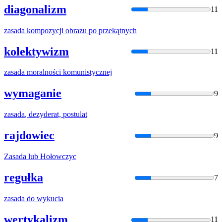
diagonalizm
11
zasada
kompozycji obrazu po przekątnych
kolektywizm
11
zasada
moralności komunistycznej
wymaganie
9
zasada
, dezyderat, postulat
rajdowiec
9
Zasada
lub Hołowczyc
regułka
7
zasada
do wykucia
wertykalizm
11