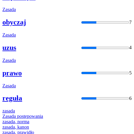
Zasada
obyczaj
7
Zasada
uzus
4
Zasada
prawo
5
Zasada
reguła
6
zasada
Zasada
postępowania
zasada
, norma
zasada
, kanon
zasada
, prawidło