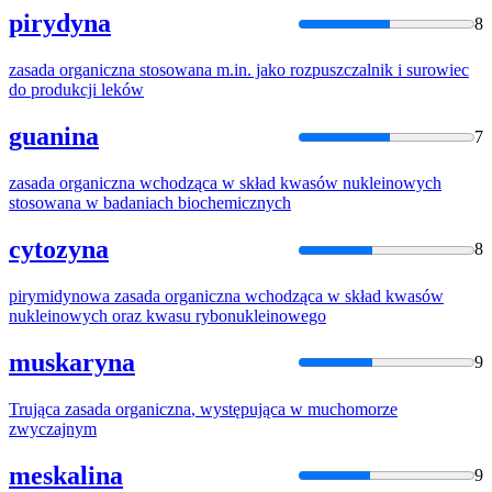
pirydyna
8
zasada
organiczna
stosowana m.in. jako rozpuszczalnik i surowiec
do produkcji leków
guanina
7
zasada
organiczna
wchodząca w skład kwasów nukleinowych
stosowana w badaniach biochemicznych
cytozyna
8
pirymidynowa
zasada
organiczna
wchodząca w skład kwasów
nukleinowych oraz kwasu rybonukleinowego
muskaryna
9
Trująca
zasada
organiczna
, występująca w muchomorze
zwyczajnym
meskalina
9