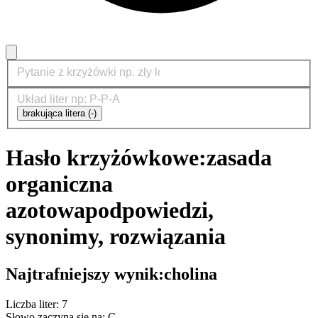
brakująca litera (-)
Hasło krzyżówkowe:
zasada
organiczna
azotowa
podpowiedzi,
synonimy, rozwiązania
Najtrafniejszy wynik:
cholina
Liczba liter: 7
Słowo zaczyna się na: C