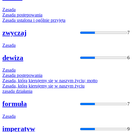
Zasada
Zasada
postępowania
Zasada
ustalona i ogólnie przyjęta
zwyczaj
7
Zasada
dewiza
6
Zasada
Zasada
postępowania
Zasada
, którą kierujemy się w naszym życiu; motto
Zasada
, którą kierujemy się w naszym życiu
zasada
działania
formuła
7
Zasada
imperatyw
9