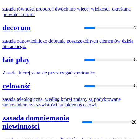
zasada
równości proporcji dwóch lub więcej wielkości, określana
prawnie a priori.
decorum
7
zasada
odpowiedniego dobrania poszczególnych elementów dzieła
literackiego.
fair play
8
Zasada
, której stara się przestrzegać sportowiec
celowość
8
zasada
teleologiczna, według której zmiany są podyktowane
zmierzaniem rzeczywistości ku jakiemuś celowi.
zasada domniemania
28
niewinności