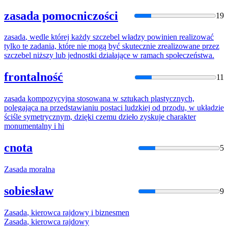
zasada pomocniczości
19
zasada
, wedle której każdy szczebel władzy powinien realizować
tylko te zadania, które nie mogą być skutecznie zrealizowane przez
szczebel niższy lub jednostki działające w ramach społeczeństwa.
frontalność
11
zasada
kompozycyjna stosowana w sztukach plastycznych,
polegająca na przedstawianiu postaci ludzkiej od przodu, w układzie
ściśle symetrycznym, dzięki czemu dzieło zyskuje charakter
monumentalny i hi
cnota
5
Zasada
moralna
sobiesław
9
Zasada
, kierowca rajdowy i biznesmen
Zasada
, kierowca rajdowy