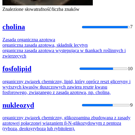
Znalezione słowa
trafność/liczba znaków
cholina
7
Zasada
organiczna
azotowa
organiczna
zasada
azotowa
, składnik lecytyn
organiczna
zasada
azotowa
występująca w tkankach roślinnych i
zwierzęcych
fosfolipid
10
organiczny
związek chemiczny, lipid, który oprócz reszt gliceryny i
wyższych kwasów tłuszczowych zawiera resztę kwasu
fosforowego, związanego z
zasadą
azotową
, np. choliną.
nukleozyd
9
organiczny
związek chemiczny, glikozoamina zbudowana z
zasady
azotowe
j połączonej wiązaniem β-N-glikozydowym z pentozą
(rybozą, deoksyrybozą lub rybitolem).