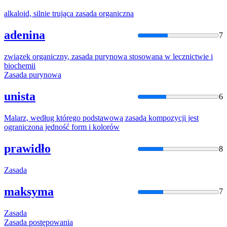
alkaloid, silnie trująca
zasada
organiczna
adenina
7
związek
organiczny
,
zasada
purynowa stosowana w lecznictwie i
biochemii
Zasada
purynowa
unista
6
Malarz, według którego podstawową
zasadą
kompozycji jest
ograniczona
jedność form i kolorów
prawidło
8
Zasada
maksyma
7
Zasada
Zasada
postępowania