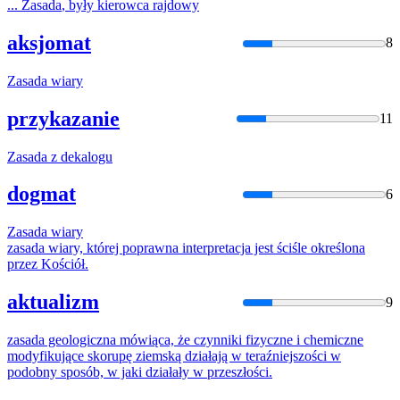
...
Zasada
, były kierowca rajdowy
aksjomat
8
Zasada
wiary
przykazanie
11
Zasada
z dekalogu
dogmat
6
Zasada
wiary
zasada
wiary, której poprawna interpretacja jest ściśle określona
przez Kościół.
aktualizm
9
zasada
geologiczna mówiąca, że czynniki fizyczne i chemiczne
modyfikujące skorupę ziemską działają w teraźniejszości w
podobny sposób, w jaki działały w przeszłości.