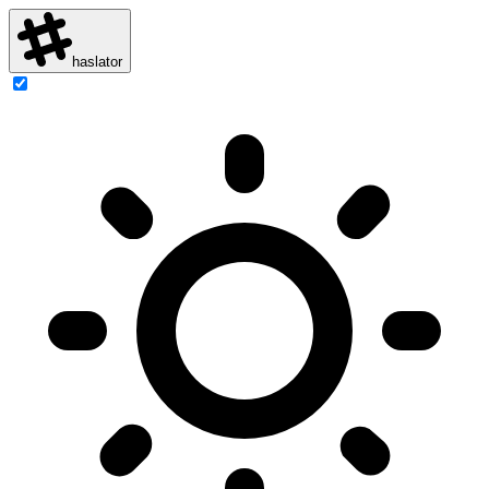
haslator