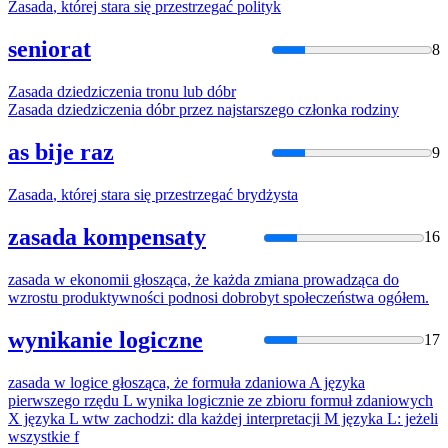
Zasada
, której stara się przestrzegać polityk
seniorat
8
Zasada
dziedziczenia tronu lub dóbr
Zasada
dziedziczenia dóbr przez najstarszego członka rodziny
as bije raz
9
Zasada
, której stara się przestrzegać brydżysta
zasada kompensaty
16
zasada
w ekonomii głosząca, że każda zmiana prowadząca do
wzrostu produktywności podnosi dobrobyt społeczeństwa ogółem.
wynikanie logiczne
17
zasada
w logice głosząca, że formuła zdaniowa A języka
pierwszego rzędu L wynika logicznie ze zbioru formuł zdaniowych
X języka L wtw zachodzi: dla każdej interpretacji M języka L: jeżeli
wszystkie f