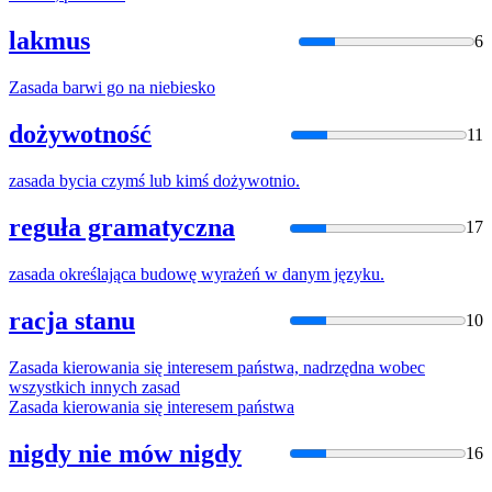
lakmus
6
Zasada
barwi go na niebiesko
dożywotność
11
zasada
bycia czymś lub kimś dożywotnio.
reguła gramatyczna
17
zasada
określająca budowę wyrażeń w danym języku.
racja stanu
10
Zasada
kierowania się interesem państwa, nadrzędna wobec
wszystkich innych
zasad
Zasada
kierowania się interesem państwa
nigdy nie mów nigdy
16