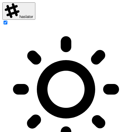
haslator