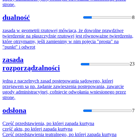
stronę.
dualność
8
zasada
w geometrii rzutowej mówiąca, że dowolne prawdziwe
twierdzenie na płaszczyźnie rzutowej jest równoważne twierdzeniu,
które
otrzymamy, jeśli zamienimy w nim pojęcia "prosta" na
"punkt" i odwrot
zasada
23
rozporządzalności
jedna z naczelnych
zasad
postępowania sądowego,
której
przejawem są np. żądanie zawieszenia postępowania, zawarcie
ugody administracyjnej, cofnięcie odwołania wniesionego przez
stronę.
odsłona
7
Część przedstawienia, po
której
zapada
kurtyna
część aktu, po
której
zapada
kurtyna
Część przedstawienia teatralnego, po
której
zapada
kurtyna