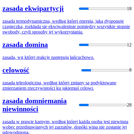
zasada ekwipartycji
18
zasada
termodynamiczna, według
której
energia, jaką dysponuje
cząsteczka, rozkłada
się
ekwiwalentnie pomiędzy wszystkie stopnie
swobody, czyli sposoby jej wykorzystania.
zasada domina
12
zasada
, wg
której
reakcje następują łańcuchowo.
celowość
8
zasada
teleologiczna, według
której
zmiany są podyktowane
zmierzaniem rzeczywistości ku jakiemuś celowi.
zasada domniemania
28
niewinności
zasada
w prawie karnym, według
której
każda osoba jest niewinna
wobec przedstawianych jej zarzutów, dopóki wina nie zostanie jej
udowodniona.