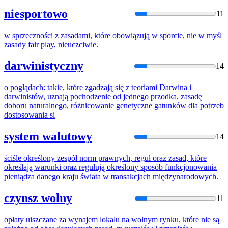
niesportowo
11
w sprzeczności z zasadami,
które
obowiązują w sporcie, nie w myśl
zasady
fair play, nieuczciwie.
darwinistyczny
14
o poglądach: takie,
które
zgadzają
się
z teoriami Darwina i
darwinistów, uznają pochodzenie od jednego przodka,
zasadę
doboru naturalnego, różnicowanie genetyczne gatunków dla potrzeb
dostosowania si
system walutowy
14
ściśle określony zespół norm prawnych, reguł oraz
zasad
,
które
określają warunki oraz regulują określony sposób funkcjonowania
pieniądza danego kraju świata w transakcjach międzynarodowych.
czynsz wolny
11
opłaty uiszczane za wynajem lokalu na wolnym rynku,
które
nie są