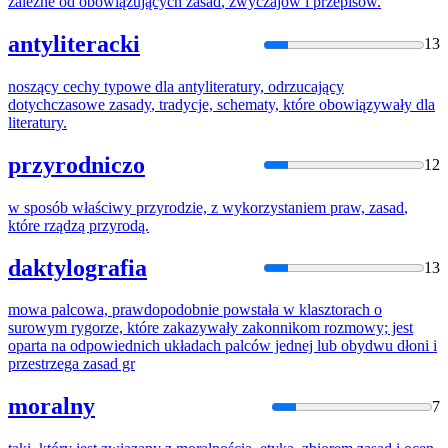
zależne od obowiązujących
zasad
, zwyczajów i przepisów.
antyliteracki
13
noszący cechy typowe dla antyliteratury, odrzucający
dotychczasowe
zasady
, tradycje, schematy,
które
obowiązywały dla
literatury.
przyrodniczo
12
w sposób właściwy przyrodzie, z wykorzystaniem praw,
zasad
,
które
rządzą przyrodą.
daktylografia
13
mowa palcowa, prawdopodobnie powstała w klasztorach o
surowym rygorze,
które
zakazywały zakonnikom rozmowy; jest
oparta na odpowiednich układach palców jednej lub obydwu dłoni i
przestrzega
zasad
gr
moralny
7