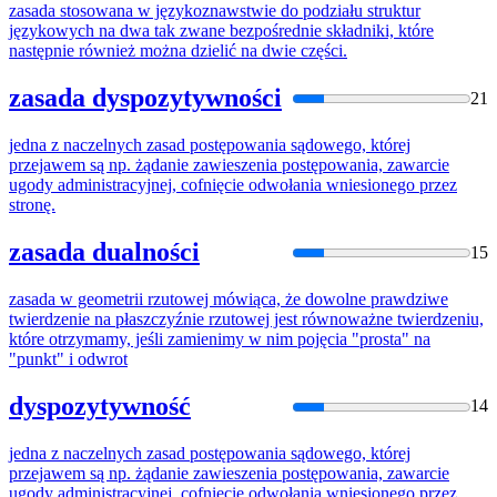
zasada
stosowana w językoznawstwie do podziału struktur
językowych na dwa tak zwane bezpośrednie składniki,
które
następnie również można dzielić na dwie części.
zasada dyspozytywności
21
jedna z naczelnych
zasad
postępowania sądowego,
której
przejawem są np. żądanie zawieszenia postępowania, zawarcie
ugody administracyjnej, cofnięcie odwołania wniesionego przez
stronę.
zasada dualności
15
zasada
w geometrii rzutowej mówiąca, że dowolne prawdziwe
twierdzenie na płaszczyźnie rzutowej jest równoważne twierdzeniu,
które
otrzymamy, jeśli zamienimy w nim pojęcia "prosta" na
"punkt" i odwrot
dyspozytywność
14
jedna z naczelnych
zasad
postępowania sądowego,
której
przejawem są np. żądanie zawieszenia postępowania, zawarcie
ugody administracyjnej, cofnięcie odwołania wniesionego przez