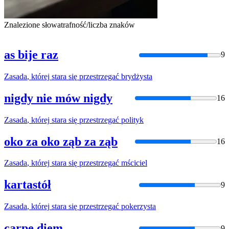
Znalezione słowa
trafność/liczba znaków
as bije raz
9
Zasada
,
której
stara
się
przestrzegać
brydżysta
nigdy nie mów nigdy
16
Zasada
,
której
stara
się
przestrzegać
polityk
oko za oko ząb za ząb
16
Zasada
,
której
stara
się
przestrzegać
mściciel
kartastół
9
Zasada
,
której
stara
się
przestrzegać
pokerzysta
carpe diem
9