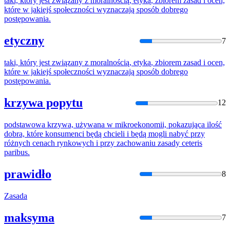
taki, który jest związany z moralnością, etyką, zbiorem
zasad
i ocen,
które
w jakiejś społeczności wyznaczają sposób dobrego
postępowania.
etyczny
7
taki, który jest związany z moralnością, etyką, zbiorem
zasad
i ocen,
które
w jakiejś społeczności wyznaczają sposób dobrego
postępowania.
krzywa popytu
12
podstawowa krzywa, używana w mikroekonomii, pokazująca ilość
dobra,
które
konsumenci będą chcieli i będą mogli nabyć przy
różnych cenach rynkowych i przy zachowaniu
zasady
ceteris
paribus.
prawidło
8
Zasada
maksyma
7