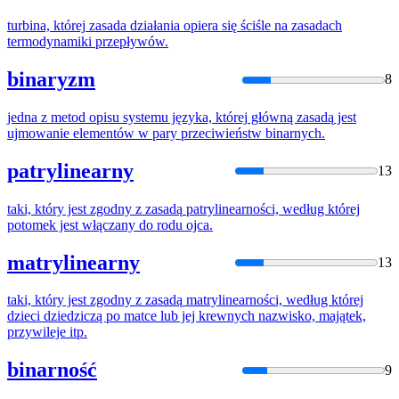
turbina,
której
zasada
działania opiera
się
ściśle na zasadach
termodynamiki przepływów.
binaryzm
8
jedna z metod opisu systemu języka,
której
główną
zasadą
jest
ujmowanie elementów w pary przeciwieństw binarnych.
patrylinearny
13
taki, który jest zgodny z
zasadą
patrylinearności, według
której
potomek jest włączany do rodu ojca.
matrylinearny
13
taki, który jest zgodny z
zasadą
matrylinearności, według
której
dzieci dziedziczą po matce lub jej krewnych nazwisko, majątek,
przywileje itp.
binarność
9