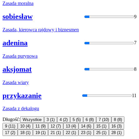
Zasada
moralna
sobiesław
9
Zasada
, kierowca rajdowy i biznesmen
adenina
7
Zasada
purynowa
aksjomat
8
Zasada
wiary
przykazanie
11
Zasada
z dekalogu
Długość:
Wszystkie
3
(1)
4
(2)
5
(5)
6
(8)
7
(10)
8
(8)
9
(11)
10
(4)
11
(9)
12
(7)
13
(4)
14
(6)
15
(1)
16
(3)
17
(2)
18
(1)
19
(1)
21
(1)
22
(1)
23
(1)
25
(1)
28
(1)