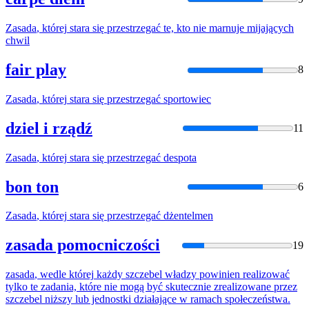
Zasada
,
której
stara
się
przestrzegać
te, kto nie marnuje mijających
chwil
fair play
8
Zasada
,
której
stara
się
przestrzegać
sportowiec
dziel i rządź
11
Zasada
,
której
stara
się
przestrzegać
despota
bon ton
6
Zasada
,
której
stara
się
przestrzegać
dżentelmen
zasada pomocniczości
19
zasada
, wedle
której
każdy szczebel władzy powinien realizować
tylko te zadania,
które
nie mogą być skutecznie zrealizowane przez
szczebel niższy lub jednostki działające w ramach społeczeństwa.