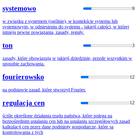
systemowo
9
w związku z systemem (ogólnie), w kontekście systemu lub
systemowym, w odniesieniu do systemu - jakiejś całości, w
której
istnieją pewne powiązania,
zasady
, reguły.
ton
3
zasady
,
które
obowiązują w jakiejś dziedzinie, przede wszystkim w
sposobie zachowania.
fourierowsko
12
na podstawie
zasad
,
które
stworzył Fourier.
regulacja cen
12
ściśle określone działania rządu państwa,
które
polega na
bezpośrednim ustalaniu cen lub na ustalaniu szczegółowych
zasad
kalkulacji cen przez dane podmioty gospodarcze,
które
są
kontrolowania z tych