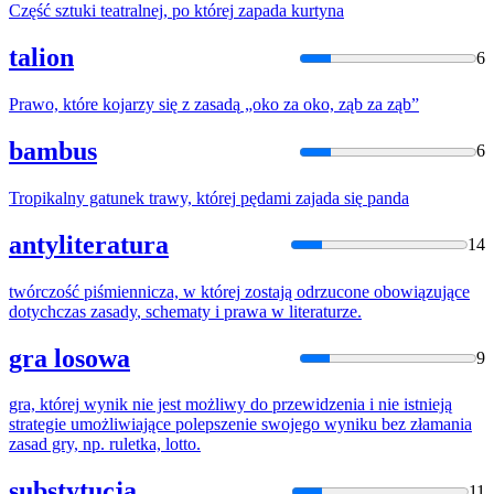
Część sztuki teatralnej, po
której
zapada
kurtyna
talion
6
Prawo,
które
kojarzy
się
z
zasadą
„oko za oko, ząb za ząb”
bambus
6
Tropikalny gatunek trawy,
której
pędami
zajada
się
panda
antyliteratura
14
twórczość piśmiennicza, w
której
zostają odrzucone obowiązujące
dotychczas
zasady
, schematy i prawa w literaturze.
gra losowa
9
gra,
której
wynik nie jest możliwy do przewidzenia i nie istnieją
strategie umożliwiające polepszenie swojego wyniku bez złamania
zasad
gry, np. ruletka, lotto.
substytucja
11