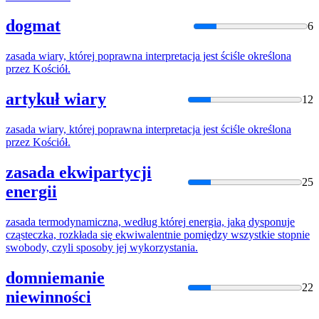
dogmat
6
zasada
wiary,
której
poprawna interpretacja jest ściśle określona
przez Kościół.
artykuł wiary
12
zasada
wiary,
której
poprawna interpretacja jest ściśle określona
przez Kościół.
zasada ekwipartycji
25
energii
zasada
termodynamiczna, według
której
energia, jaką dysponuje
cząsteczka, rozkłada
się
ekwiwalentnie pomiędzy wszystkie stopnie
swobody, czyli sposoby jej wykorzystania.
domniemanie
22
niewinności