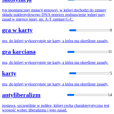
typ spontanicznej mutacji genowej, w
której
dochodzi do zmiany
składu nukleotydowego DNA poprzez podstawienie jednej pary
zasad
w miejsce innej, np. A-T zamiast G-C.
gra w karty
9
gra, do
której
wykorzystuje
się
karty, a która ma określone
zasady
.
gra karciana
11
gra, do
której
wykorzystuje
się
karty, a która ma określone
zasady
.
karty
5
gra, do
której
wykorzystuje
się
karty, a która ma określone
zasady
.
antyliberalizm
14
postawa, szczególnie w politce,
której
cechą charakterystyczną jest
wrogość wobec liberalizmu i jego
zasad
.