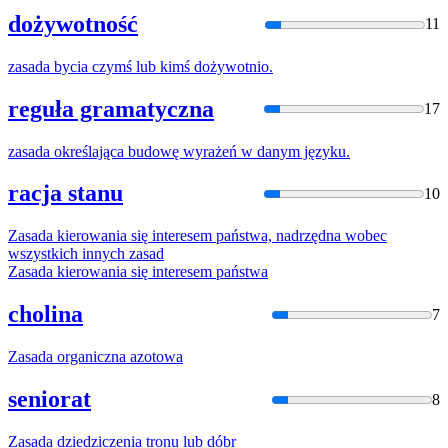
dożywotność
11
zasada
bycia czymś lub kimś dożywotnio.
reguła gramatyczna
17
zasada
określająca budowę wyrażeń w danym języku.
racja stanu
10
Zasada
kierowania
się
interesem państwa, nadrzędna wobec
wszystkich innych
zasad
Zasada
kierowania
się
interesem państwa
cholina
7
Zasada
organiczna azotowa
seniorat
8
Zasada
dziedziczenia tronu lub dóbr