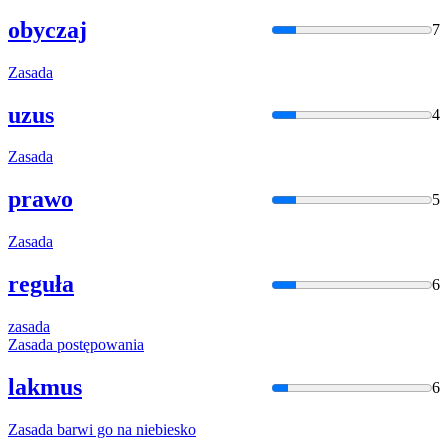
obyczaj
7
Zasada
uzus
4
Zasada
prawo
5
Zasada
reguła
6
zasada
Zasada
postępowania
lakmus
6
Zasada
barwi go na niebiesko