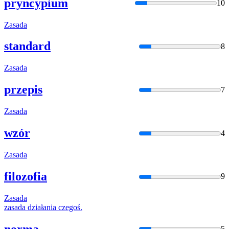
pryncypium
10
Zasada
standard
8
Zasada
przepis
7
Zasada
wzór
4
Zasada
filozofia
9
Zasada
zasada
działania czegoś.
norma
5