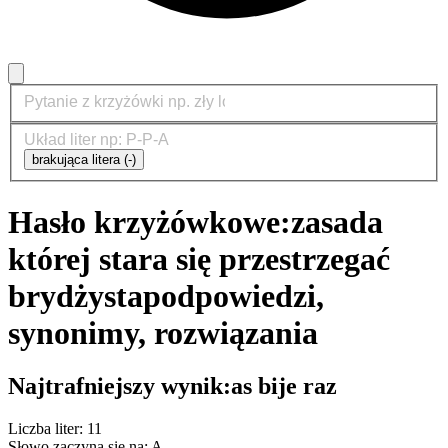
brakująca litera (-)
Hasło krzyżówkowe:
zasada
której stara się przestrzegać
brydżysta
podpowiedzi,
synonimy, rozwiązania
Najtrafniejszy wynik:
as bije raz
Liczba liter: 11
Słowo zaczyna się na: A