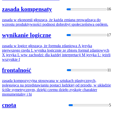
zasada kompensaty
16
zasada
w ekonomii głosząca, że każda zmiana prowadząca do
wzrostu produktywności podnosi dobrobyt społeczeństwa ogółem.
wynikanie logiczne
17
zasada
w logice głosząca, że formuła zdaniowa A języka
pierwszego rzędu L wynika logicznie ze zbioru formuł zdaniowych
X języka L wtw zachodzi: dla każdej interpretacji M języka L: jeżeli
wszystkie f
frontalność
11
zasada
kompozycyjna stosowana w sztukach plastycznych,
polegająca na przedstawianiu postaci ludzkiej od przodu, w układzie
ściśle symetrycznym, dzięki czemu dzieło zyskuje charakter
monumentalny i hi
cnota
5