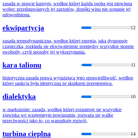
zasada
w prawie karnym, według
której
każda osoba jest niewinna
wobec przedstawianych jej zarzutów, dopóki wina nie zostanie jej
udowodniona.
ekwipartycja
12
zasada
termodynamiczna, według
której
energia, jaką dysponuje
cząsteczka, rozkłada
się
ekwiwalentnie pomiędzy wszystkie stopnie
swobody, czyli sposoby jej wykorzystania.
kara talionu
11
historyczna
zasada
prawa wyrażająca jego sprawiedliwość, według
której
sankcja była identyczna ze skutkiem przestępstwa.
dialektyka
10
w marksizmie:
zasada
, według
której
rozpatruje
się
wszystkie
zjawiska we wzajemnym powiązaniu, rozważa
się
walkę
przeciwności jako to, co warunkuje rozwój.
turbina cieplna
14