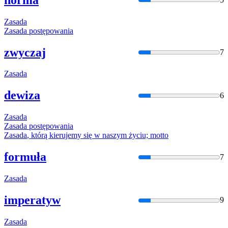
Zasada
Zasada
postępowania
zwyczaj
7
Zasada
dewiza
6
Zasada
Zasada
postępowania
Zasada
, którą kierujemy
się
w naszym życiu; motto
formuła
7
Zasada
imperatyw
9
Zasada