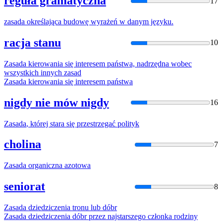
reguła gramatyczna
17
zasada
określająca budowę wyrażeń w danym języku.
racja stanu
10
Zasada
kierowania się interesem państwa, nadrzędna wobec
wszystkich innych
zasad
Zasada
kierowania się interesem państwa
nigdy nie mów nigdy
16
Zasada
, której stara się przestrzegać polityk
cholina
7
Zasada
organiczna azotowa
seniorat
8
Zasada
dziedziczenia tronu lub dóbr
Zasada
dziedziczenia dóbr przez najstarszego członka rodziny