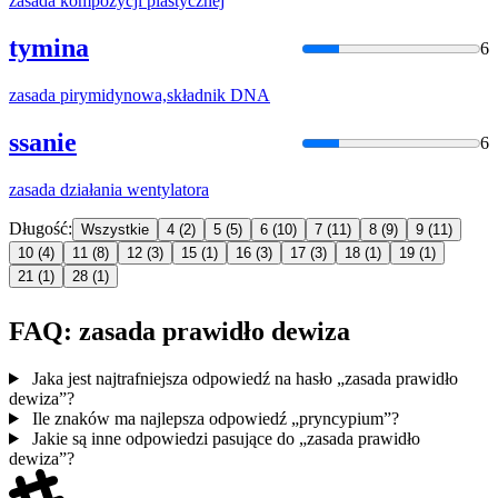
zasada
kompozycji plastycznej
tymina
6
zasada
pirymidynowa,składnik DNA
ssanie
6
zasada
działania wentylatora
Długość:
Wszystkie
4
(2)
5
(5)
6
(10)
7
(11)
8
(9)
9
(11)
10
(4)
11
(8)
12
(3)
15
(1)
16
(3)
17
(3)
18
(1)
19
(1)
21
(1)
28
(1)
FAQ: zasada prawidło dewiza
Jaka jest najtrafniejsza odpowiedź na hasło „zasada prawidło
dewiza”?
Ile znaków ma najlepsza odpowiedź „pryncypium”?
Jakie są inne odpowiedzi pasujące do „zasada prawidło
dewiza”?