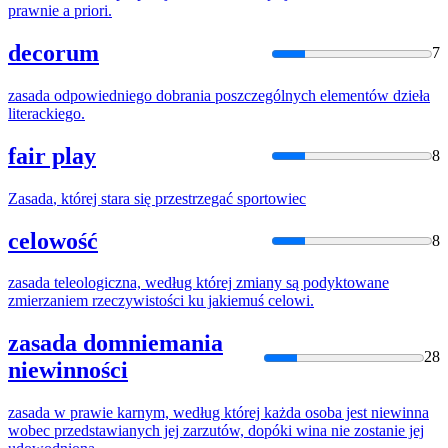
prawnie a priori.
decorum
7
zasada
odpowiedniego dobrania poszczególnych elementów dzieła
literackiego.
fair play
8
Zasada
, której stara się przestrzegać sportowiec
celowość
8
zasada
teleologiczna, według której zmiany są podyktowane
zmierzaniem rzeczywistości ku jakiemuś celowi.
zasada domniemania
28
niewinności
zasada
w prawie karnym, według której każda osoba jest niewinna
wobec przedstawianych jej zarzutów, dopóki wina nie zostanie jej