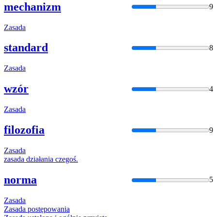
mechanizm
9
Zasada
standard
8
Zasada
wzór
4
Zasada
filozofia
9
Zasada
zasada
działania czegoś.
norma
5
Zasada
Zasada
postępowania