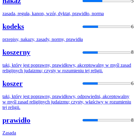
nakaz
5
zasada
, reguła, kanon, wzór, dyktat,
prawidło
, norma
kodeks
6
przepisy, nakazy,
zasady
, normy,
prawidła
koszerny
8
taki, który jest poprawny,
prawidłowy
, akceptowalny w myśl
zasad
religijnych judaizmu; czysty w rozumieniu tej religii.
koszer
6
taki, który jest poprawny,
prawidłowy
, odpowiedni, akceptowalny
w myśl
zasad
religijnych judaizmu; czysty, właściwy w rozumieniu
tej religii.
prawidło
8
Zasada