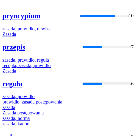
pryncypium
10
zasada
,
prawidło
,
dewiza
Zasada
przepis
7
zasada
,
prawidło
, reguła
recepta,
zasada
,
prawidło
Zasada
reguła
6
zasada
,
prawidło
prawidło
,
zasada
postępowania
zasada
Zasada
postępowania
zasada
, norma
zasada
, kanon