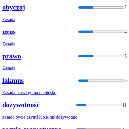
obyczaj
7
Zasada
uzus
4
Zasada
prawo
5
Zasada
lakmus
6
Zasada
barwi go na niebiesko
dożywotność
11
zasada
bycia czymś lub kimś dożywotnio.