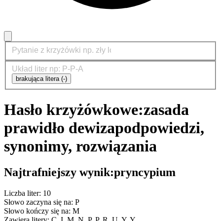
brakująca litera (-)
Hasło krzyżówkowe:
zasada
prawidło dewiza
podpowiedzi,
synonimy, rozwiązania
Najtrafniejszy wynik:
pryncypium
Liczba liter: 10
Słowo zaczyna się na: P
Słowo kończy się na: M
Zawiera litery: C, I, M, N, P, P, R, U, Y, Y