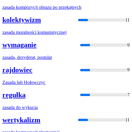
zasada
kompozycji obrazu po przekątnych
kolektywizm
11
zasada
moralności komunistycznej
wymaganie
9
zasada
, dezyderat, postulat
rajdowiec
9
Zasada
lub Hołowczyc
regułka
7
zasada
do wykucia
wertykalizm
11