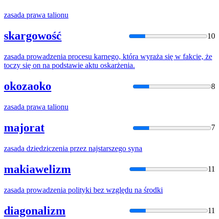
zasada
prawa talionu
skargowość
10
zasada
prowadzenia procesu karnego, która wyraża się w fakcie, że
toczy się on na podstawie aktu oskarżenia.
okozaoko
8
zasada
prawa talionu
majorat
7
zasada
dziedziczenia przez najstarszego syna
makiawelizm
11
zasada
prowadzenia polityki bez względu na środki
diagonalizm
11