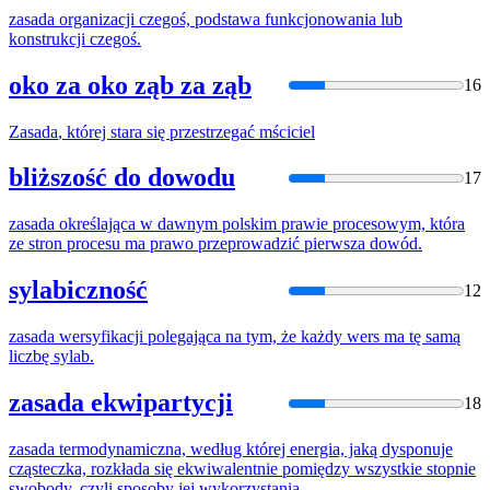
zasada
organizacji czegoś, podstawa funkcjonowania lub
konstrukcji czegoś.
oko za oko ząb za ząb
16
Zasada
, której stara się przestrzegać mściciel
bliższość do dowodu
17
zasada
określająca w dawnym polskim prawie procesowym, która
ze stron procesu ma prawo przeprowadzić pierwsza dowód.
sylabiczność
12
zasada
wersyfikacji polegająca na tym, że każdy wers ma tę samą
liczbę sylab.
zasada ekwipartycji
18
zasada
termodynamiczna, według której energia, jaką dysponuje
cząsteczka, rozkłada się ekwiwalentnie pomiędzy wszystkie stopnie
swobody, czyli sposoby jej wykorzystania.