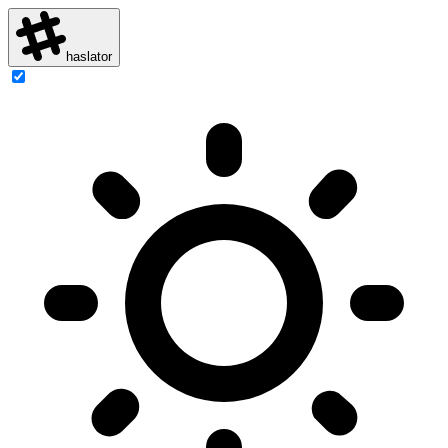
haslator