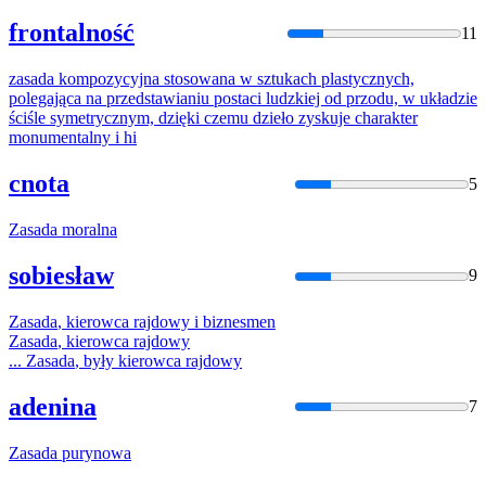
frontalność
11
zasada
kompozycyjna stosowana w sztukach plastycznych,
polegająca na przedstawianiu postaci ludzkiej od przodu, w układzie
ściśle symetrycznym, dzięki czemu dzieło zyskuje charakter
monumentalny i hi
cnota
5
Zasada
moralna
sobiesław
9
Zasada
, kierowca rajdowy i biznesmen
Zasada
, kierowca rajdowy
...
Zasada
, były kierowca rajdowy
adenina
7
Zasada
purynowa