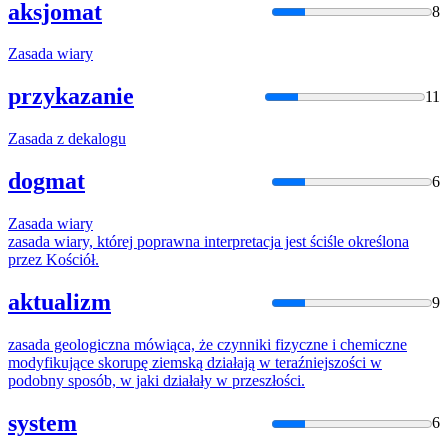
aksjomat
8
Zasada
wiary
przykazanie
11
Zasada
z dekalogu
dogmat
6
Zasada
wiary
zasada
wiary, której poprawna interpretacja jest ściśle określona
przez Kościół.
aktualizm
9
zasada
geologiczna mówiąca, że czynniki fizyczne i chemiczne
modyfikujące skorupę ziemską działają w teraźniejszości w
podobny sposób, w jaki działały w przeszłości.
system
6