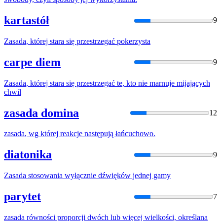
kartastół
9
Zasada
, której stara się przestrzegać pokerzysta
carpe diem
9
Zasada
, której stara się przestrzegać te, kto nie marnuje mijających
chwil
zasada domina
12
zasada
, wg której reakcje następują łańcuchowo.
diatonika
9
Zasada
stosowania wyłącznie dźwięków jednej gamy
parytet
7
zasada
równości proporcji dwóch lub więcej wielkości, określana