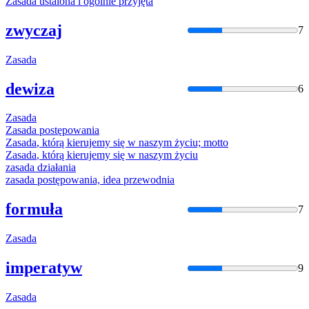
Zasada
ustalona i ogólnie przyjęta
zwyczaj
7
Zasada
dewiza
6
Zasada
Zasada
postępowania
Zasada
, którą kierujemy się w naszym życiu; motto
Zasada
, którą kierujemy się w naszym życiu
zasada
działania
zasada
postępowania, idea przewodnia
formuła
7
Zasada
imperatyw
9
Zasada