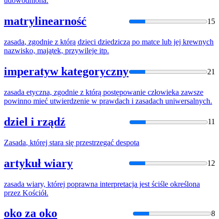
udowodniona.
matrylinearność
15
zasada
, zgodnie z którą dzieci dziedziczą po matce lub jej krewnych
nazwisko, majątek, przywileje itp.
imperatyw kategoryczny
21
zasada
etyczna, zgodnie z którą postępowanie człowieka zawsze
powinno mieć utwierdzenie w prawdach i zasadach uniwersalnych.
dziel i rządź
11
Zasada
, której stara się przestrzegać despota
artykuł wiary
12
zasada
wiary, której poprawna interpretacja jest ściśle określona
przez Kościół.
oko za oko
8