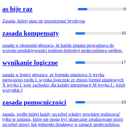
as bije raz
9
Zasada
, której stara się przestrzegać brydżysta
zasada kompensaty
16
zasada
w ekonomii głosząca, że każda zmiana prowadząca do
wzrostu produktywności podnosi dobrobyt społeczeństwa ogółem.
wynikanie logiczne
17
zasada
w logice głosząca, że formuła zdaniowa A języka
pierwszego rzędu L wynika logicznie ze zbioru formuł zdaniowych
X języka L wtw zachodzi: dla każdej interpretacji M języka L: jeżeli
wszystkie f
zasada pomocniczości
19
zasada
, wedle której każdy szczebel władzy powinien realizować
tylko te zadania, które nie mogą być skutecznie zrealizowane przez
szczebel niższy lub jednostki działające w ramach społeczeństwa.