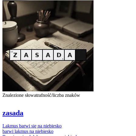
Znalezione słowa
trafność/liczba znaków
zasada
Lakmus
barwi się na niebiesko
barwi
lakmus
na niebiesko