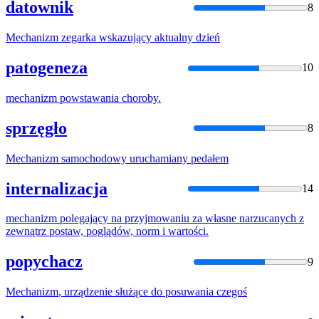
datownik
8
Mechanizm
zegarka wskazujący aktualny dzień
patogeneza
10
mechanizm
powstawania choroby.
sprzęgło
8
Mechanizm
samochodowy uruchamiany pedałem
internalizacja
14
mechanizm
polegający na przyjmowaniu za własne narzucanych z
zewnątrz postaw, poglądów, norm i wartości.
popychacz
9
Mechanizm
, urządzenie służące do posuwania czegoś