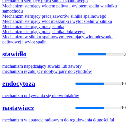
mechanizm
sterujący pracą silnika spalinowego
Mechanizm
sterujący wlotem paliwa i wylotem spalin w silniku
samochodu
Mechanizm
sterujący pracą zaworów silnika spalinowego
Mechanizm
sterujący wlot mieszanki i wylot spalin w silniku
Mechanizm
sterujący pracą silnika
Mechanizm
sterujący pracą silnika tłokowego
Mechanizm
w silniku spalinowym regulujący wlot mieszanki
paliwowej i wylot spalin
stawidło
8
mechanizm
napędzający suwaki lub zawory
mechanizm
regulujący dopływ pary do cylindrów
endocytoza
10
mechanizm
odżywiania się pierwotniaków
nastawiacz
10
mechanizm
w aparacie radiowym do regulowania długości fal