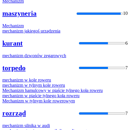
Mechanizm
maszyneria
10
Mechanizm
mechanizm
jakiegoś urządzenia
kurant
6
mechanizm
dzwonów zegarowych
torpedo
7
mechanizm
w kole roweru
mechanizm
w tylnym kole roweru
Mechanizm
hamulcowy w piaście tylnego koła roweru
mechanizm
w piaście tylnego koła roweru
Mechanizm
w tylnym kole rowerowym
rozrząd
7
mechanizm
silnika w audi