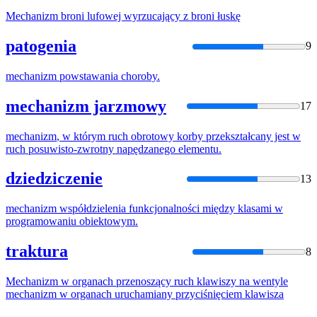
Mechanizm
broni lufowej wyrzucający z broni łuskę
patogenia
9
mechanizm
powstawania choroby.
mechanizm jarzmowy
17
mechanizm
, w którym ruch obrotowy korby przekształcany jest w
ruch posuwisto-zwrotny napędzanego elementu.
dziedziczenie
13
mechanizm
współdzielenia funkcjonalności między klasami w
programowaniu obiektowym.
traktura
8
Mechanizm
w organach przenoszący ruch klawiszy na wentyle
mechanizm
w organach uruchamiany przyciśnięciem klawisza