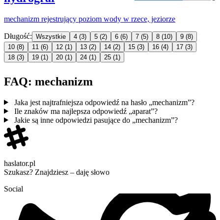
mechanizm
rejestrujący poziom wody w rzece, jeziorze
Długość:
Wszystkie
4
(3)
5
(2)
6
(6)
7
(5)
8
(10)
9
(8)
10
(8)
11
(6)
12
(1)
13
(2)
14
(2)
15
(3)
16
(4)
17
(3)
18
(3)
19
(1)
20
(1)
24
(1)
25
(1)
FAQ: mechanizm
Jaka jest najtrafniejsza odpowiedź na hasło „mechanizm”?
Ile znaków ma najlepsza odpowiedź „aparat”?
Jakie są inne odpowiedzi pasujące do „mechanizm”?
haslator.pl
Szukasz? Znajdziesz – daję słowo
Social