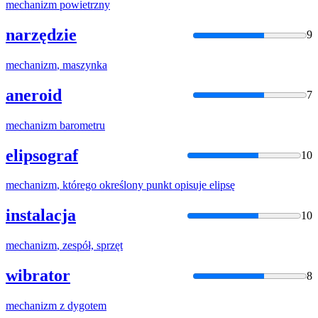
mechanizm
powietrzny
narzędzie
9
mechanizm
, maszynka
aneroid
7
mechanizm
barometru
elipsograf
10
mechanizm
, którego określony punkt opisuje elipsę
instalacja
10
mechanizm
, zespół, sprzęt
wibrator
8
mechanizm
z dygotem