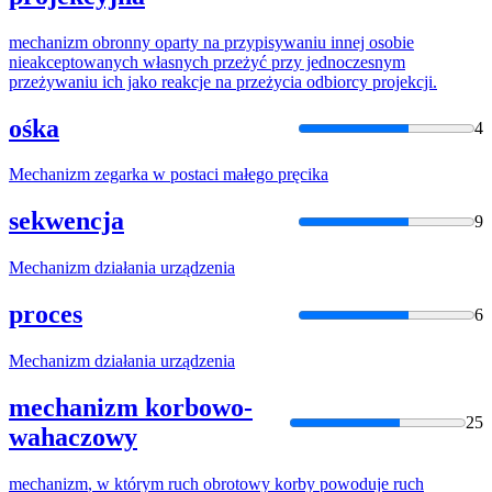
mechanizm
obronny oparty na przypisywaniu innej osobie
nieakceptowanych własnych przeżyć przy jednoczesnym
przeżywaniu ich jako reakcje na przeżycia odbiorcy projekcji.
ośka
4
Mechanizm
zegarka w postaci małego pręcika
sekwencja
9
Mechanizm
działania urządzenia
proces
6
Mechanizm
działania urządzenia
mechanizm korbowo-
25
wahaczowy
mechanizm
, w którym ruch obrotowy korby powoduje ruch