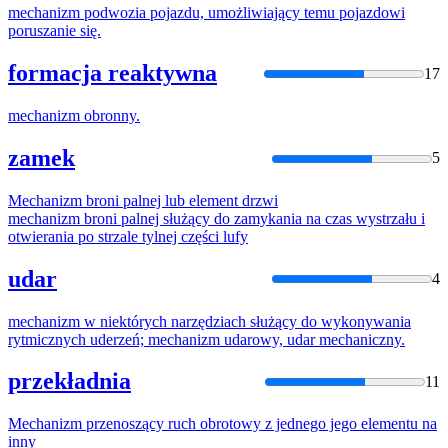
mechanizm
podwozia pojazdu, umożliwiający temu pojazdowi
poruszanie się.
formacja reaktywna
17
mechanizm
obronny.
zamek
5
Mechanizm
broni palnej lub element drzwi
mechanizm
broni palnej służący do zamykania na czas wystrzału i
otwierania po strzale tylnej części lufy
udar
4
mechanizm
w niektórych narzędziach służący do wykonywania
rytmicznych uderzeń;
mechanizm
udarowy, udar
mechanicz
ny.
przekładnia
11
Mechanizm
przenoszący ruch obrotowy z jednego jego elementu na
inny