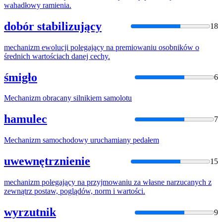
wahadłowy ramienia.
dobór stabilizujący
18
mechanizm
ewolucji polegający na premiowaniu osobników o
średnich wartościach danej cechy.
śmigło
6
Mechanizm
obracany silnikiem samolotu
hamulec
7
Mechanizm
samochodowy uruchamiany pedałem
uwewnętrznienie
15
mechanizm
polegający na przyjmowaniu za własne narzucanych z
zewnątrz postaw, poglądów, norm i wartości.
wyrzutnik
9