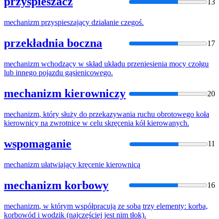
przyspieszacz
13
mechanizm
przyspieszający działanie czegoś.
przekładnia boczna
17
mechanizm
wchodzący w skład układu przeniesienia mocy czołgu
lub innego pojazdu gąsienicowego.
mechanizm kierowniczy
20
mechanizm
, który służy do przekazywania ruchu obrotowego koła
kierownicy na zwrotnice w celu skręcenia kół kierowanych.
wspomaganie
11
mechanizm
ułatwiający kręcenie kierownicą
mechanizm korbowy
16
mechanizm
, w którym współpracują ze sobą trzy elementy: korba,
korbowód i wodzik (najczęściej jest nim tłok).