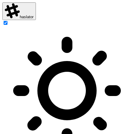
haslator