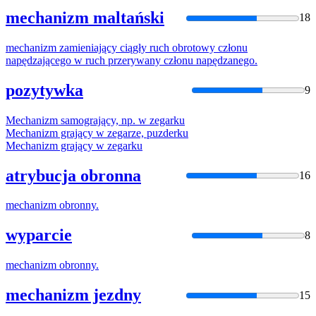
mechanizm maltański
18
mechanizm
zamieniający ciągły ruch obrotowy członu
napędzającego w ruch przerywany członu napędzanego.
pozytywka
9
Mechanizm
samogrający, np. w zegarku
Mechanizm
grający w zegarze, puzderku
Mechanizm
grający w zegarku
atrybucja obronna
16
mechanizm
obronny.
wyparcie
8
mechanizm
obronny.
mechanizm jezdny
15