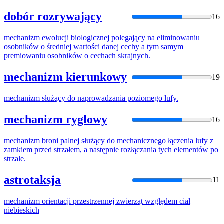
dobór rozrywający
16
mechanizm
ewolucji biologicznej polegający na eliminowaniu
osobników o średniej wartości danej cechy a tym samym
premiowaniu osobników o cechach skrajnych.
mechanizm kierunkowy
19
mechanizm
służący do naprowadzania poziomego lufy.
mechanizm ryglowy
16
mechanizm
broni palnej służący do
mechanicz
nego łączenia lufy z
zamkiem przed strzałem, a następnie rozłączania tych elementów po
strzale.
astrotaksja
11
mechanizm
orientacji przestrzennej zwierząt względem ciał
niebieskich