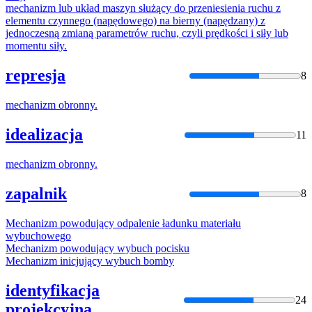
mechanizm
lub układ maszyn służący do przeniesienia ruchu z
elementu czynnego (napędowego) na bierny (napędzany) z
jednoczesną zmianą parametrów ruchu, czyli prędkości i siły lub
momentu siły.
represja
8
mechanizm
obronny.
idealizacja
11
mechanizm
obronny.
zapalnik
8
Mechanizm
powodujący odpalenie ładunku materiału
wybuchowego
Mechanizm
powodujący wybuch pocisku
Mechanizm
inicjujący wybuch bomby
identyfikacja
24
projekcyjna