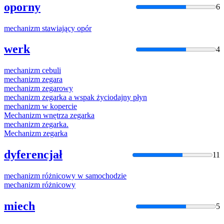
oporny
6
mechanizm
stawiający opór
werk
4
mechanizm
cebuli
mechanizm
zegara
mechanizm
zegarowy
mechanizm
zegarka a wspak życiodajny płyn
mechanizm
w kopercie
Mechanizm
wnętrza zegarka
mechanizm
zegarka.
Mechanizm
zegarka
dyferencjał
11
mechanizm
różnicowy w samochodzie
mechanizm
różnicowy
miech
5