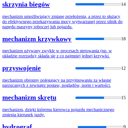
skrzynia biegów
14
mechanizm
umożliwiający zmianę przełożenia, a przez to służący
do efektywnego przekazywania mocy wytwarzanej przez silnik do
napędu maszyny roboczej lub pojazdu.
mechanizm krzywkowy
18
mechanizm
używany zwykle w procesach sterowania (np. w
układzie rozrządu); składa się z co najmniej jednej krzywki.
przyswojenie
12
mechanizm
obronny polegający na przyjmowaniu za własne
narzucanych z zewnątrz postaw, poglądów, norm i wartości.
mechanizm skrętu
15
mechanizm
, dzięki któremu kierowca pojazdu
mechanicz
nego
zmienia kierunek jazdy.
hydrograf
9