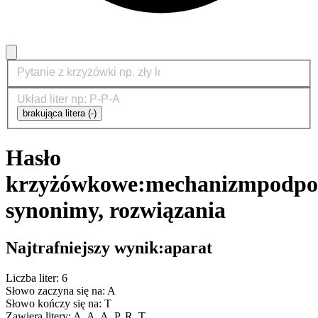
brakująca litera (-)
Hasło
krzyżówkowe:
mechanizm
podpo
synonimy, rozwiązania
Najtrafniejszy wynik:
aparat
Liczba liter: 6
Słowo zaczyna się na: A
Słowo kończy się na: T
Zawiera litery: A, A, A, P, R, T