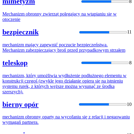
mimetyzm
8
Mechanizm
obronny zwierząt polegający na wtapianiu się w
otoczenie
bezpiecznik
11
mechanizm
mający zapewnić poczucie bezpieczeństwa.
Mechanizm
zabezpieczający broń przed przypadkowym strzałem
teleskop
8
mechanizm
, który umożliwia wydłużenie podłużnego elementu w
konstrukcji czegoś (zwykle jego działanie opiera się na istnieniu
systemu rurek, z których węższe można wysunąć ze środka
szerszych).
bierny opór
10
mechanizm
obronny oparty na wycofaniu się z relacji i negaowaniu
wymagań partnera.