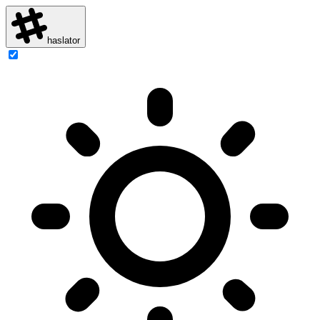
haslator