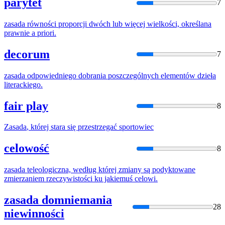
parytet
7
zasada
równości proporcji dwóch lub więcej wielkości, określana
prawnie a priori.
decorum
7
zasada
odpowiedniego dobrania poszczególnych elementów dzieła
literackiego.
fair play
8
Zasada
, której stara się przestrzegać sportowiec
celowość
8
zasada
teleologiczna, według której zmiany są podyktowane
zmierzaniem rzeczywistości ku jakiemuś celowi.
zasada domniemania
28
niewinności