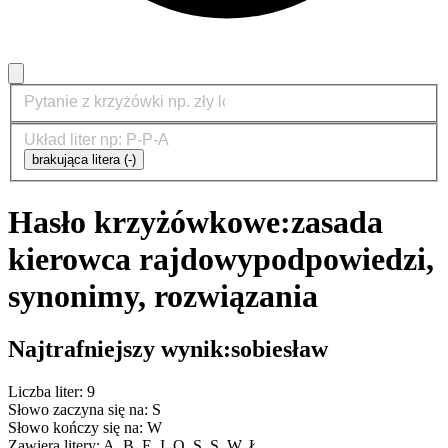
brakująca litera (-)
Hasło krzyżówkowe:
zasada
kierowca rajdowy
podpowiedzi,
synonimy, rozwiązania
Najtrafniejszy wynik:
sobiesław
Liczba liter: 9
Słowo zaczyna się na: S
Słowo kończy się na: W
Zawiera litery: A, B, E, I, O, S, S, W, Ł