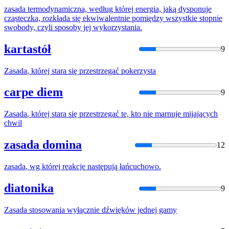
zasada
termodynamiczna, według której energia, jaką dysponuje
cząsteczka, rozkłada się ekwiwalentnie pomiędzy wszystkie stopnie
swobody, czyli sposoby jej wykorzystania.
kartastół
9
Zasada
, której stara się przestrzegać pokerzysta
carpe diem
9
Zasada
, której stara się przestrzegać te, kto nie marnuje mijających
chwil
zasada domina
12
zasada
, wg której reakcje następują łańcuchowo.
diatonika
9
Zasada
stosowania wyłącznie dźwięków jednej gamy