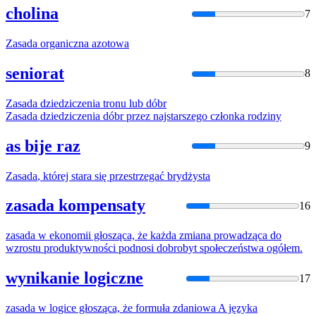
cholina
7
Zasada
organiczna azotowa
seniorat
8
Zasada
dziedziczenia tronu lub dóbr
Zasada
dziedziczenia dóbr przez najstarszego członka rodziny
as bije raz
9
Zasada
, której stara się przestrzegać brydżysta
zasada kompensaty
16
zasada
w ekonomii głosząca, że każda zmiana prowadząca do
wzrostu produktywności podnosi dobrobyt społeczeństwa ogółem.
wynikanie logiczne
17
zasada
w logice głosząca, że formuła zdaniowa A języka