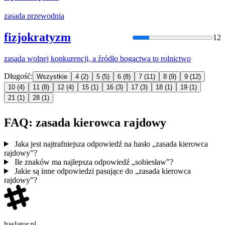
zasada
przewodnia
fizjokratyzm
12
zasada
wolnej konkurencji, a źródło bogactwa to rolnictwo
Długość:
Wszystkie
4
(2)
5
(5)
6
(8)
7
(11)
8
(9)
9
(12)
10
(4)
11
(8)
12
(4)
15
(1)
16
(3)
17
(3)
18
(1)
19
(1)
21
(1)
28
(1)
FAQ: zasada kierowca rajdowy
Jaka jest najtrafniejsza odpowiedź na hasło „zasada kierowca
rajdowy”?
Ile znaków ma najlepsza odpowiedź „sobiesław”?
Jakie są inne odpowiedzi pasujące do „zasada kierowca
rajdowy”?
haslator.pl