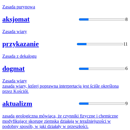
Zasada
purynowa
aksjomat
8
Zasada
wiary
przykazanie
11
Zasada
z dekalogu
dogmat
6
Zasada
wiary
zasada
wiary, której poprawna interpretacja jest ściśle określona
przez Kościół.
aktualizm
9
zasada
geologiczna mówiąca, że czynniki fizyczne i chemiczne
modyfikujące skorupę ziemską działają w teraźniejszości w
podobny sposób, w jaki działały w przeszłości.