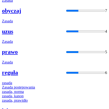
Zasada
obyczaj
7
Zasada
uzus
4
Zasada
prawo
5
Zasada
reguła
6
zasada
Zasada
postępowania
zasada
, norma
zasada
, kanon
zasada
, prawidło