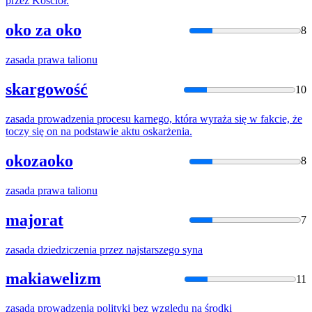
przez Kościół.
oko za oko
8
zasada
prawa talionu
skargowość
10
zasada
prowadzenia procesu karnego, która wyraża się w fakcie, że
toczy się on na podstawie aktu oskarżenia.
okozaoko
8
zasada
prawa talionu
majorat
7
zasada
dziedziczenia przez najstarszego syna
makiawelizm
11
zasada
prowadzenia polityki bez względu na środki