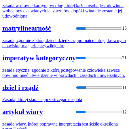
zasada
w prawie karnym, według której każda osoba jest niewinna
wobec przedstawianych jej zarzutów, dopóki wina nie zostanie jej
udowodniona.
matrylinearność
15
zasada
, zgodnie z którą dzieci dziedziczą po matce lub jej krewnych
nazwisko, majątek, przywileje itp.
imperatyw kategoryczny
21
zasada
etyczna, zgodnie z którą postępowanie człowieka zawsze
powinno mieć utwierdzenie w prawdach i zasadach uniwersalnych.
dziel i rządź
11
Zasada
, której stara się przestrzegać despota
artykuł wiary
12
zasada
wiary, której poprawna interpretacja jest ściśle określona