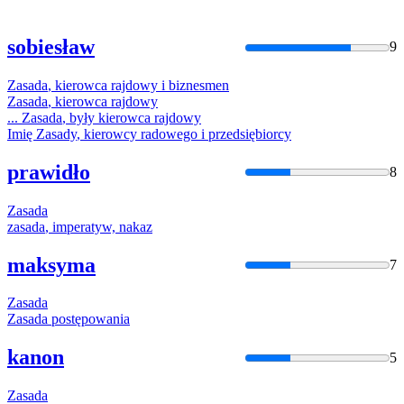
sobiesław
9
Zasada
,
kierowca
rajdowy
i biznesmen
Zasada
,
kierowca
rajdowy
...
Zasada
, były
kierowca
rajdowy
Imię
Zasady
,
kierowcy
radowego i przedsiębiorcy
prawidło
8
Zasada
zasada
, imperatyw, nakaz
maksyma
7
Zasada
Zasada
postępowania
kanon
5
Zasada