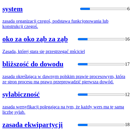
system
6
zasada
organizacji czegoś, podstawa funkcjonowania lub
konstrukcji czegoś.
oko za oko ząb za ząb
16
Zasada
, której stara się przestrzegać mściciel
bliższość do dowodu
17
zasada
określająca w dawnym polskim prawie procesowym, która
ze stron procesu ma prawo przeprowadzić pierwsza dowód.
sylabiczność
12
zasada
wersyfikacji polegająca na tym, że każdy wers ma tę samą
liczbę sylab.
zasada ekwipartycji
18