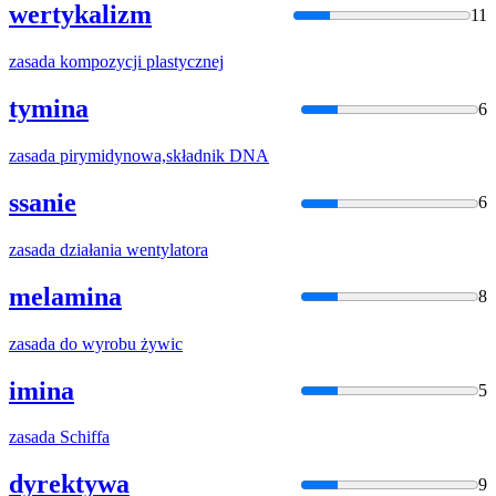
wertykalizm
11
zasada
kompozycji plastycznej
tymina
6
zasada
pirymidynowa,składnik DNA
ssanie
6
zasada
działania wentylatora
melamina
8
zasada
do wyrobu żywic
imina
5
zasada
Schiffa
dyrektywa
9