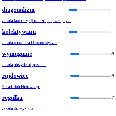
diagonalizm
11
zasada
kompozycji obrazu po przekątnych
kolektywizm
11
zasada
moralności komunistycznej
wymaganie
9
zasada
, dezyderat, postulat
rajdowiec
9
Zasada
lub Hołowczyc
regułka
7
zasada
do wykucia