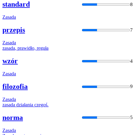
standard
8
Zasada
przepis
7
Zasada
zasada
, prawidło, reguła
wzór
4
Zasada
filozofia
9
Zasada
zasada
działania czegoś.
norma
5
Zasada