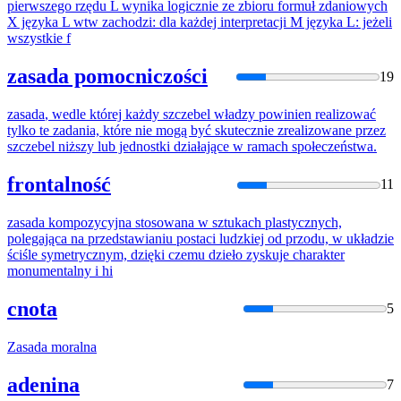
pierwszego rzędu L wynika logicznie ze zbioru formuł zdaniowych
X języka L wtw zachodzi: dla każdej interpretacji M języka L: jeżeli
wszystkie f
zasada pomocniczości
19
zasada
, wedle której każdy szczebel władzy powinien realizować
tylko te zadania, które nie mogą być skutecznie zrealizowane przez
szczebel niższy lub jednostki działające w ramach społeczeństwa.
frontalność
11
zasada
kompozycyjna stosowana w sztukach plastycznych,
polegająca na przedstawianiu postaci ludzkiej od przodu, w układzie
ściśle symetrycznym, dzięki czemu dzieło zyskuje charakter
monumentalny i hi
cnota
5
Zasada
moralna
adenina
7