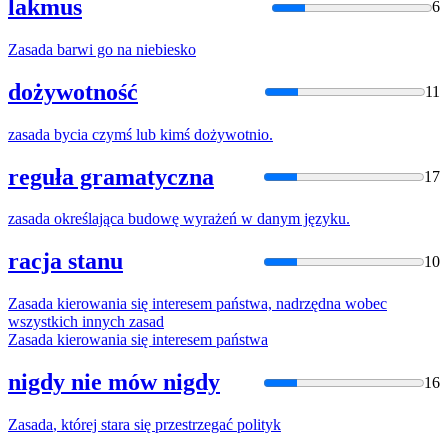
lakmus
6
Zasada
barwi go na niebiesko
dożywotność
11
zasada
bycia czymś lub kimś dożywotnio.
reguła gramatyczna
17
zasada
określająca budowę wyrażeń w danym języku.
racja stanu
10
Zasada
kierowania się interesem państwa, nadrzędna wobec
wszystkich innych
zasad
Zasada
kierowania się interesem państwa
nigdy nie mów nigdy
16
Zasada
, której stara się przestrzegać polityk