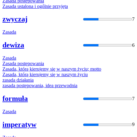
Zasada
postępowania
Zasada
ustalona i ogólnie przyjęta
zwyczaj
7
Zasada
dewiza
6
Zasada
Zasada
postępowania
Zasada
, którą kierujemy się w naszym życiu; motto
Zasada
, którą kierujemy się w naszym życiu
zasada
działania
zasada
postępowania, idea przewodnia
formuła
7
Zasada
imperatyw
9