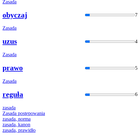
Zasada
obyczaj
7
Zasada
uzus
4
Zasada
prawo
5
Zasada
reguła
6
zasada
Zasada
postępowania
zasada
, norma
zasada
, kanon
zasada
, prawidło