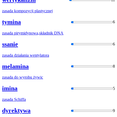
zasada
kompozycji plastycznej
tymina
6
zasada
pirymidynowa,składnik DNA
ssanie
6
zasada
działania wentylatora
melamina
8
zasada
do wyrobu żywic
imina
5
zasada
Schiffa
dyrektywa
9