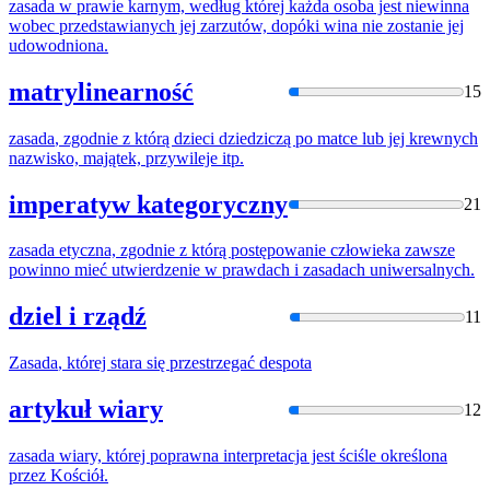
zasada
w
prawie karnym, według której każda osoba jest niewinna
wobec przedstawianych jej zarzutów, dopóki wina nie zostanie jej
udowodniona.
matrylinearność
15
zasada
, zgodnie z którą dzieci dziedziczą po matce lub jej krewnych
nazwisko, majątek, przywileje itp.
imperatyw kategoryczny
21
zasada
etyczna, zgodnie z którą postępowanie człowieka zawsze
powinno mieć utwierdzenie
w
prawdach i zasadach uniwersalnych.
dziel i rządź
11
Zasada
, której stara się przestrzegać despota
artykuł wiary
12
zasada
wiary, której poprawna interpretacja jest ściśle określona
przez Kościół.