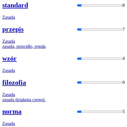
standard
8
Zasada
przepis
7
Zasada
zasada
, prawidło, reguła
wzór
4
Zasada
filozofia
9
Zasada
zasada
działania czegoś.
norma
5
Zasada