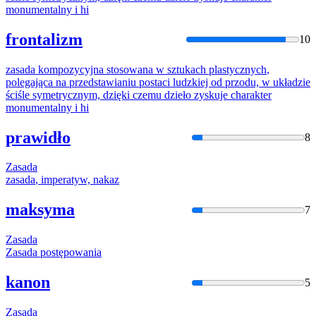
monumentalny i hi
frontalizm
10
zasada
kompozycyjna
stosowana
w
sztukach
plastycznych
,
polegająca
na
przedstawianiu
postaci
ludzkiej od przodu,
w
układzie
ściśle symetrycznym, dzięki czemu dzieło zyskuje charakter
monumentalny i hi
prawidło
8
Zasada
zasada
, imperatyw, nakaz
maksyma
7
Zasada
Zasada
postępowania
kanon
5
Zasada