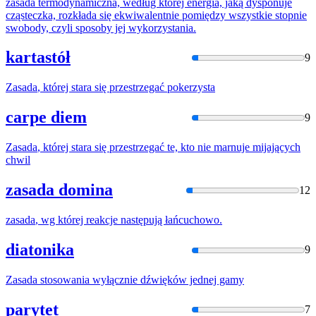
zasada
termodynamiczna, według której energia, jaką dysponuje
cząsteczka, rozkłada się ekwiwalentnie pomiędzy wszystkie stopnie
swobody, czyli sposoby jej wykorzystania.
kartastół
9
Zasada
, której stara się przestrzegać pokerzysta
carpe diem
9
Zasada
, której stara się przestrzegać te, kto nie marnuje mijających
chwil
zasada domina
12
zasada
, wg której reakcje następują łańcuchowo.
diatonika
9
Zasada
stosowania
wyłącznie dźwięków jednej gamy
parytet
7