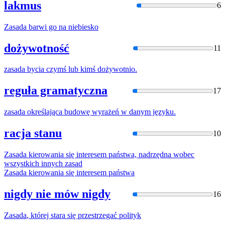
lakmus
6
Zasada
barwi go
na
niebiesko
dożywotność
11
zasada
bycia czymś lub kimś dożywotnio.
reguła gramatyczna
17
zasada
określająca budowę wyrażeń
w
danym języku.
racja stanu
10
Zasada
kierowania się interesem państwa, nadrzędna wobec
wszystkich innych
zasad
Zasada
kierowania się interesem państwa
nigdy nie mów nigdy
16
Zasada
, której stara się przestrzegać polityk