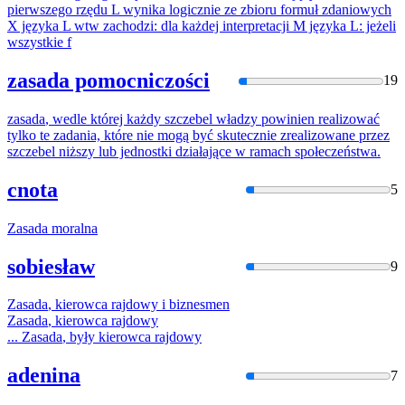
pierwszego rzędu L wynika logicznie ze zbioru formuł zdaniowych
X języka L wtw zachodzi: dla każdej interpretacji M języka L: jeżeli
wszystkie f
zasada pomocniczości
19
zasada
, wedle której każdy szczebel władzy powinien realizować
tylko te zadania, które nie mogą być skutecznie zrealizowane przez
szczebel niższy lub jednostki działające
w
ramach społeczeństwa.
cnota
5
Zasada
moralna
sobiesław
9
Zasada
, kierowca rajdowy i biznesmen
Zasada
, kierowca rajdowy
...
Zasada
, były kierowca rajdowy
adenina
7