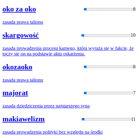
oko za oko
8
zasada
prawa talionu
skargowość
10
zasada
prowadzenia procesu karnego, która wyraża się
w
fakcie, że
toczy się on
na
podstawie aktu oskarżenia.
okozaoko
8
zasada
prawa talionu
majorat
7
zasada
dziedziczenia przez najstarszego syna
makiawelizm
11
zasada
prowadzenia polityki bez względu
na
środki