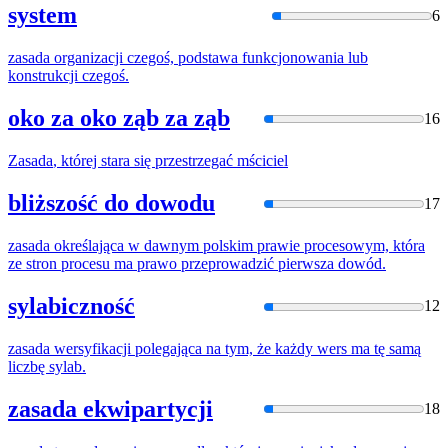
system
6
zasada
organizacji czegoś, podstawa funkcjonowania lub
konstrukcji czegoś.
oko za oko ząb za ząb
16
Zasada
, której stara się przestrzegać mściciel
bliższość do dowodu
17
zasada
określająca
w
dawnym polskim prawie procesowym, która
ze stron procesu ma prawo przeprowadzić pierwsza dowód.
sylabiczność
12
zasada
wersyfikacji
polegająca
na
tym, że każdy wers ma tę samą
liczbę sylab.
zasada ekwipartycji
18