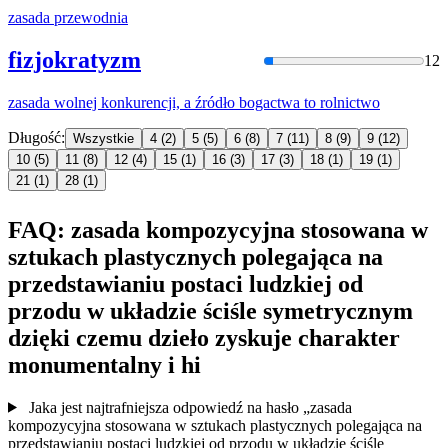
zasada
przewodnia
fizjokratyzm
12
zasada
wolnej konkurencji, a źródło bogactwa to rolnictwo
Długość:
Wszystkie
4
(2)
5
(5)
6
(8)
7
(11)
8
(9)
9
(12)
10
(5)
11
(8)
12
(4)
15
(1)
16
(3)
17
(3)
18
(1)
19
(1)
21
(1)
28
(1)
FAQ: zasada kompozycyjna stosowana w
sztukach plastycznych polegająca na
przedstawianiu postaci ludzkiej od
przodu w układzie ściśle symetrycznym
dzięki czemu dzieło zyskuje charakter
monumentalny i hi
Jaka jest najtrafniejsza odpowiedź na hasło „zasada
kompozycyjna stosowana w sztukach plastycznych polegająca na
przedstawianiu postaci ludzkiej od przodu w układzie ściśle