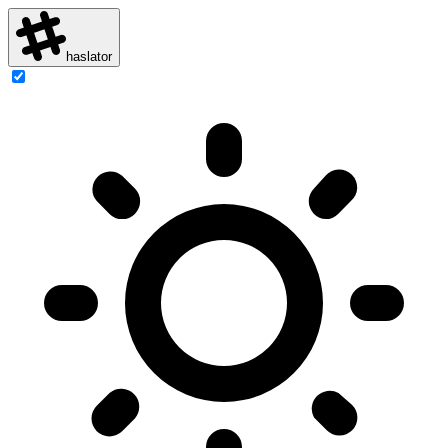
haslator