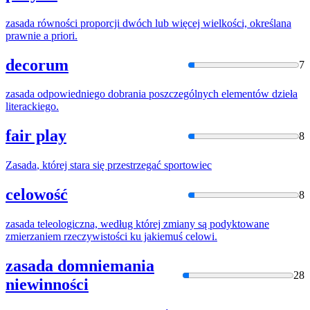
zasada
równości proporcji dwóch lub więcej wielkości, określana
prawnie a priori.
decorum
7
zasada
odpowiedniego dobrania poszczególnych elementów dzieła
literackiego.
fair play
8
Zasada
, której stara się przestrzegać sportowiec
celowość
8
zasada
teleologiczna, według której zmiany są podyktowane
zmierzaniem rzeczywistości ku jakiemuś celowi.
zasada domniemania
28
niewinności