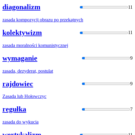
diagonalizm
11
zasada
kompozycji obrazu po przekątnych
kolektywizm
11
zasada
moralności komunistycznej
wymaganie
9
zasada
, dezyderat, postulat
rajdowiec
9
Zasada
lub Hołowczyc
regułka
7
zasada
do wykucia
wertykalizm
11