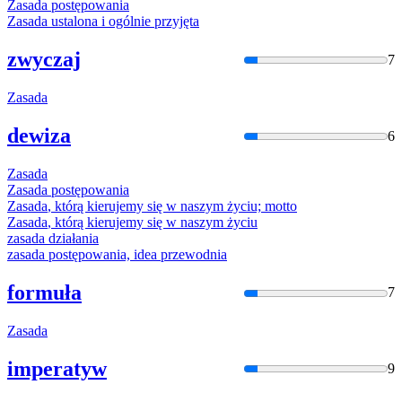
Zasada
postępowania
Zasada
ustalona i ogólnie przyjęta
zwyczaj
7
Zasada
dewiza
6
Zasada
Zasada
postępowania
Zasada
, którą kierujemy się
w
naszym życiu; motto
Zasada
, którą kierujemy się
w
naszym życiu
zasada
działania
zasada
postępowania, idea przewodnia
formuła
7
Zasada
imperatyw
9