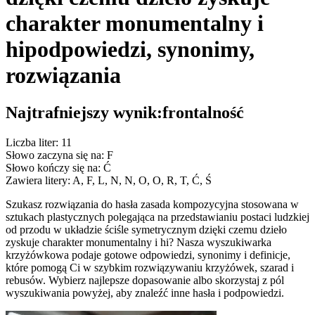
charakter monumentalny i
hi
podpowiedzi, synonimy,
rozwiązania
Najtrafniejszy wynik:
frontalność
Liczba liter: 11
Słowo zaczyna się na: F
Słowo kończy się na: Ć
Zawiera litery: A, F, L, N, N, O, O, R, T, Ć, Ś
Szukasz rozwiązania do hasła zasada kompozycyjna stosowana w
sztukach plastycznych polegająca na przedstawianiu postaci ludzkiej
od przodu w układzie ściśle symetrycznym dzięki czemu dzieło
zyskuje charakter monumentalny i hi? Nasza wyszukiwarka
krzyżówkowa podaje gotowe odpowiedzi, synonimy i definicje,
które pomogą Ci w szybkim rozwiązywaniu krzyżówek, szarad i
rebusów. Wybierz najlepsze dopasowanie albo skorzystaj z pól
wyszukiwania powyżej, aby znaleźć inne hasła i podpowiedzi.