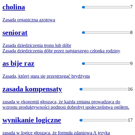
cholina
7
Zasada
organiczna azotowa
seniorat
8
Zasada
dziedziczenia tronu lub dóbr
Zasada
dziedziczenia dóbr przez najstarszego członka rodziny
as bije raz
9
Zasada
, której stara się przestrzegać brydżysta
zasada kompensaty
16
zasada
w
ekonomii głosząca, że każda zmiana prowadząca do
wzrostu produktywności podnosi dobrobyt społeczeństwa ogółem.
wynikanie logiczne
17
zasada
w
logice głosząca, że formuła zdaniowa A języka