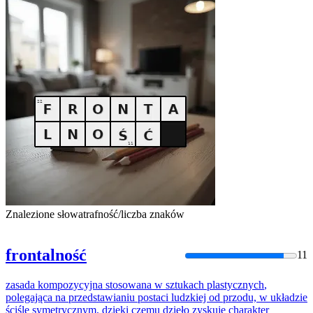
Znalezione słowa
trafność/liczba znaków
frontalność
11
zasada
kompozycyjna
stosowana
w
sztukach
plastycznych
,
polegająca
na
przedstawianiu
postaci
ludzkiej od przodu,
w
układzie
ściśle symetrycznym, dzięki czemu dzieło zyskuje charakter