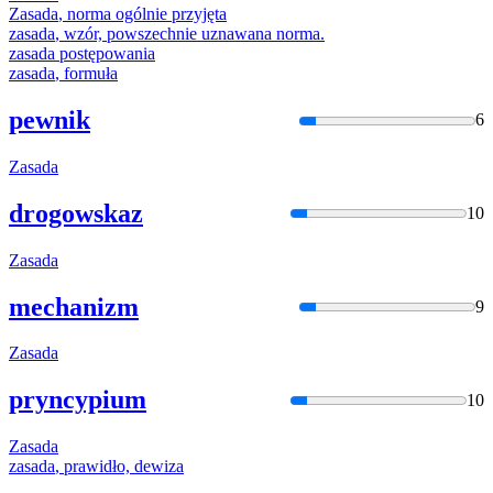
Zasada
, norma ogólnie przyjęta
zasada
, wzór, powszechnie uznawana norma.
zasada
postępowania
zasada
, formuła
pewnik
6
Zasada
drogowskaz
10
Zasada
mechanizm
9
Zasada
pryncypium
10
Zasada
zasada
, prawidło, dewiza