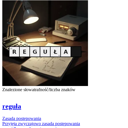
Znalezione słowa
trafność/liczba znaków
reguła
Zasada
postępowania
Przyjęta zwyczajowo
zasada
postępowania