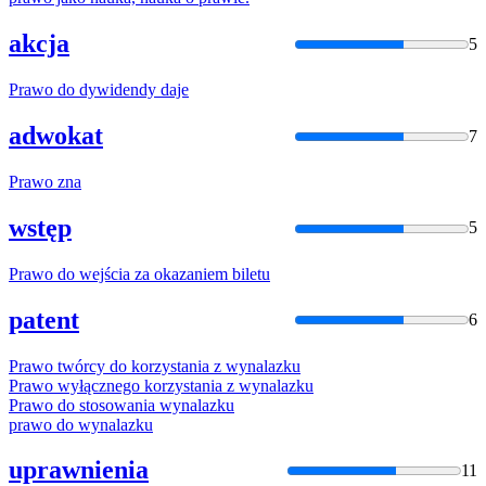
akcja
5
Prawo
do dywidendy daje
adwokat
7
Prawo
zna
wstęp
5
Prawo
do wejścia za okazaniem biletu
patent
6
Prawo
twórcy do korzystania z wynalazku
Prawo
wyłącznego korzystania z wynalazku
Prawo
do stosowania wynalazku
prawo
do wynalazku
uprawnienia
11