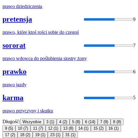
prawo
dziedziczenia
pretensja
9
prawo
, które ktoś rości sobie do czegoś
sororat
7
prawo
wdowca do poślubienia siostry żony
prawko
6
prawo
jazdy
karma
5
prawo
przyczyny i skutku
Długość:
Wszystkie
3
(1)
4
(2)
5
(8)
6
(14)
7
(9)
8
(8)
9
(5)
10
(7)
11
(7)
12
(1)
13
(8)
14
(1)
15
(2)
16
(1)
17
(2)
18
(2)
19
(1)
23
(1)
31
(1)