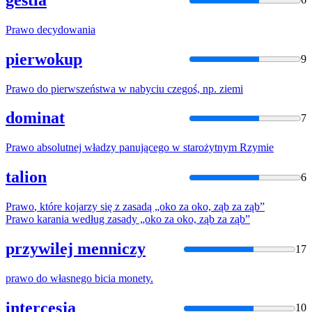
Prawo
decydowania
pierwokup
9
Prawo
do pierwszeństwa w nabyciu czegoś, np. ziemi
dominat
7
Prawo
absolutnej władzy panującego w starożytnym Rzymie
talion
6
Prawo
, które kojarzy się z zasadą „oko za oko, ząb za ząb”
Prawo
karania według zasady „oko za oko, ząb za ząb”
przywilej menniczy
17
prawo
do własnego bicia monety.
intercesja
10