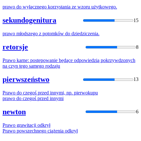
prawo
do wyłącznego korzystania ze wzoru użytkowego.
sekundogenitura
15
prawo
młodszego z potomków do dziedziczenia.
retorsje
8
Prawo
karne: postępowanie będące odpowiedzią pokrzywdzonych
na czyn tego samego rodzaju
pierwszeństwo
13
Prawo
do czegoś przed innymi, np. pierwokupu
prawo
do czegoś przed innymi
newton
6
Prawo
grawitacji odkrył
Prawo
powszechnego ciążenia odkrył