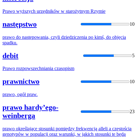
Prawo
wyższych urzędników w starożytnym Rzymie
następstwo
10
prawo
do następowania, czyli dziedziczenia po kimś, do objęcia
spadku.
debit
5
Prawo
rozpowszechniania czasopism
prawnictwo
10
prawo
, ogół
praw
.
prawo hardy’ego-
23
weinberga
prawo
określające stosunki pomiędzy frekwencją alleli a częstością
genotypów w populacji oraz warunki, w jakich stosunki te będą