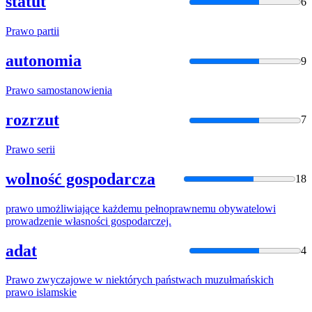
statut
6
Prawo
partii
autonomia
9
Prawo
samostanowienia
rozrzut
7
Prawo
serii
wolność gospodarcza
18
prawo
umożliwiające każdemu pełnoprawnemu obywatelowi
prowadzenie własności gospodarczej.
adat
4
Prawo
zwyczajowe w niektórych państwach muzułmańskich
prawo
islamskie