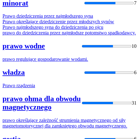
minorat
7
Prawo
dziedziczenia przez najmłodszego syna
Prawo
określające dziedziczenie przez młodszych synów
Prawo
najmłodszego syna do dziedziczenia po ojcu
prawo
do dziedziczenia przez najmłodsze potomstwo spadkodawcy.
prawo wodne
10
prawo
regulujące gospodarowanie wodami.
władza
6
Prawo
rządzenia
prawo ohma dla obwodu
31
magnetycznego
prawo
określające zależność strumienia magnetycznego od siły
magnetomotorycznej dla zamkniętego obwodu magnetycznego.
gestia
6