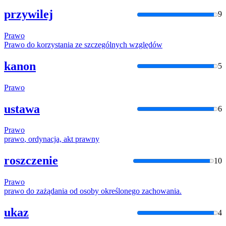
przywilej
9
Prawo
Prawo
do korzystania ze szczególnych względów
kanon
5
Prawo
ustawa
6
Prawo
prawo
, ordynacja, akt
praw
ny
roszczenie
10
Prawo
prawo
do zażądania od osoby określonego zachowania.
ukaz
4