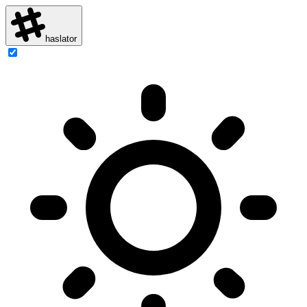
haslator