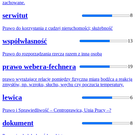
zachowane.
serwitut
8
Prawo
do korzystania z cudzej nieruchomości; służebność
współwłasność
13
Prawo
do rozporządzania rzeczą razem z inną osobą
prawo webera-fechnera
19
prawo
wyrażające relację pomiędzy fizyczną miarą bodźca a reakcją
zmysłów, np. wzroku, słuchu, węchu czy poczucia temperatury.
lewica
6
Prawo
i Sprawiedliwość – Centroprawica, Unia Pracy –?
dokument
8