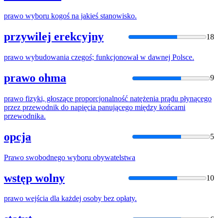
prawo
wyboru kogoś na jakieś stanowisko.
przywilej erekcyjny
18
prawo
wybudowania czegoś; funkcjonował w dawnej Polsce.
prawo ohma
9
prawo
fizyki, głoszące proporcjonalność natężenia prądu płynącego
przez przewodnik do napięcia panującego między końcami
przewodnika.
opcja
5
Prawo
swobodnego wyboru obywatelstwa
wstęp wolny
10
prawo
wejścia dla każdej osoby bez opłaty.