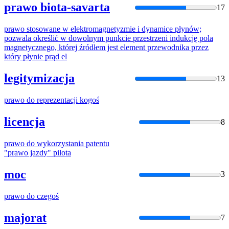
prawo biota-savarta
17
prawo
stosowane w elektromagnetyzmie i dynamice płynów;
pozwala określić w dowolnym punkcie przestrzeni indukcję pola
magnetycznego, której źródłem jest element przewodnika przez
który płynie prąd el
legitymizacja
13
prawo
do reprezentacji kogoś
licencja
8
prawo
do wykorzystania patentu
"
prawo
jazdy" pilota
moc
3
prawo
do czegoś
majorat
7