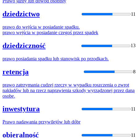
Prawo
jazdy lub dowód osobisty
dziedzictwo
11
prawo
do wejścia w posiadanie spadku.
prawo
wejścia w posiadanie czegoś przez spadek
dziedziczność
13
prawo
posiadania spadku lub stanowisk po przodkach.
retencja
8
prawo
zatrzymania cudzej rzeczy w wypadku roszczenia o zwrot
nakładów lub na rzecz naprawienia szkody wyrządzonej przez daną
osobę.
inwestytura
11
Prawo
nadawania przywilejów lub dóbr
obieralność
11