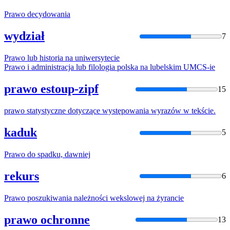
Prawo
decydowania
wydział
7
Prawo
lub historia na uniwersytecie
Prawo
i administracja lub filologia polska na lubelskim UMCS-ie
prawo estoup-zipf
15
prawo
statystyczne dotyczące występowania wyrazów w tekście.
kaduk
5
Prawo
do spadku, dawniej
rekurs
6
Prawo
poszukiwania należności wekslowej na żyrancie
prawo ochronne
13