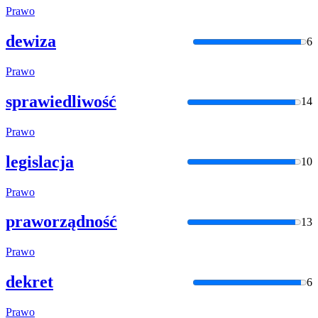
Prawo
dewiza
6
Prawo
sprawiedliwość
14
Prawo
legislacja
10
Prawo
praworządność
13
Prawo
dekret
6
Prawo