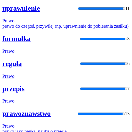
uprawnienie
11
Prawo
prawo
do czegoś, przywilej (np. uprawnienie do pobierania zasiłku).
formułka
8
Prawo
reguła
6
Prawo
przepis
7
Prawo
prawoznawstwo
13
Prawo
prawo
jako nauka, nauka o
praw
ie.