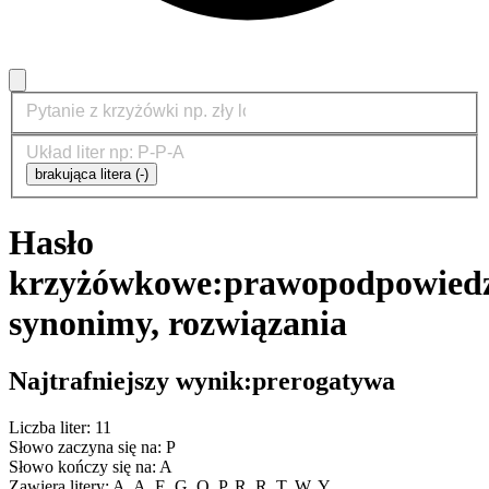
brakująca litera (-)
Hasło
krzyżówkowe:
prawo
podpowiedz
synonimy, rozwiązania
Najtrafniejszy wynik:
prerogatywa
Liczba liter: 11
Słowo zaczyna się na: P
Słowo kończy się na: A
Zawiera litery: A, A, E, G, O, P, R, R, T, W, Y