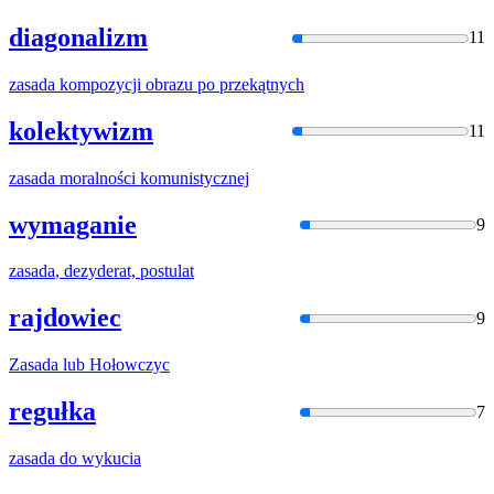
diagonalizm
11
zasada
kompozycji obrazu po przekątnych
kolektywizm
11
zasada
moralności komunistycznej
wymaganie
9
zasada
, dezyderat, postulat
rajdowiec
9
Zasada
lub Hołowczyc
regułka
7
zasada
do wykucia