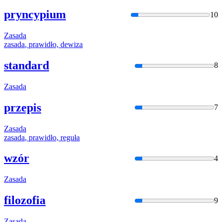
pryncypium
10
Zasada
zasada
, prawidło, dewiza
standard
8
Zasada
przepis
7
Zasada
zasada
, prawidło, reguła
wzór
4
Zasada
filozofia
9
Zasada