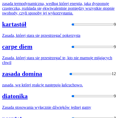
zasada
termodynamiczna, według której energia, jaką dysponuje
cząsteczka, rozkłada się ekwiwalentnie pomiędzy wszystkie stopnie
swobody, czyli sposoby jej wykorzystania.
kartastół
9
Zasada
, której stara się przestrzegać pokerzysta
carpe diem
9
Zasada
, której stara się przestrzegać te, kto nie marnuje mijających
chwil
zasada domina
12
zasada
, wg której reakcje następują łańcuchowo.
diatonika
9
Zasada
stosowania wyłącznie dźwięków jednej gamy