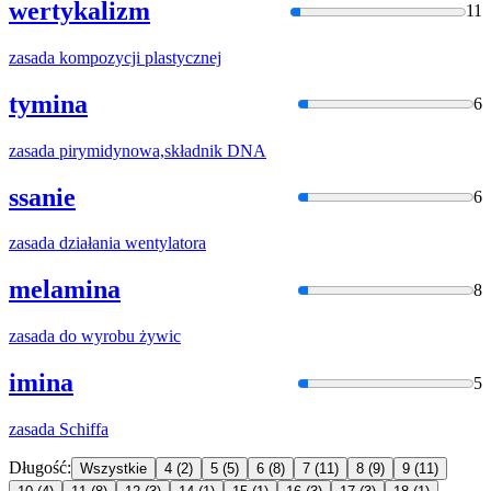
wertykalizm
11
zasada
kompozycji plastycznej
tymina
6
zasada
pirymidynowa,składnik DNA
ssanie
6
zasada
działania wentylatora
melamina
8
zasada
do wyrobu żywic
imina
5
zasada
Schiffa
Długość:
Wszystkie
4
(2)
5
(5)
6
(8)
7
(11)
8
(9)
9
(11)