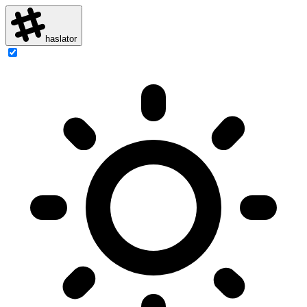
haslator