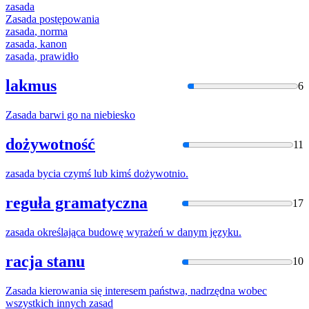
zasada
Zasada
postępowania
zasada
, norma
zasada
, kanon
zasada
, prawidło
lakmus
6
Zasada
barwi go na niebiesko
dożywotność
11
zasada
bycia czymś lub kimś dożywotnio.
reguła gramatyczna
17
zasada
określająca budowę wyrażeń w danym języku.
racja stanu
10
Zasada
kierowania się interesem państwa, nadrzędna wobec
wszystkich innych
zasad