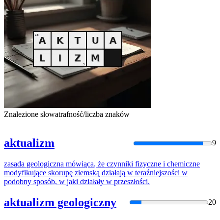
Znalezione słowa
trafność/liczba znaków
aktualizm
9
zasada
geologiczna
mówiąca
,
że
czynniki
fizyczne
i
chemiczne
modyfikujące
skorupę
ziemską działają w teraźniejszości w
podobny sposób, w jaki działały w przeszłości.
aktualizm geologiczny
20