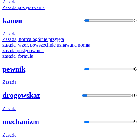
Zasada
Zasada
postępowania
kanon
5
Zasada
Zasada
, norma ogólnie przyjęta
zasada
, wzór, powszechnie uznawana norma.
zasada
postępowania
zasada
, formuła
pewnik
6
Zasada
drogowskaz
10
Zasada
mechanizm
9
Zasada