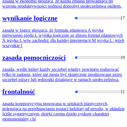
zasada
w ekonomii głosząca,
że
każda zmiana prowadząca do
wzrostu produktywności podnosi dobrobyt społeczeństwa ogółem.
wynikanie logiczne
17
zasada
w logice głosząca,
że
formuła zdaniowa A języka
pierwszego rzędu L wynika logicznie
ze
zbioru formuł zdaniowych
X języka L wtw zachodzi: dla każdej interpretacji M języka L: jeżeli
wszystkie f
zasada pomocniczości
19
zasada
, wedle której każdy szczebel władzy powinien realizować
tylko te zadania, które nie mogą być skutecznie zrealizowane przez
szczebel niższy lub jednostki działające w ramach społeczeństwa.
frontalność
11
zasada
kompozycyjna stosowana w sztukach plastycznych,
polegająca na przedstawianiu postaci ludzkiej od przodu, w układzie
ściśle symetrycznym, dzięki czemu dzieło zyskuje charakter
monumentalny
i
hi