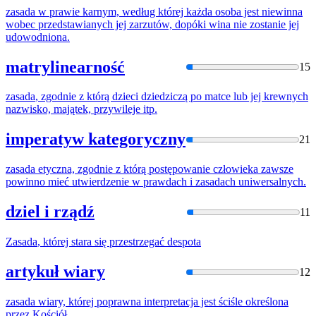
zasada
w prawie karnym, według której każda osoba jest niewinna
wobec przedstawianych jej zarzutów, dopóki wina nie zostanie jej
udowodniona.
matrylinearność
15
zasada
, zgodnie z którą dzieci dziedziczą po matce lub jej krewnych
nazwisko, majątek, przywileje itp.
imperatyw kategoryczny
21
zasada
etyczna, zgodnie z którą postępowanie człowieka zawsze
powinno mieć utwierdzenie w prawdach
i
zasadach uniwersalnych.
dziel i rządź
11
Zasada
, której stara się przestrzegać despota
artykuł wiary
12
zasada
wiary, której poprawna interpretacja jest ściśle określona
przez Kościół.