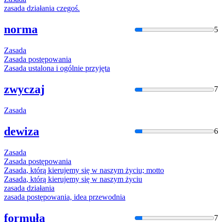
zasada
działania czegoś.
norma
5
Zasada
Zasada
postępowania
Zasada
ustalona
i
ogólnie przyjęta
zwyczaj
7
Zasada
dewiza
6
Zasada
Zasada
postępowania
Zasada
, którą kierujemy się w naszym życiu; motto
Zasada
, którą kierujemy się w naszym życiu
zasada
działania
zasada
postępowania, idea przewodnia
formuła
7