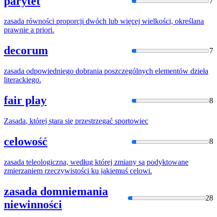
parytet
7
zasada
równości proporcji dwóch lub więcej wielkości, określana
prawnie a priori.
decorum
7
zasada
odpowiedniego dobrania poszczególnych elementów dzieła
literackiego.
fair play
8
Zasada
, której stara się przestrzegać sportowiec
celowość
8
zasada
teleologiczna, według której zmiany są podyktowane
zmierzaniem rzeczywistości ku jakiemuś celowi.
zasada domniemania
28
niewinności