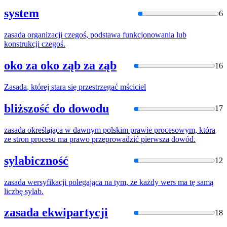
system
6
zasada
organizacji czegoś, podstawa funkcjonowania lub
konstrukcji czegoś.
oko za oko ząb za ząb
16
Zasada
, której stara się przestrzegać mściciel
bliższość do dowodu
17
zasada
określająca w dawnym polskim prawie procesowym, która
ze
stron procesu ma prawo przeprowadzić pierwsza dowód.
sylabiczność
12
zasada
wersyfikacji polegająca na tym,
że
każdy wers ma tę samą
liczbę sylab.
zasada ekwipartycji
18