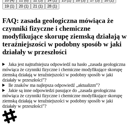
10
(4)
11
(8)
12
(3)
14
(1)
15
(1)
16
(3)
17
(3)
18
(1)
19
(1)
20
(1)
21
(1)
28
(1)
FAQ: zasada geologiczna mówiąca że
czynniki fizyczne i chemiczne
modyfikujące skorupę ziemską działają w
teraźniejszości w podobny sposób w jaki
działały w przeszłości
Jaka jest najtrafniejsza odpowiedź na hasło „zasada geologiczna
mówiąca że czynniki fizyczne i chemiczne modyfikujące skorupę
ziemską działają w teraźniejszości w podobny sposób w jaki
działały w przeszłości”?
Ile znaków ma najlepsza odpowiedź „aktualizm”?
Jakie są inne odpowiedzi pasujące do „zasada geologiczna
mówiąca że czynniki fizyczne i chemiczne modyfikujące skorupę
ziemską działają w teraźniejszości w podobny sposób w jaki
działały w przeszłości”?