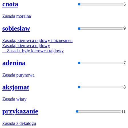
cnota
5
Zasada
moralna
sobiesław
9
Zasada
, kierowca rajdowy
i
biznesmen
Zasada
, kierowca rajdowy
...
Zasada
, były kierowca rajdowy
adenina
7
Zasada
purynowa
aksjomat
8
Zasada
wiary
przykazanie
11
Zasada
z dekalogu