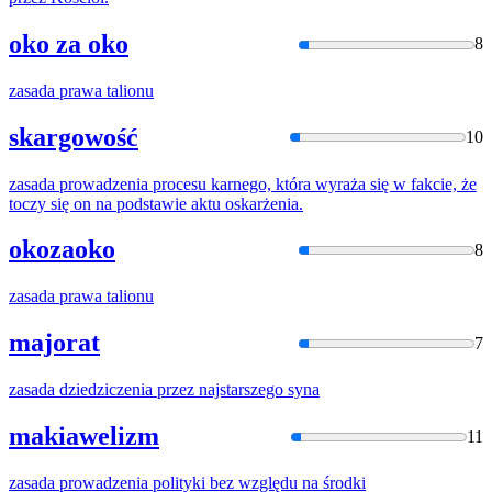
oko za oko
8
zasada
prawa talionu
skargowość
10
zasada
prowadzenia procesu karnego, która wyraża się w fakcie,
że
toczy się on na podstawie aktu oskarżenia.
okozaoko
8
zasada
prawa talionu
majorat
7
zasada
dziedziczenia przez najstarszego syna
makiawelizm
11
zasada
prowadzenia polityki bez względu na środki