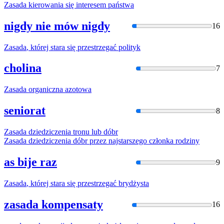
Zasada
kierowania się interesem państwa
nigdy nie mów nigdy
16
Zasada
, której stara się przestrzegać polityk
cholina
7
Zasada
organiczna azotowa
seniorat
8
Zasada
dziedziczenia tronu lub dóbr
Zasada
dziedziczenia dóbr przez najstarszego członka rodziny
as bije raz
9
Zasada
, której stara się przestrzegać brydżysta
zasada kompensaty
16