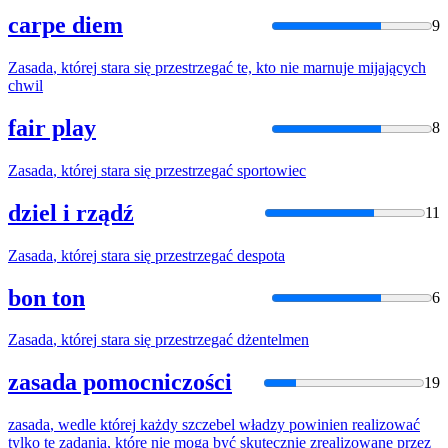
carpe diem
9
Zasada
,
której
stara
się
przestrzegać
te, kto nie marnuje mijających
chwil
fair play
8
Zasada
,
której
stara
się
przestrzegać
sportowiec
dziel i rządź
11
Zasada
,
której
stara
się
przestrzegać
despota
bon ton
6
Zasada
,
której
stara
się
przestrzegać
dżentelmen
zasada pomocniczości
19
zasada
, wedle
której
każdy szczebel władzy powinien realizować
tylko te zadania,
które
nie mogą być skutecznie zrealizowane przez