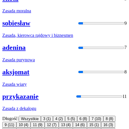
Zasada
moralna
sobiesław
9
Zasada
, kierowca rajdowy i biznesmen
adenina
7
Zasada
purynowa
aksjomat
8
Zasada
wiary
przykazanie
11
Zasada
z dekalogu
Długość:
Wszystkie
3
(1)
4
(2)
5
(5)
6
(8)
7
(10)
8
(8)
9
(11)
10
(4)
11
(9)
12
(7)
13
(4)
14
(6)
15
(1)
16
(3)