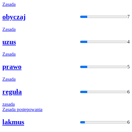
Zasada
obyczaj
7
Zasada
uzus
4
Zasada
prawo
5
Zasada
reguła
6
zasada
Zasada
postępowania
lakmus
6