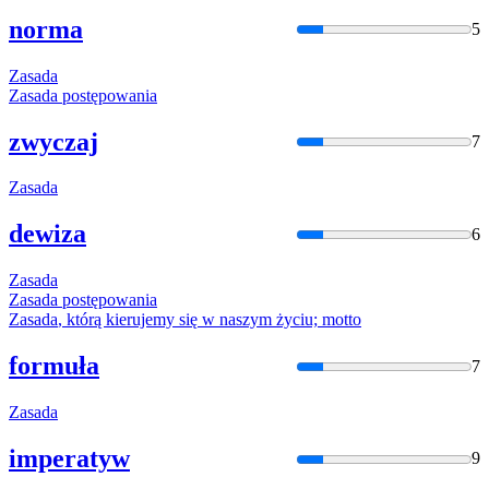
norma
5
Zasada
Zasada
postępowania
zwyczaj
7
Zasada
dewiza
6
Zasada
Zasada
postępowania
Zasada
, którą kierujemy
się
w naszym życiu; motto
formuła
7
Zasada
imperatyw
9