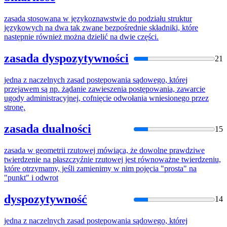
zasada
stosowana w językoznawstwie do podziału struktur
językowych na dwa tak zwane bezpośrednie składniki,
które
następnie również można dzielić na dwie części.
zasada dyspozytywności
21
jedna z naczelnych
zasad
postępowania sądowego,
której
przejawem są np. żądanie zawieszenia postępowania, zawarcie
ugody administracyjnej, cofnięcie odwołania wniesionego przez
stronę.
zasada dualności
15
zasada
w geometrii rzutowej mówiąca, że dowolne prawdziwe
twierdzenie na płaszczyźnie rzutowej jest równoważne twierdzeniu,
które
otrzymamy, jeśli zamienimy w nim pojęcia "prosta" na
"punkt" i odwrot
dyspozytywność
14
jedna z naczelnych
zasad
postępowania sądowego,
której