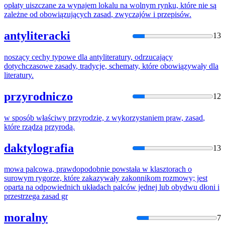
opłaty uiszczane za wynajem lokalu na wolnym rynku,
które
nie są
zależne od obowiązujących
zasad
, zwyczajów i przepisów.
antyliteracki
13
noszący cechy typowe dla antyliteratury, odrzucający
dotychczasowe
zasady
, tradycje, schematy,
które
obowiązywały dla
literatury.
przyrodniczo
12
w sposób właściwy przyrodzie, z wykorzystaniem praw,
zasad
,
które
rządzą przyrodą.
daktylografia
13
mowa palcowa, prawdopodobnie powstała w klasztorach o
surowym rygorze,
które
zakazywały zakonnikom rozmowy; jest
oparta na odpowiednich układach palców jednej lub obydwu dłoni i
przestrzega
zasad
gr
moralny
7