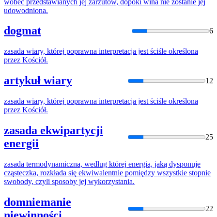
wobec przedstawianych jej zarzutów, dopóki wina nie zostanie jej
udowodniona.
dogmat
6
zasada
wiary,
której
poprawna interpretacja jest ściśle określona
przez Kościół.
artykuł wiary
12
zasada
wiary,
której
poprawna interpretacja jest ściśle określona
przez Kościół.
zasada ekwipartycji
25
energii
zasada
termodynamiczna, według
której
energia, jaką dysponuje
cząsteczka, rozkłada
się
ekwiwalentnie pomiędzy wszystkie stopnie
swobody, czyli sposoby jej wykorzystania.
domniemanie
22
niewinności