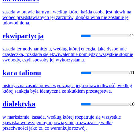
zasada
w prawie karnym, według
której
każda osoba jest niewinna
wobec przedstawianych jej zarzutów, dopóki wina nie zostanie jej
udowodniona.
ekwipartycja
12
zasada
termodynamiczna, według
której
energia, jaką dysponuje
cząsteczka, rozkłada
się
ekwiwalentnie pomiędzy wszystkie stopnie
swobody, czyli sposoby jej wykorzystania.
kara talionu
11
historyczna
zasada
prawa wyrażająca jego sprawiedliwość, według
której
sankcja była identyczna ze skutkiem przestępstwa.
dialektyka
10
w marksizmie:
zasada
, według
której
rozpatruje
się
wszystkie
zjawiska we wzajemnym powiązaniu, rozważa
się
walkę
przeciwności jako to, co warunkuje rozwój.