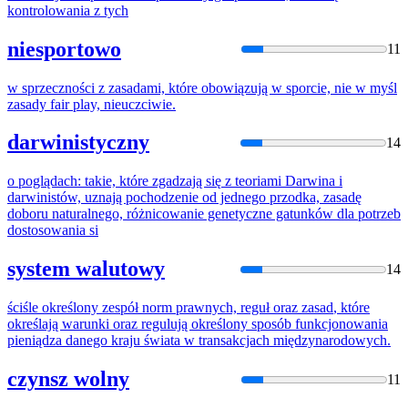
kontrolowania z tych
niesportowo
11
w sprzeczności z zasadami,
które
obowiązują w sporcie, nie w myśl
zasady
fair play, nieuczciwie.
darwinistyczny
14
o poglądach: takie,
które
zgadzają
się
z teoriami Darwina i
darwinistów, uznają pochodzenie od jednego przodka,
zasadę
doboru naturalnego, różnicowanie genetyczne gatunków dla potrzeb
dostosowania si
system walutowy
14
ściśle określony zespół norm prawnych, reguł oraz
zasad
,
które
określają warunki oraz regulują określony sposób funkcjonowania
pieniądza danego kraju świata w transakcjach międzynarodowych.
czynsz wolny
11