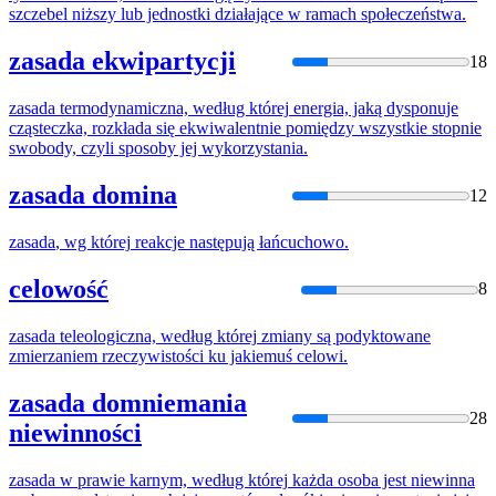
szczebel niższy lub jednostki działające w ramach społeczeństwa.
zasada ekwipartycji
18
zasada
termodynamiczna, według
której
energia, jaką dysponuje
cząsteczka, rozkłada
się
ekwiwalentnie pomiędzy wszystkie stopnie
swobody, czyli sposoby jej wykorzystania.
zasada domina
12
zasada
, wg
której
reakcje następują łańcuchowo.
celowość
8
zasada
teleologiczna, według
której
zmiany są podyktowane
zmierzaniem rzeczywistości ku jakiemuś celowi.
zasada domniemania
28
niewinności
zasada
w prawie karnym, według
której
każda osoba jest niewinna