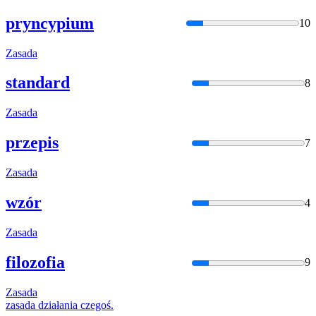
pryncypium
10
Zasada
standard
8
Zasada
przepis
7
Zasada
wzór
4
Zasada
filozofia
9
Zasada
zasada
działania czegoś.