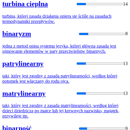
turbina cieplna
14
turbina,
której
zasada
działania opiera
się
ściśle na zasadach
termodynamiki przepływów.
binaryzm
8
jedna z metod opisu systemu języka,
której
główną
zasadą
jest
ujmowanie elementów w pary przeciwieństw binarnych.
patrylinearny
13
taki, który jest zgodny z
zasadą
patrylinearności, według
której
potomek jest włączany do rodu ojca.
matrylinearny
13
taki, który jest zgodny z
zasadą
matrylinearności, według
której
dzieci dziedziczą po matce lub jej krewnych nazwisko, majątek,
przywileje itp.
binarność
9