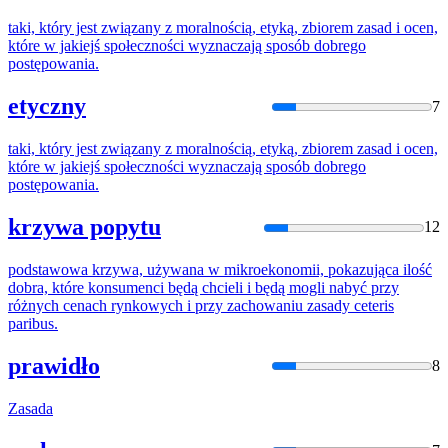
taki, który jest związany z moralnością, etyką, zbiorem
zasad
i ocen,
które
w jakiejś społeczności wyznaczają sposób dobrego
postępowania.
etyczny
7
taki, który jest związany z moralnością, etyką, zbiorem
zasad
i ocen,
które
w jakiejś społeczności wyznaczają sposób dobrego
postępowania.
krzywa popytu
12
podstawowa krzywa, używana w mikroekonomii, pokazująca ilość
dobra,
które
konsumenci będą chcieli i będą mogli nabyć przy
różnych cenach rynkowych i przy zachowaniu
zasady
ceteris
paribus.
prawidło
8
Zasada