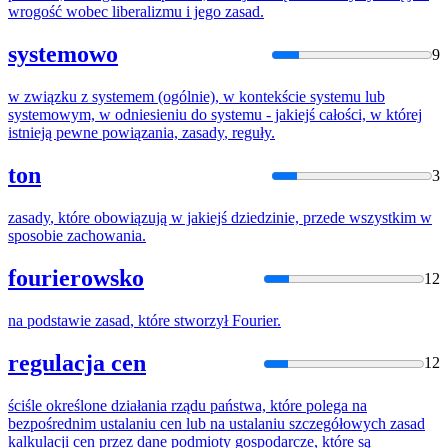
wrogość wobec liberalizmu i jego
zasad
.
systemowo
9
w związku z systemem (ogólnie), w kontekście systemu lub
systemowym, w odniesieniu do systemu - jakiejś całości, w
której
istnieją pewne powiązania,
zasady
, reguły.
ton
3
zasady
,
które
obowiązują w jakiejś dziedzinie, przede wszystkim w
sposobie zachowania.
fourierowsko
12
na podstawie
zasad
,
które
stworzył Fourier.
regulacja cen
12
ściśle określone działania rządu państwa,
które
polega na
bezpośrednim ustalaniu cen lub na ustalaniu szczegółowych
zasad
kalkulacji cen przez dane podmioty gospodarcze,
które
są