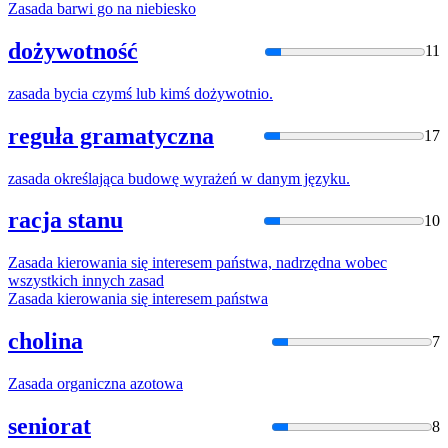
Zasada
barwi go na niebiesko
dożywotność
11
zasada
bycia czymś lub kimś dożywotnio.
reguła gramatyczna
17
zasada
określająca budowę wyrażeń w danym języku.
racja stanu
10
Zasada
kierowania
się
interesem państwa, nadrzędna wobec
wszystkich innych
zasad
Zasada
kierowania
się
interesem państwa
cholina
7
Zasada
organiczna azotowa
seniorat
8