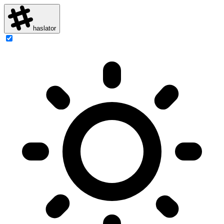
haslator