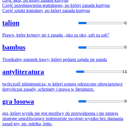
część aktu, po
której
zapada
kurtyna
Część przedstawienia teatralnego, po
której
zapada
kurtyna
Część sztuki teatralnej, po
której
zapada
kurtyna
talion
6
Prawo,
które
kojarzy
się
z
zasadą
„oko za oko, ząb za ząb”
bambus
6
Tropikalny gatunek trawy,
której
pędami
zajada
się
panda
antyliteratura
14
twórczość piśmiennicza, w
której
zostają odrzucone obowiązujące
dotychczas
zasady
, schematy i prawa w literaturze.
gra losowa
9
gra,
której
wynik nie jest możliwy do przewidzenia i nie istnieją
strategie umożliwiające polepszenie swojego wyniku bez złamania
zasad
gry, np. ruletka, lotto.