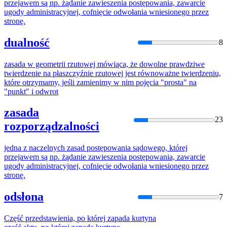
przejawem są np. żądanie zawieszenia postępowania, zawarcie
ugody administracyjnej, cofnięcie odwołania wniesionego przez
stronę.
dualność
8
zasada
w geometrii rzutowej mówiąca, że dowolne prawdziwe
twierdzenie na płaszczyźnie rzutowej jest równoważne twierdzeniu,
które
otrzymamy, jeśli zamienimy w nim pojęcia "prosta" na
"punkt" i odwrot
zasada
23
rozporządzalności
jedna z naczelnych
zasad
postępowania sądowego,
której
przejawem są np. żądanie zawieszenia postępowania, zawarcie
ugody administracyjnej, cofnięcie odwołania wniesionego przez
stronę.
odsłona
7
Część przedstawienia, po
której
zapada
kurtyna