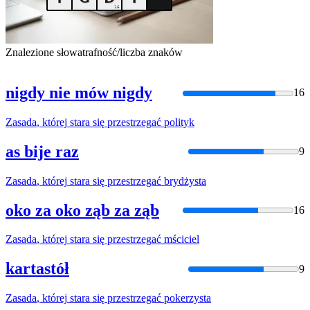
Znalezione słowa
trafność/liczba znaków
nigdy nie mów nigdy
16
Zasada
,
której
stara
się
przestrzegać
polityk
as bije raz
9
Zasada
,
której
stara
się
przestrzegać
brydżysta
oko za oko ząb za ząb
16
Zasada
,
której
stara
się
przestrzegać
mściciel
kartastół
9
Zasada
,
której
stara
się
przestrzegać
pokerzysta