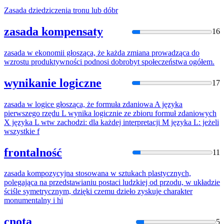
Zasada
dziedziczenia tronu lub dóbr
zasada kompensaty
16
zasada
w ekonomii głosząca, że każda zmiana prowadząca do
wzrostu produktywności podnosi dobrobyt społeczeństwa ogółem.
wynikanie logiczne
17
zasada
w logice głosząca, że formuła zdaniowa A języka
pierwszego rzędu L wynika logicznie ze zbioru formuł zdaniowych
X języka L wtw zachodzi: dla każdej interpretacji M języka L: jeżeli
wszystkie f
frontalność
11
zasada
kompozycyjna stosowana w sztukach plastycznych,
polegająca na przedstawianiu postaci ludzkiej od przodu, w układzie
ściśle symetrycznym, dzięki czemu dzieło zyskuje charakter
monumentalny i hi
cnota
5