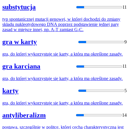
substytucja
11
typ spontanicznej mutacji genowej, w
której
dochodzi do zmiany
składu nukleotydowego DNA poprzez podstawienie jednej pary
zasad
w miejsce innej, np. A-T zamiast G-C.
gra w karty
9
gra, do
której
wykorzystuje
się
karty, a która ma określone
zasady
.
gra karciana
11
gra, do
której
wykorzystuje
się
karty, a która ma określone
zasady
.
karty
5
gra, do
której
wykorzystuje
się
karty, a która ma określone
zasady
.
antyliberalizm
14
postawa, szczególnie w politce,
której
cechą charakterystyczną jest