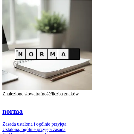
Znalezione słowa
trafność/liczba znaków
norma
Zasada
ustalona
i
ogólnie
przyjęta
Ustalona
,
ogólnie
przyjęta
zasada