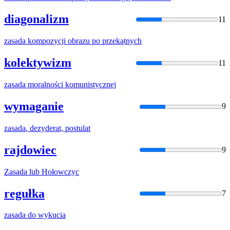
diagonalizm
11
zasada
kompozycji obrazu po przekątnych
kolektywizm
11
zasada
moralności komunistycznej
wymaganie
9
zasada
, dezyderat, postulat
rajdowiec
9
Zasada
lub Hołowczyc
regułka
7
zasada
do wykucia