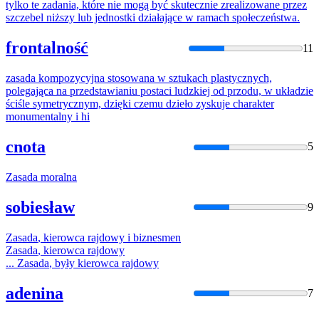
tylko te zadania, które nie mogą być skutecznie zrealizowane przez
szczebel niższy lub jednostki działające w ramach społeczeństwa.
frontalność
11
zasada
kompozycyjna stosowana w sztukach plastycznych,
polegająca na przedstawianiu postaci ludzkiej od przodu, w układzie
ściśle symetrycznym, dzięki czemu dzieło zyskuje charakter
monumentalny i hi
cnota
5
Zasada
moralna
sobiesław
9
Zasada
, kierowca rajdowy i biznesmen
Zasada
, kierowca rajdowy
...
Zasada
, były kierowca rajdowy
adenina
7