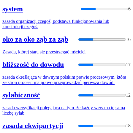
system
6
zasada
organizacji czegoś, podstawa funkcjonowania lub
konstrukcji czegoś.
oko za oko ząb za ząb
16
Zasada
, której stara się przestrzegać mściciel
bliższość do dowodu
17
zasada
określająca w dawnym polskim prawie procesowym, która
ze stron procesu ma prawo przeprowadzić pierwsza dowód.
sylabiczność
12
zasada
wersyfikacji polegająca na tym, że każdy wers ma tę samą
liczbę sylab.
zasada ekwipartycji
18