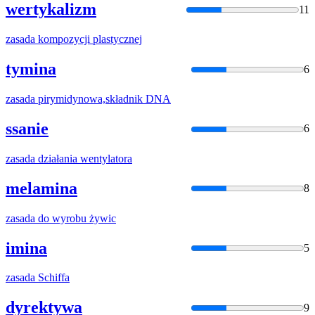
wertykalizm
11
zasada
kompozycji plastycznej
tymina
6
zasada
pirymidynowa,składnik DNA
ssanie
6
zasada
działania wentylatora
melamina
8
zasada
do wyrobu żywic
imina
5
zasada
Schiffa
dyrektywa
9