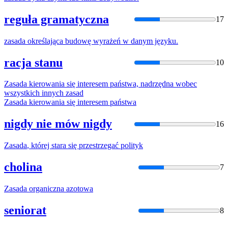
reguła gramatyczna
17
zasada
określająca budowę wyrażeń w danym języku.
racja stanu
10
Zasada
kierowania się interesem państwa, nadrzędna wobec
wszystkich innych
zasad
Zasada
kierowania się interesem państwa
nigdy nie mów nigdy
16
Zasada
, której stara się przestrzegać polityk
cholina
7
Zasada
organiczna azotowa
seniorat
8