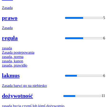
Zasada
prawo
5
Zasada
reguła
6
zasada
Zasada
postępowania
zasada
, norma
zasada
, kanon
zasada
, prawidło
lakmus
6
Zasada
barwi go na niebiesko
dożywotność
11
zasada
bycia czymś lub kimś dożywotnio.