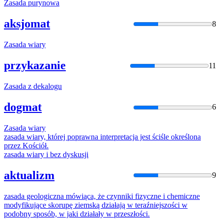
Zasada
purynowa
aksjomat
8
Zasada
wiary
przykazanie
11
Zasada
z dekalogu
dogmat
6
Zasada
wiary
zasada
wiary, której poprawna interpretacja jest ściśle określona
przez Kościół.
zasada
wiary i bez dyskusji
aktualizm
9
zasada
geologiczna mówiąca, że czynniki fizyczne i chemiczne
modyfikujące skorupę ziemską działają w teraźniejszości w
podobny sposób, w jaki działały w przeszłości.