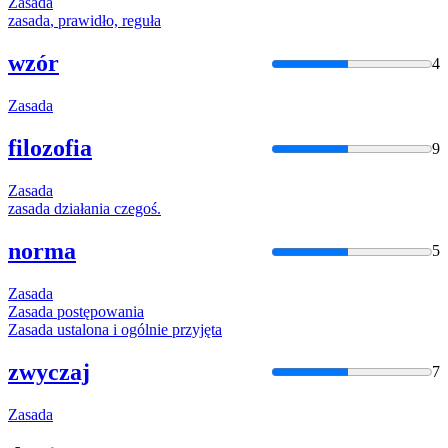
Zasada
zasada
, prawidło, reguła
wzór
4
Zasada
filozofia
9
Zasada
zasada
działania czegoś.
norma
5
Zasada
Zasada
postępowania
Zasada
ustalona i ogólnie przyjęta
zwyczaj
7
Zasada