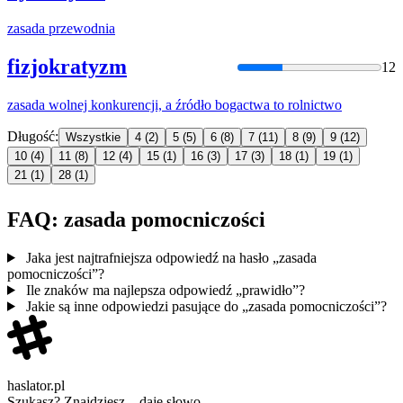
zasada
przewodnia
fizjokratyzm
12
zasada
wolnej konkurencji, a źródło bogactwa to rolnictwo
Długość:
Wszystkie
4
(2)
5
(5)
6
(8)
7
(11)
8
(9)
9
(12)
10
(4)
11
(8)
12
(4)
15
(1)
16
(3)
17
(3)
18
(1)
19
(1)
21
(1)
28
(1)
FAQ: zasada pomocniczości
Jaka jest najtrafniejsza odpowiedź na hasło „zasada
pomocniczości”?
Ile znaków ma najlepsza odpowiedź „prawidło”?
Jakie są inne odpowiedzi pasujące do „zasada pomocniczości”?
haslator.pl
Szukasz? Znajdziesz – daję słowo