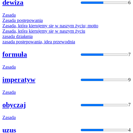
dewiza
6
Zasada
Zasada
postępowania
Zasada
, którą kierujemy się w naszym życiu; motto
Zasada
, którą kierujemy się w naszym życiu
zasada
działania
zasada
postępowania, idea przewodnia
formuła
7
Zasada
imperatyw
9
Zasada
obyczaj
7
Zasada
uzus
4