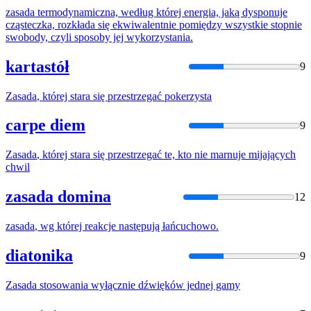
zasada
termodynamiczna, według której energia, jaką dysponuje
cząsteczka, rozkłada się ekwiwalentnie pomiędzy wszystkie stopnie
swobody, czyli sposoby jej wykorzystania.
kartastół
9
Zasada
, której stara się przestrzegać pokerzysta
carpe diem
9
Zasada
, której stara się przestrzegać te, kto nie marnuje mijających
chwil
zasada domina
12
zasada
, wg której reakcje następują łańcuchowo.
diatonika
9
Zasada
stosowania wyłącznie dźwięków jednej gamy