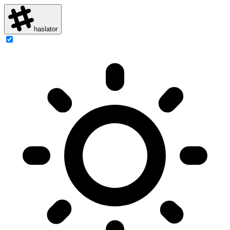
haslator