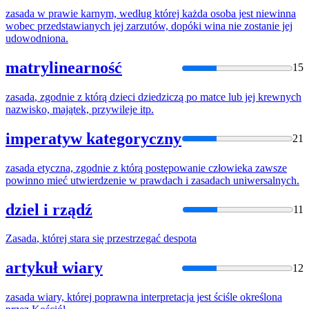
zasada
w prawie karnym, według której każda osoba jest niewinna
wobec przedstawianych jej zarzutów, dopóki wina nie zostanie jej
udowodniona.
matrylinearność
15
zasada
, zgodnie z którą dzieci dziedziczą po matce lub jej krewnych
nazwisko, majątek, przywileje itp.
imperatyw kategoryczny
21
zasada
etyczna, zgodnie z którą postępowanie człowieka zawsze
powinno mieć utwierdzenie w prawdach i zasadach uniwersalnych.
dziel i rządź
11
Zasada
, której stara się przestrzegać despota
artykuł wiary
12
zasada
wiary, której poprawna interpretacja jest ściśle określona