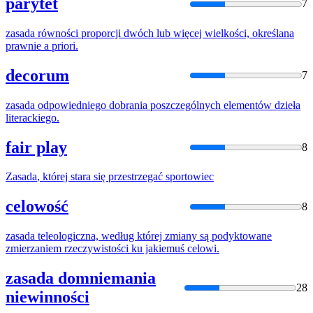
parytet
7
zasada
równości proporcji dwóch lub więcej wielkości, określana
prawnie a priori.
decorum
7
zasada
odpowiedniego dobrania poszczególnych elementów dzieła
literackiego.
fair play
8
Zasada
, której stara się przestrzegać sportowiec
celowość
8
zasada
teleologiczna, według której zmiany są podyktowane
zmierzaniem rzeczywistości ku jakiemuś celowi.
zasada domniemania
28
niewinności