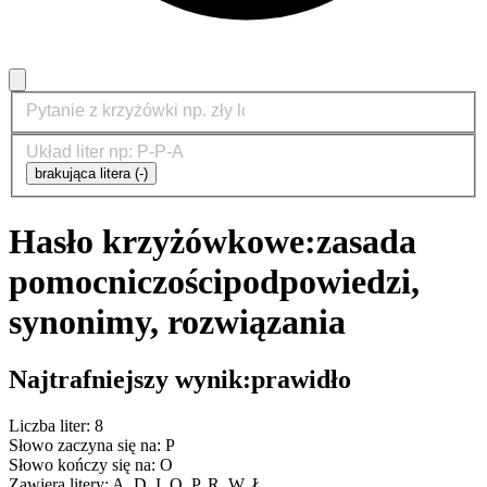
brakująca litera (-)
Hasło krzyżówkowe:
zasada
pomocniczości
podpowiedzi,
synonimy, rozwiązania
Najtrafniejszy wynik:
prawidło
Liczba liter: 8
Słowo zaczyna się na: P
Słowo kończy się na: O
Zawiera litery: A, D, I, O, P, R, W, Ł