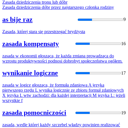
Zasada
dziedziczenia tronu lub dóbr
Zasada
dziedziczenia dóbr przez najstarszego członka rodziny
as bije raz
9
Zasada
, której stara się przestrzegać brydżysta
zasada kompensaty
16
zasada
w ekonomii głosząca, że każda zmiana prowadząca do
wzrostu produktywności podnosi dobrobyt społeczeństwa ogółem.
wynikanie logiczne
17
zasada
w logice głosząca, że formuła zdaniowa A języka
pierwszego rzędu L wynika logicznie ze zbioru formuł zdaniowych
X języka L wtw zachodzi: dla każdej interpretacji M języka L: jeżeli
wszystkie f
zasada pomocniczości
19
zasada
, wedle której każdy szczebel władzy powinien realizować