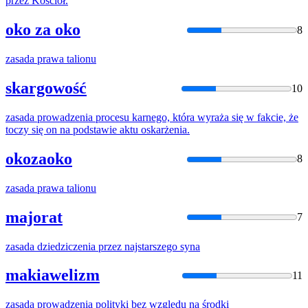
przez Kościół.
oko za oko
8
zasada
prawa talionu
skargowość
10
zasada
prowadzenia procesu karnego, która wyraża się w fakcie, że
toczy się on na podstawie aktu oskarżenia.
okozaoko
8
zasada
prawa talionu
majorat
7
zasada
dziedziczenia przez najstarszego syna
makiawelizm
11
zasada
prowadzenia polityki bez względu na środki