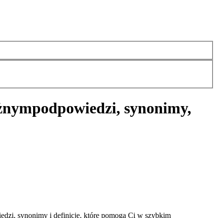
eżnym
podpowiedzi, synonimy,
dzi, synonimy i definicje, które pomogą Ci w szybkim