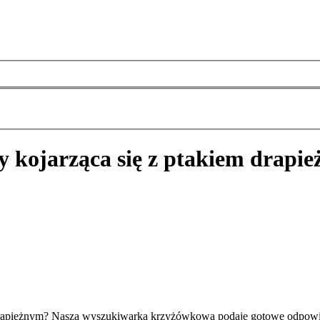
zy kojarząca się z ptakiem drapi
m drapieżnym? Nasza wyszukiwarka krzyżówkowa podaje gotowe odpowie