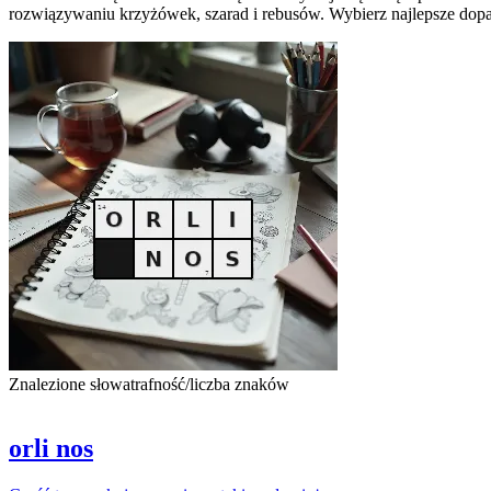
rozwiązywaniu krzyżówek, szarad i rebusów. Wybierz najlepsze dopa
Znalezione słowa
trafność/liczba znaków
orli nos