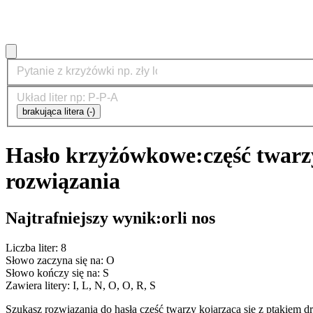
brakująca litera (-)
Hasło krzyżówkowe:
część twar
rozwiązania
Najtrafniejszy wynik:
orli nos
Liczba liter: 8
Słowo zaczyna się na: O
Słowo kończy się na: S
Zawiera litery: I, L, N, O, O, R, S
Szukasz rozwiązania do hasła część twarzy kojarząca się z ptakie