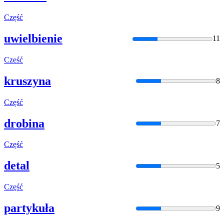
Część
uwielbienie
11
Cześć
kruszyna
8
Część
drobina
7
Część
detal
5
Część
partykuła
9