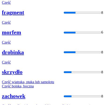
Część
fragment
8
Część
morfem
6
Część
drobinka
8
Część
skrzydło
8
Część
wiatraka, ptaka lub samolotu
Część
boiska, boczna
zachowek
8