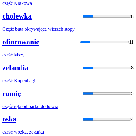
część
Krakowa
cholewka
8
Część
buta okrywająca wierzch stopy
ofiarowanie
11
część
Mszy
zelandia
8
część
Kopenhagi
ramię
5
część
ręki od barku do łokcia
ośka
4
część
wózka, zegarka