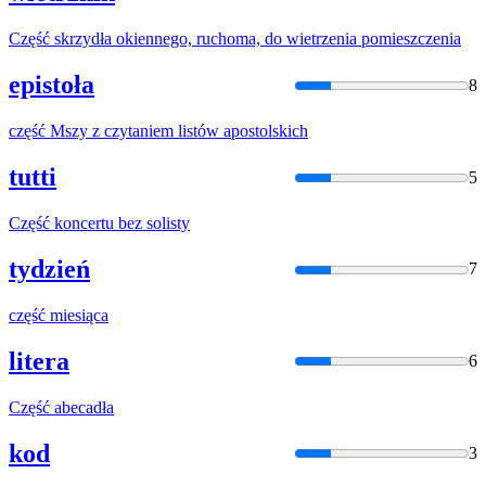
Część
skrzydła okiennego, ruchoma, do wietrzenia pomieszczenia
epistoła
8
część
Mszy z czytaniem listów apostolskich
tutti
5
Część
koncertu bez solisty
tydzień
7
część
miesiąca
litera
6
Część
abecadła
kod
3