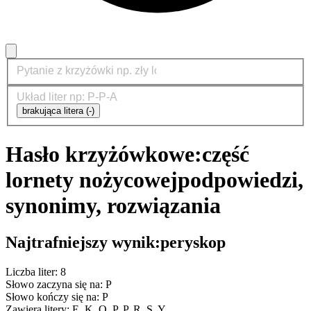
brakująca litera (-)
Hasło krzyżówkowe:
część
lornety nożycowej
podpowiedzi,
synonimy, rozwiązania
Najtrafniejszy wynik:
peryskop
Liczba liter: 8
Słowo zaczyna się na: P
Słowo kończy się na: P
Zawiera litery: E, K, O, P, P, R, S, Y