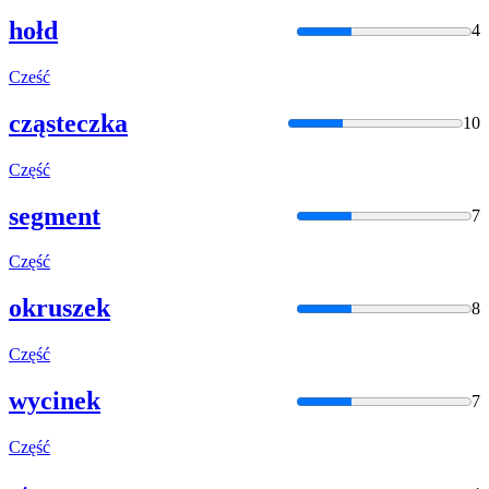
hołd
4
Cześć
cząsteczka
10
Część
segment
7
Część
okruszek
8
Część
wycinek
7
Część