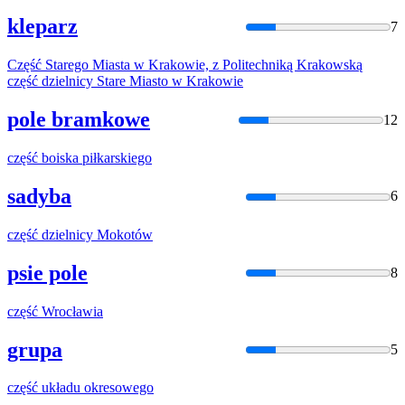
kleparz
7
Część
Starego Miasta w Krakowie, z Politechniką Krakowską
część
dzielnicy Stare Miasto w Krakowie
pole bramkowe
12
część
boiska piłkarskiego
sadyba
6
część
dzielnicy Mokotów
psie pole
8
część
Wrocławia
grupa
5
część
układu okresowego