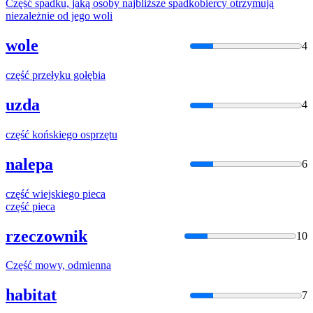
Część
spadku, jaką osoby najbliższe spadkobiercy otrzymują
niezależnie od jego woli
wole
4
część
przełyku gołębia
uzda
4
część
końskiego osprzętu
nalepa
6
część
wiejskiego pieca
część
pieca
rzeczownik
10
Część
mowy, odmienna
habitat
7