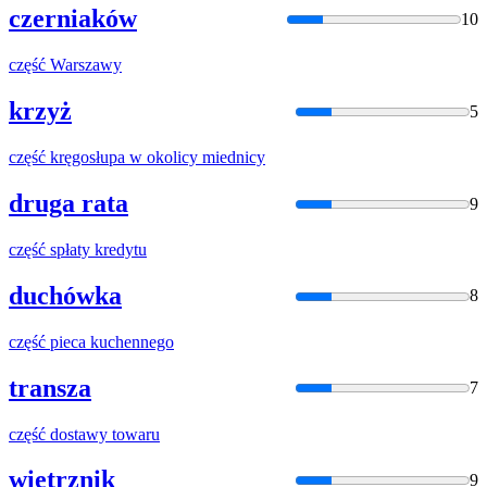
czerniaków
10
część
Warszawy
krzyż
5
część
kręgosłupa w okolicy miednicy
druga rata
9
część
spłaty kredytu
duchówka
8
część
pieca kuchennego
transza
7
część
dostawy towaru
wietrznik
9