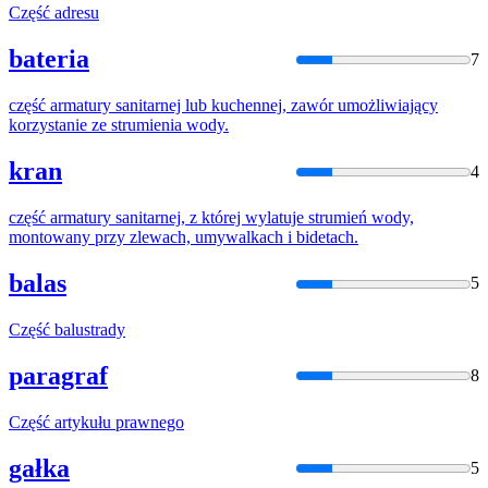
Część
adresu
bateria
7
część
armatury sanitarnej lub kuchennej, zawór umożliwiający
korzystanie ze strumienia wody.
kran
4
część
armatury sanitarnej, z której wylatuje strumień wody,
montowany przy zlewach, umywalkach i bidetach.
balas
5
Część
balustrady
paragraf
8
Część
artykułu prawnego
gałka
5