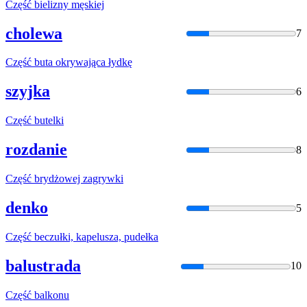
Część
bielizny męskiej
cholewa
7
Część
buta okrywająca łydkę
szyjka
6
Część
butelki
rozdanie
8
Część
brydżowej zagrywki
denko
5
Część
beczułki, kapelusza, pudełka
balustrada
10
Część
balkonu