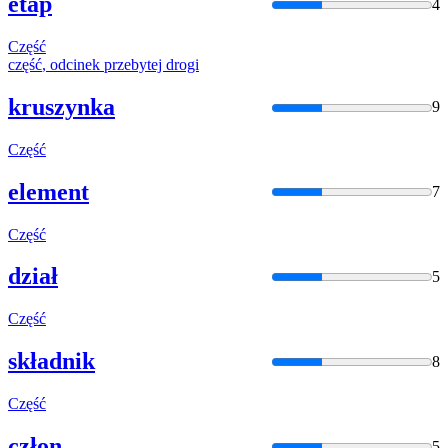
etap
4
Część
część
, odcinek przebytej drogi
kruszynka
9
Część
element
7
Część
dział
5
Część
składnik
8
Część
człon
5