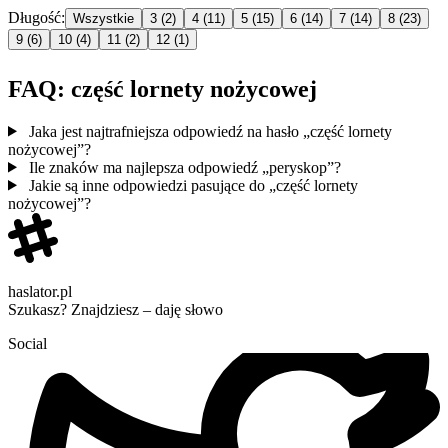
Długość:
Wszystkie
3
(2)
4
(11)
5
(15)
6
(14)
7
(14)
8
(23)
9
(6)
10
(4)
11
(2)
12
(1)
FAQ: część lornety nożycowej
Jaka jest najtrafniejsza odpowiedź na hasło „część lornety
nożycowej”?
Ile znaków ma najlepsza odpowiedź „peryskop”?
Jakie są inne odpowiedzi pasujące do „część lornety
nożycowej”?
haslator.pl
Szukasz? Znajdziesz – daję słowo
Social