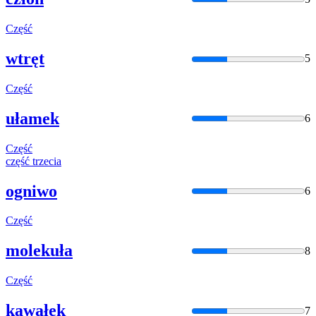
Część
wtręt
5
Część
ułamek
6
Część
część
trzecia
ogniwo
6
Część
molekuła
8
Część
kawałek
7