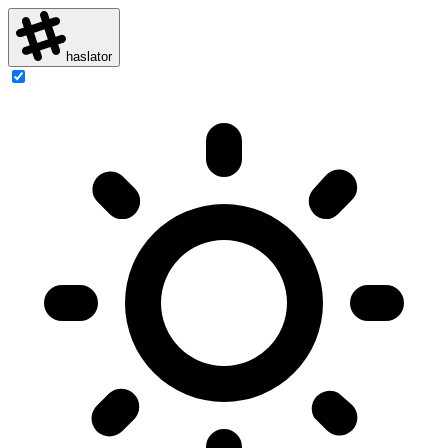
haslator