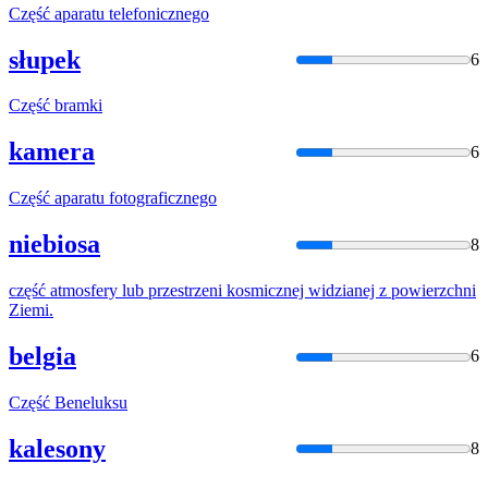
Część
aparatu telefonicznego
słupek
6
Część
bramki
kamera
6
Część
aparatu fotograficznego
niebiosa
8
część
atmosfery lub przestrzeni kosmicznej widzianej z powierzchni
Ziemi.
belgia
6
Część
Beneluksu
kalesony
8