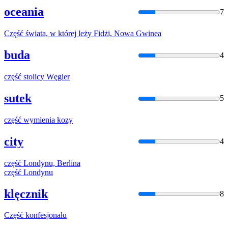
oceania
7
Część
świata, w której leży Fidżi, Nowa Gwinea
buda
4
część
stolicy Węgier
sutek
5
część
wymienia kozy
city
4
część
Londynu, Berlina
część
Londynu
klęcznik
8
Część
konfesjonału