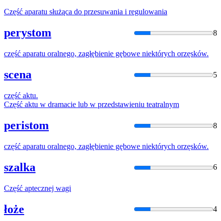
Część
aparatu służąca do przesuwania i regulowania
perystom
8
część
aparatu oralnego, zagłębienie gębowe niektórych orzęsków.
scena
5
część
aktu.
Część
aktu w dramacie lub w przedstawieniu teatralnym
peristom
8
część
aparatu oralnego, zagłębienie gębowe niektórych orzęsków.
szalka
6
Część
aptecznej wagi
łoże
4