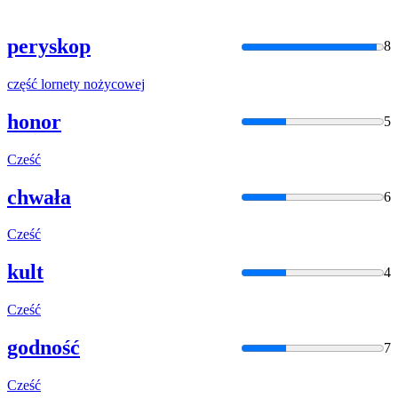
peryskop
8
część
lornety
nożycowej
honor
5
Cześć
chwała
6
Cześć
kult
4
Cześć
godność
7
Cześć