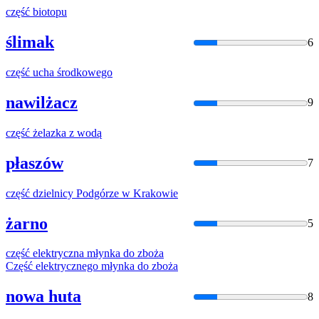
część
biotopu
ślimak
6
część
ucha środkowego
nawilżacz
9
część
żelazka z wodą
płaszów
7
część
dzielnicy Podgórze w Krakowie
żarno
5
część
elektryczna młynka do zboża
Część
elektrycznego młynka do zboża
nowa huta
8