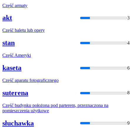
Część
armaty
akt
3
Część
baletu lub opery
stan
4
Część
Ameryki
kaseta
6
Część
aparatu fotograficznego
suterena
8
Część
budynku położona pod parterem, przeznaczona na
pomieszczenia użytkowe
słuchawka
9