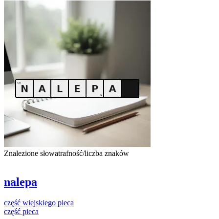
Znalezione słowa
trafność/liczba znaków
nalepa
część
wiejskiego
pieca
część
pieca