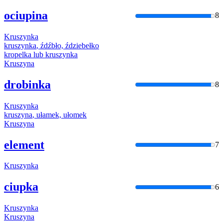
ociupina
8
Kruszynka
kruszynka
, źdźbło, ździebełko
kropelka lub
kruszynka
Kruszyna
drobinka
8
Kruszynka
kruszyna
, ułamek, ułomek
Kruszyna
element
7
Kruszynka
ciupka
6
Kruszynka
Kruszyna