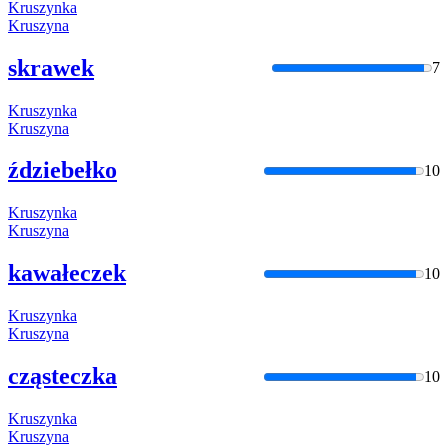
Kruszynka
Kruszyna
skrawek
7
Kruszynka
Kruszyna
ździebełko
10
Kruszynka
Kruszyna
kawałeczek
10
Kruszynka
Kruszyna
cząsteczka
10
Kruszynka
Kruszyna