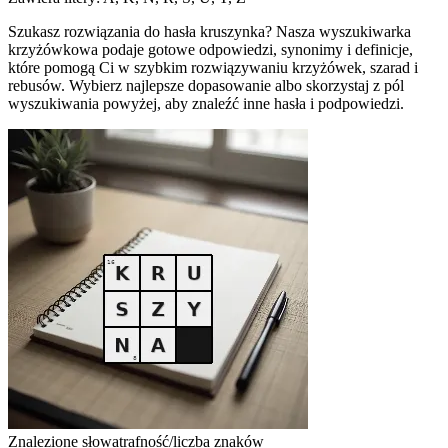
Szukasz rozwiązania do hasła kruszynka? Nasza wyszukiwarka
krzyżówkowa podaje gotowe odpowiedzi, synonimy i definicje,
które pomogą Ci w szybkim rozwiązywaniu krzyżówek, szarad i
rebusów. Wybierz najlepsze dopasowanie albo skorzystaj z pól
wyszukiwania powyżej, aby znaleźć inne hasła i podpowiedzi.
Znalezione słowa
trafność/liczba znaków