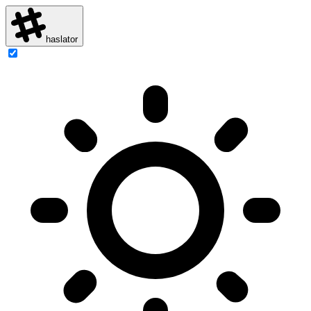
haslator