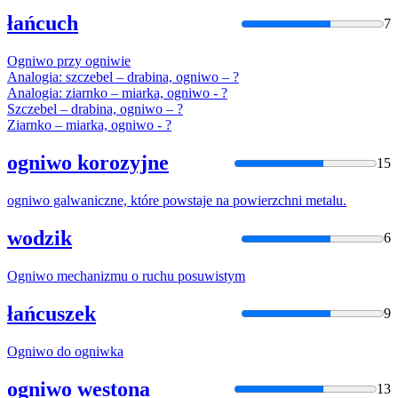
łańcuch
7
Ogniwo
przy
ogniw
ie
Analogia: szczebel – drabina,
ogniwo
– ?
Analogia: ziarnko – miarka,
ogniwo
- ?
Szczebel – drabina,
ogniwo
– ?
Ziarnko – miarka,
ogniwo
- ?
ogniwo korozyjne
15
ogniwo
galwaniczne, które powstaje na powierzchni metalu.
wodzik
6
Ogniwo
mechanizmu o ruchu posuwistym
łańcuszek
9
Ogniwo
do
ogniw
ka
ogniwo westona
13