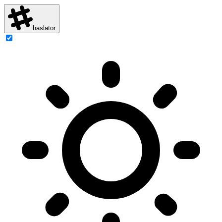
haslator