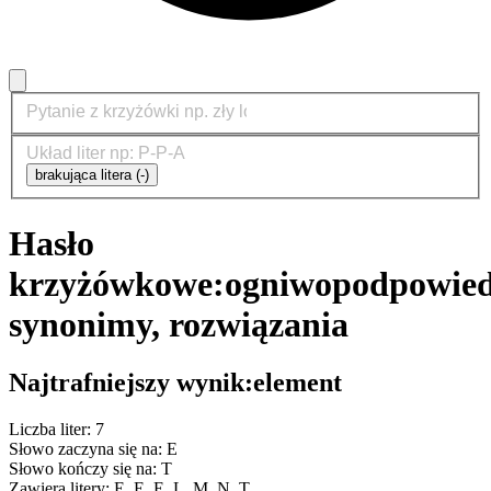
brakująca litera (-)
Hasło
krzyżówkowe:
ogniwo
podpowied
synonimy, rozwiązania
Najtrafniejszy wynik:
element
Liczba liter: 7
Słowo zaczyna się na: E
Słowo kończy się na: T
Zawiera litery: E, E, E, L, M, N, T