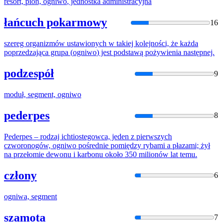
resort, pion,
ogniwo
, jednostka administracyjna
łańcuch pokarmowy
16
szereg organizmów ustawionych w takiej kolejności, że każda
poprzedzająca grupa (
ogniwo
) jest podstawą pożywienia następnej.
podzespół
9
moduł, segment,
ogniwo
pederpes
8
Pederpes – rodzaj ichtiostegowca, jeden z pierwszych
czworonogów,
ogniwo
pośrednie pomiędzy rybami a płazami; żył
na przełomie dewonu i karbonu około 350 milionów lat temu.
człony
6
ogniw
a, segment
szamota
7