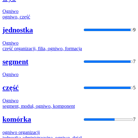
Ogniwo
ogniwo
, część
jednostka
9
Ogniwo
część organizacji, filia,
ogniwo
, formacja
segment
7
Ogniwo
część
5
Ogniwo
segment, moduł,
ogniwo
, komponent
komórka
7
ogniwo
organizacji
jednostka administracyjna,
ogniwo
, dział