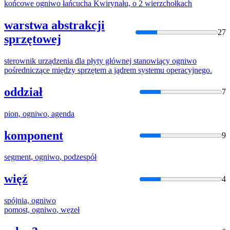
końcowe
ogniwo
łańcucha Kwirynału, o 2 wierzchołkach
warstwa abstrakcji
27
sprzętowej
sterownik urządzenia dla płyty głównej stanowiący
ogniwo
pośredniczące między sprzętem a jądrem systemu operacyjnego.
oddział
7
pion,
ogniwo
, agenda
komponent
9
segment,
ogniwo
, podzespół
więź
4
spójnia,
ogniwo
pomost,
ogniwo
, węzeł