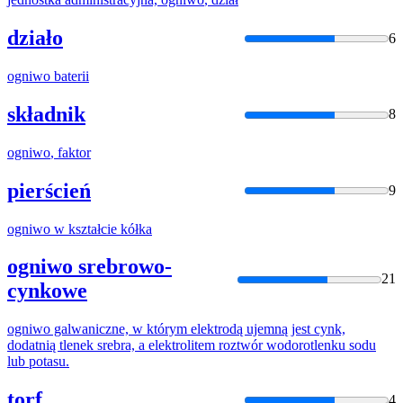
działo
6
ogniwo
baterii
składnik
8
ogniwo
, faktor
pierścień
9
ogniwo
w kształcie kółka
ogniwo srebrowo-
21
cynkowe
ogniwo
galwaniczne, w którym elektrodą ujemną jest cynk,
dodatnią tlenek srebra, a elektrolitem roztwór wodorotlenku sodu
lub potasu.
torf
4