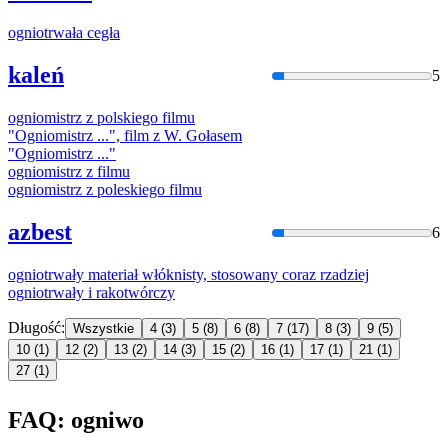
ogniot
rwała cegła
kaleń
5
ogniom
istrz z polskiego filmu
"
Ogniom
istrz ...", film z W. Gołasem
"
Ogniom
istrz ..."
ogniom
istrz z filmu
ogniom
istrz z poleskiego filmu
azbest
6
ogniot
rwały materiał włóknisty, stosowany coraz rzadziej
ogniot
rwały i rakotwórczy
Długość:
Wszystkie
4
(3)
5
(8)
6
(8)
7
(17)
8
(3)
9
(5)
10
(1)
12
(2)
13
(2)
14
(3)
15
(2)
16
(1)
17
(1)
21
(1)
27
(1)
FAQ: ogniwo