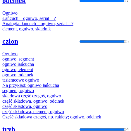
odcinek
7
Ogniwo
Łańcuch –
ogniwo
, serial – ?
Analogia: łańcuch –
ogniwo
, serial – ?
element,
ogniwo
, składnik
człon
5
Ogniwo
ogniwo
, segment
ogniwo
łańcucha
ogniwo
, element
ogniwo
, odcinek
tasiemcowe
ogniwo
Na przykład:
ogniwo
łańcucha
segment,
ogniwo
składowa część czegoś,
ogniwo
część składowa,
ogniwo
, odcinek
część składowa,
ogniwo
część składowa, element,
ogniwo
Część składowa czegoś, np. rakiety;
ogniwo
, odcinek
tryb
4