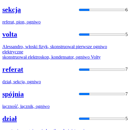
sekcja
6
referat, pion,
ogniwo
volta
5
Alessandro, włoski fizyk, skonstruował pierwsze
ogniwo
elektryczne
skonstruował elektroskop, kondensator,
ogniwo
Volty
referat
7
dział, sekcja,
ogniwo
spójnia
7
łączność, łącznik,
ogniwo
dział
5