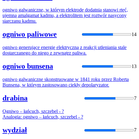
ogniwo
galwaniczne, w którym elektrodę dodatnią stanowi rtęć,
ujemną amalgamat kadmu, a elektrolitem jest roztwór nasycony
siarczanu kadmu.
ogniwo paliwowe
14
ogniwo
generujące energię elektryczną z reakcji utleniania stale
dostarczanego do niego z zewnątrz paliwa.
ogniwo bunsena
13
ogniwo
galwaniczne skonstruowane w 1841 roku przez Roberta
Bunsena, w którym zastosowano ciekły depolaryzator.
drabina
7
Ogniwo
– łańcuch, szczebel - ?
Analogia:
ogniwo
– łańcuch, szczebel - ?
wydział
7