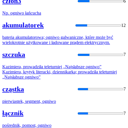
człon3
6
Np.
ogniwo
łańcucha
akumulatorek
12
bateria akumulatorowa;
ogniwo
galwaniczne, które może być
wielokrotnie użytkowane i ładowane prądem elektrycznym.
szczuka
7
Kazimiera, prowadziła teleturniej „Najsłabsze
ogniwo
”
Kazimiera, krytyk literacki, dziennikarka; prowadziła teleturniej
„Najsłabsze
ogniwo
”
cząstka
7
pierwiastek, segment,
ogniwo
łącznik
7
pośrednik, pomost,
ogniwo