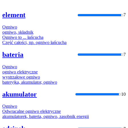
element
7
Ogniwo
ogniwo
, składnik
Ogniwo
to ... łańcucha
Część całości, np.
ogniwo
łańcucha
bateria
7
Ogniwo
ogniwo
elektryczne
wystrzałowe
ogniwo
bateryjka, akumulator,
ogniwo
akumulator
10
Ogniwo
Odwracalne
ogniwo
elektryczne
akumulatorek, bateria,
ogniwo
, zasobnik energii