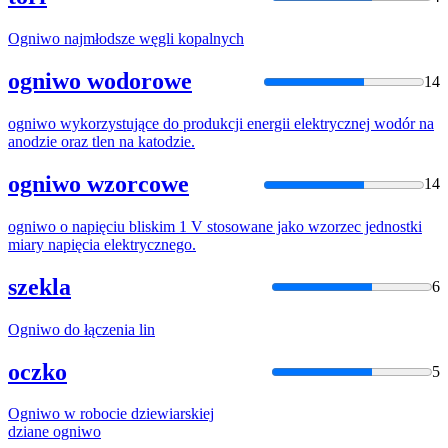
Ogniwo
najmłodsze węgli kopalnych
ogniwo wodorowe
14
ogniwo
wykorzystujące do produkcji energii elektrycznej wodór na
anodzie oraz tlen na katodzie.
ogniwo wzorcowe
14
ogniwo
o napięciu bliskim 1 V stosowane jako wzorzec jednostki
miary napięcia elektrycznego.
szekla
6
Ogniwo
do łączenia lin
oczko
5
Ogniwo
w robocie dziewiarskiej
dziane
ogniwo