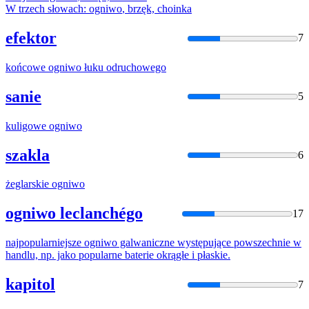
W trzech słowach:
ogniwo
, brzęk, choinka
efektor
7
końcowe
ogniwo
łuku odruchowego
sanie
5
kuligowe
ogniwo
szakla
6
żeglarskie
ogniwo
ogniwo leclanchégo
17
najpopularniejsze
ogniwo
galwaniczne występujące powszechnie w
handlu, np. jako popularne baterie okrągłe i płaskie.
kapitol
7