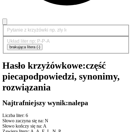
brakująca litera (-)
Hasło krzyżówkowe:
część
pieca
podpowiedzi, synonimy,
rozwiązania
Najtrafniejszy wynik:
nalepa
Liczba liter: 6
Słowo zaczyna się na: N
Słowo kończy się na: A
Zawiera litery: A, A, E, L, N, P