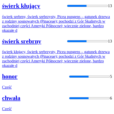
świerk kłujący
13
świerk srebrny, świerk srebrzysty,
Picea
pungens – gatunek drzewa
z rodziny sosnowatych (Pinaceae); pochodzi z Gór Skalistych w
zachodniej
części
Ameryki Północnej; wiecznie zielone, bardzo
okazałe d
świerk srebrny
13
świerk kłujący, świerk srebrzysty,
Picea
pungens – gatunek drzewa
z rodziny sosnowatych (Pinaceae); pochodzi z Gór Skalistych w
zachodniej
części
Ameryki Północnej; wiecznie zielone, bardzo
okazałe d
honor
5
Cześć
chwała
6
Cześć