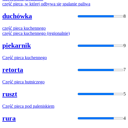
część
pieca
, w której odbywa się spalanie paliwa
duchówka
8
część
pieca
kuchennego
część
pieca
kuchennego (regionalnie)
piekarnik
9
Część
pieca
kuchennego
retorta
7
Część
pieca
hutniczego
ruszt
5
Część
pieca
pod paleniskiem
rura
4