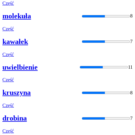
Część
molekuła
8
Część
kawałek
7
Część
uwielbienie
11
Cześć
kruszyna
8
Część
drobina
7
Część