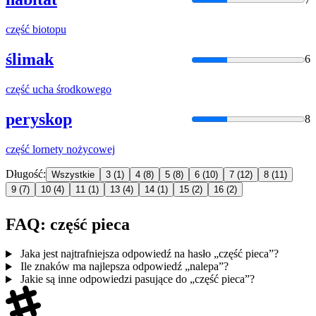
część
biotopu
ślimak
6
część
ucha środkowego
peryskop
8
część
lornety nożycowej
Długość:
Wszystkie
3
(1)
4
(8)
5
(8)
6
(10)
7
(12)
8
(11)
9
(7)
10
(4)
11
(1)
13
(4)
14
(1)
15
(2)
16
(2)
FAQ: część pieca
Jaka jest najtrafniejsza odpowiedź na hasło „część pieca”?
Ile znaków ma najlepsza odpowiedź „nalepa”?
Jakie są inne odpowiedzi pasujące do „część pieca”?