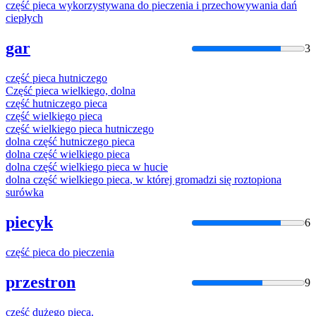
część
pieca
wykorzystywana do
piec
zenia i przechowywania dań
ciepłych
gar
3
część
pieca
hutniczego
Część
pieca
wielkiego, dolna
część
hutniczego
pieca
część
wielkiego
pieca
część
wielkiego
pieca
hutniczego
dolna
część
hutniczego
pieca
dolna
część
wielkiego
pieca
dolna
część
wielkiego
pieca
w hucie
dolna
część
wielkiego
pieca
, w której gromadzi się roztopiona
surówka
piecyk
6
część
pieca
do
piec
zenia
przestron
9
część
dużego
pieca
.