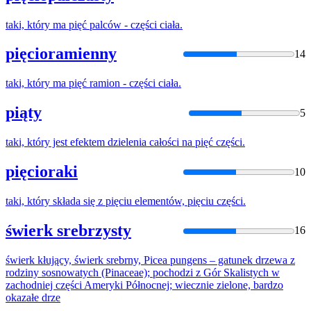
taki, który ma
pięć
palców -
części
ciała.
pięcioramienny
14
taki, który ma
pięć
ramion -
części
ciała.
piąty
5
taki, który jest efektem dzielenia całości na
pięć
części
.
pięcioraki
10
taki, który składa się z
pięc
iu elementów,
pięc
iu
części
.
świerk srebrzysty
16
świerk kłujący, świerk srebrny,
Picea
pungens – gatunek drzewa z
rodziny sosnowatych (Pinaceae); pochodzi z Gór Skalistych w
zachodniej
części
Ameryki Północnej; wiecznie zielone, bardzo
okazałe drze