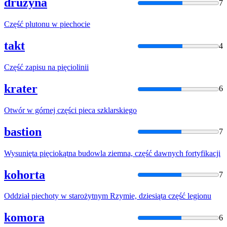
drużyna
7
Część
plutonu w
piec
hocie
takt
4
Część
zapisu na
pięc
iolinii
krater
6
Otwór w górnej
części
pieca
szklarskiego
bastion
7
Wysunięta
pięc
iokątna budowla ziemna,
część
dawnych fortyfikacji
kohorta
7
Oddział
piec
hoty w starożytnym Rzymie, dziesiąta
część
legionu
komora
6