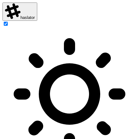
haslator