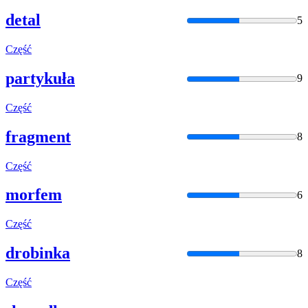
detal
5
Część
partykuła
9
Część
fragment
8
Część
morfem
6
Część
drobinka
8
Część