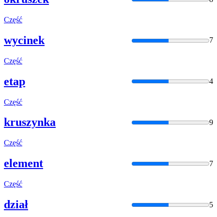
Część
wycinek
7
Część
etap
4
Część
kruszynka
9
Część
element
7
Część
dział
5