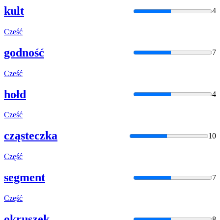
kult
4
Cześć
godność
7
Cześć
hołd
4
Cześć
cząsteczka
10
Część
segment
7
Część
okruszek
8