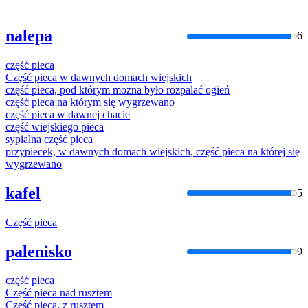
nalepa
6
część
pieca
Część
pieca
w dawnych domach wiejskich
część
pieca
, pod którym można było rozpalać ogień
część
pieca
na którym się wygrzewano
część
pieca
w dawnej chacie
część
wiejskiego
pieca
sypialna
część
pieca
przypiecek, w dawnych domach wiejskich,
część
pieca
na której się
wygrzewano
kafel
5
Część
pieca
palenisko
9
część
pieca
Część
pieca
nad rusztem
Część
pieca
, z rusztem