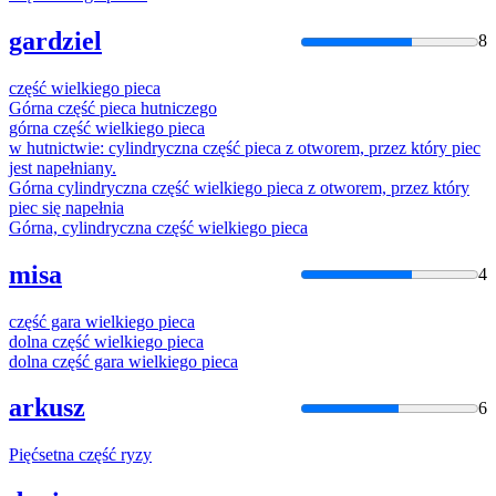
gardziel
8
część
wielkiego
pieca
Górna
część
pieca
hutniczego
górna
część
wielkiego
pieca
w hutnictwie: cylindryczna
część
pieca
z otworem, przez który
piec
jest napełniany.
Górna cylindryczna
część
wielkiego
pieca
z otworem, przez który
piec
się napełnia
Górna, cylindryczna
część
wielkiego
pieca
misa
4
część
gara wielkiego
pieca
dolna
część
wielkiego
pieca
dolna
część
gara wielkiego
pieca
arkusz
6
Pięć
setna
część
ryzy