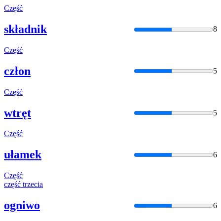
Część
składnik
8
Część
człon
5
Część
wtręt
5
Część
ułamek
6
Część
część
trzecia
ogniwo
6