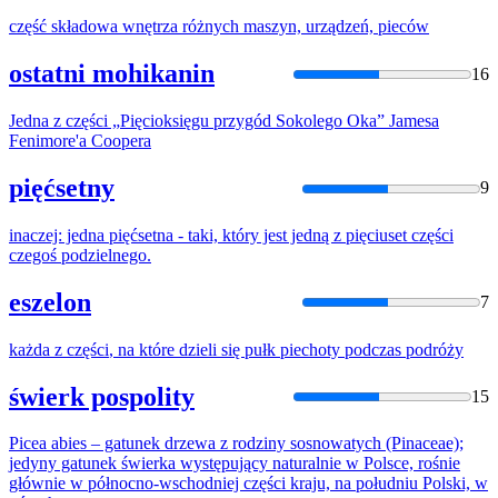
część
składowa wnętrza różnych maszyn, urządzeń,
piec
ów
ostatni mohikanin
16
Jedna z
części
„
Pięc
ioksięgu przygód Sokolego Oka” Jamesa
Fenimore'a Coopera
pięćsetny
9
inaczej: jedna
pięć
setna - taki, który jest jedną z
pięc
iuset
części
czegoś podzielnego.
eszelon
7
każda z
części
, na które dzieli się pułk
piec
hoty podczas podróży
świerk pospolity
15
Picea
abies – gatunek drzewa z rodziny sosnowatych (Pinaceae);
jedyny gatunek świerka występujący naturalnie w Polsce, rośnie
głównie w północno-wschodniej
części
kraju, na południu Polski, w