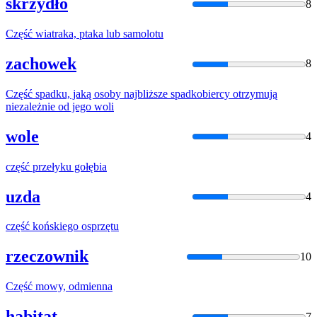
skrzydło
8
Część
wiatraka, ptaka lub samolotu
zachowek
8
Część
spadku, jaką osoby najbliższe spadkobiercy otrzymują
niezależnie od jego woli
wole
4
część
przełyku gołębia
uzda
4
część
końskiego osprzętu
rzeczownik
10
Część
mowy, odmienna
habitat
7