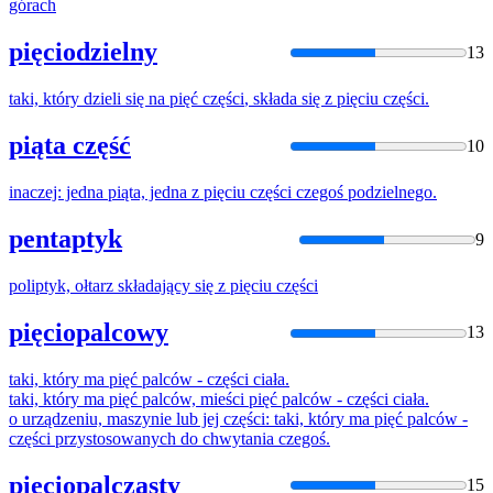
górach
pięciodzielny
13
taki, który dzieli się na
pięć
części
, składa się z
pięc
iu
części
.
piąta część
10
inaczej: jedna piąta, jedna z
pięc
iu
części
czegoś podzielnego.
pentaptyk
9
poliptyk, ołtarz składający się z
pięc
iu
części
pięciopalcowy
13
taki, który ma
pięć
palców -
części
ciała.
taki, który ma
pięć
palców, mieści
pięć
palców -
części
ciała.
o urządzeniu, maszynie lub jej
części
: taki, który ma
pięć
palców -
części
przystosowanych do chwytania czegoś.
pięciopalczasty
15