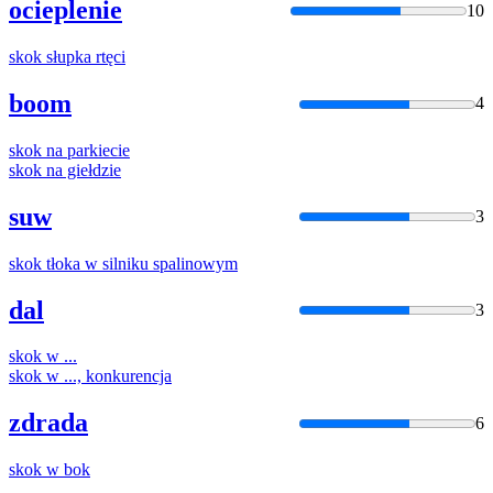
ocieplenie
10
skok
słupka rtęci
boom
4
skok
na parkiecie
skok
na giełdzie
suw
3
skok
tłoka w silniku spalinowym
dal
3
skok
w ...
skok
w ..., konkurencja
zdrada
6
skok
w bok