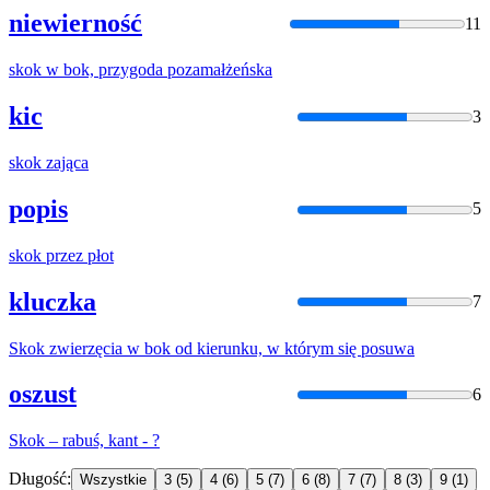
niewierność
11
skok
w bok, przygoda pozamałżeńska
kic
3
skok
zająca
popis
5
skok
przez płot
kluczka
7
Skok
zwierzęcia w bok od kierunku, w którym się posuwa
oszust
6
Skok
– rabuś, kant - ?
Długość:
Wszystkie
3
(5)
4
(6)
5
(7)
6
(8)
7
(7)
8
(3)
9
(1)