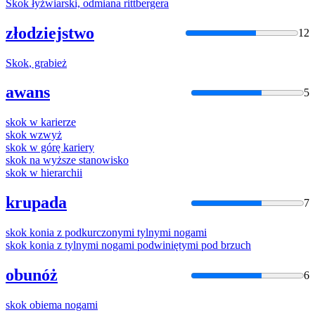
Skok
łyżwiarski, odmiana rittbergera
złodziejstwo
12
Skok
, grabież
awans
5
skok
w karierze
skok
wzwyż
skok
w górę kariery
skok
na wyższe stanowisko
skok
w hierarchii
krupada
7
skok
konia z podkurczonymi tylnymi nogami
skok
konia z tylnymi nogami podwiniętymi pod brzuch
obunóż
6
skok
obiema nogami