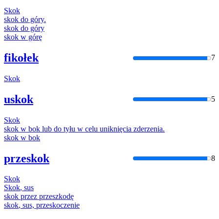
Skok
skok
do góry.
skok
do góry
skok
w górę
fikołek
7
Skok
uskok
5
Skok
skok
w bok lub do tyłu w celu uniknięcia zderzenia.
skok
w bok
przeskok
8
Skok
Skok
, sus
skok
przez przeszkodę
skok
, sus, przeskoczenie