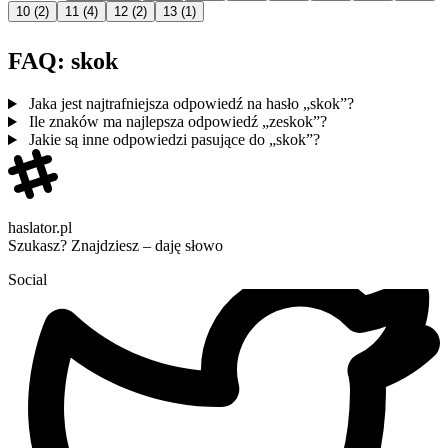
10
(2)
11
(4)
12
(2)
13
(1)
FAQ: skok
Jaka jest najtrafniejsza odpowiedź na hasło „skok”?
Ile znaków ma najlepsza odpowiedź „zeskok”?
Jakie są inne odpowiedzi pasujące do „skok”?
haslator.pl
Szukasz? Znajdziesz – daję słowo
Social