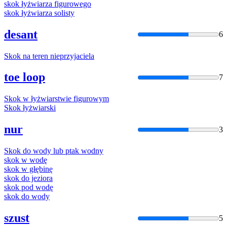
skok
łyżwiarza figurowego
skok
łyżwiarza solisty
desant
6
Skok
na teren nieprzyjaciela
toe loop
7
Skok
w łyżwiarstwie figurowym
Skok
łyżwiarski
nur
3
Skok
do wody lub ptak wodny
skok
w wodę
skok
w głębinę
skok
do jeziora
skok
pod wodę
skok
do wody
szust
5