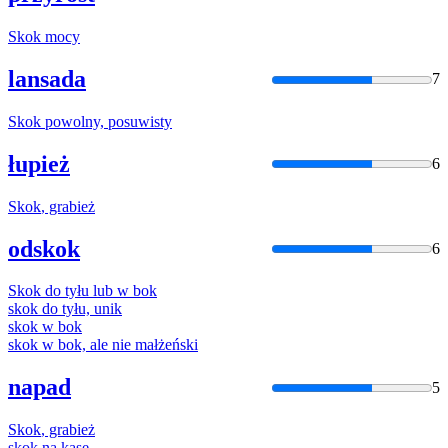
Skok
mocy
lansada
7
Skok
powolny, posuwisty
łupież
6
Skok
, grabież
odskok
6
Skok
do tyłu lub w bok
skok
do tyłu, unik
skok
w bok
skok
w bok, ale nie małżeński
napad
5
Skok
, grabież
skok
na kasę