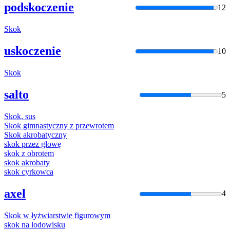
podskoczenie
12
Skok
uskoczenie
10
Skok
salto
5
Skok
, sus
Skok
gimnastyczny z przewrotem
Skok
akrobatyczny
skok
przez głowę
skok
z obrotem
skok
akrobaty
skok
cyrkowca
axel
4
Skok
w łyżwiarstwie figurowym
skok
na lodowisku