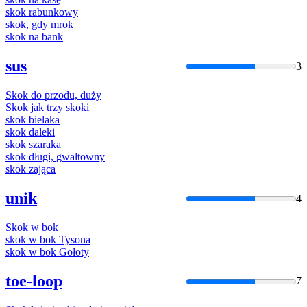
skok
rabunkowy
skok
, gdy mrok
skok
na bank
sus
3
Skok
do przodu, duży
Skok
jak trzy
skok
i
skok
bielaka
skok
daleki
skok
szaraka
skok
długi, gwałtowny
skok
zająca
unik
4
Skok
w bok
skok
w bok Tysona
skok
w bok Gołoty
toe-loop
7