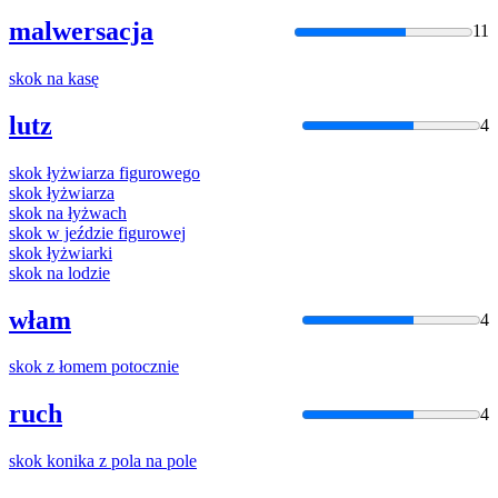
malwersacja
11
skok
na kasę
lutz
4
skok
łyżwiarza figurowego
skok
łyżwiarza
skok
na łyżwach
skok
w jeździe figurowej
skok
łyżwiarki
skok
na lodzie
włam
4
skok
z łomem potocznie
ruch
4
skok
konika z pola na pole