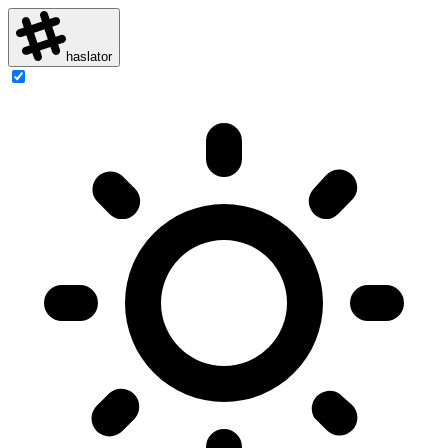
haslator