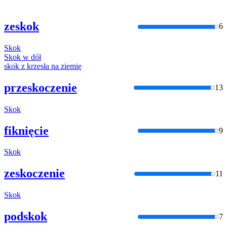
zeskok
6
Skok
Skok
w dół
skok
z krzesła na ziemię
przeskoczenie
13
Skok
fiknięcie
9
Skok
zeskoczenie
11
Skok
podskok
7