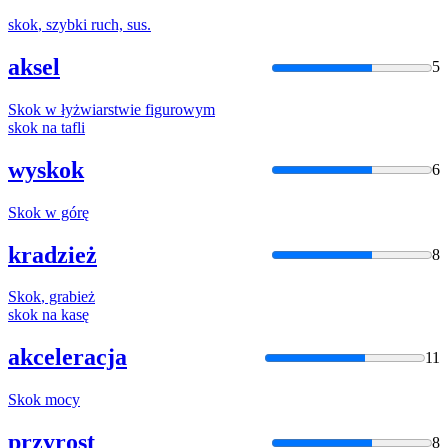
skok
, szybki ruch, sus.
aksel
5
Skok
w łyżwiarstwie figurowym
skok
na tafli
wyskok
6
Skok
w górę
kradzież
8
Skok
, grabież
skok
na kasę
akceleracja
11
Skok
mocy
przyrost
8