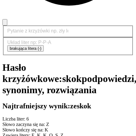
brakująca litera (-)
Hasło
krzyżówkowe:
skok
podpowiedzi
synonimy, rozwiązania
Najtrafniejszy wynik:
zeskok
Liczba liter: 6
Słowo zaczyna się na: Z
Słowo kończy się na: K
Zawiera litery: E, K, K, O, S, Z