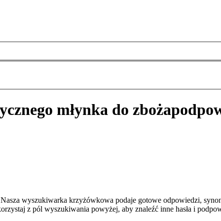
trycznego młynka do zboża
podpow
a? Nasza wyszukiwarka krzyżówkowa podaje gotowe odpowiedzi, synon
orzystaj z pól wyszukiwania powyżej, aby znaleźć inne hasła i podpow