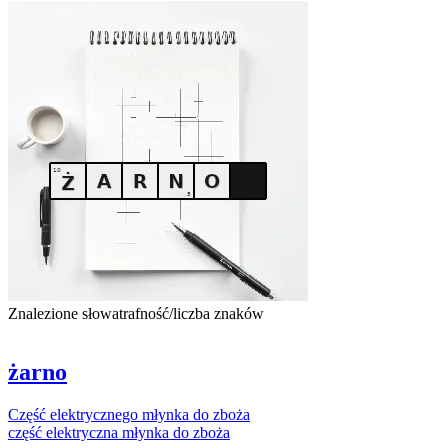
Znalezione słowa
trafność/liczba znaków
żarno
Część
elektrycznego
młynka
do
zboża
część
elektryczna
młynka
do
zboża