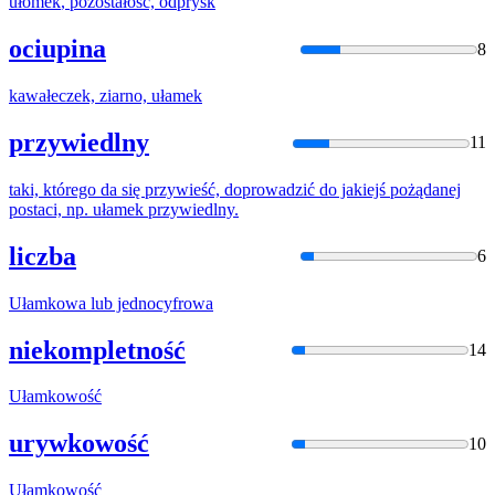
ułomek
, pozostałość, odprysk
ociupina
8
kawałeczek, ziarno,
ułamek
przywiedlny
11
taki, którego da się przywieść, doprowadzić do jakiejś pożądanej
postaci, np.
ułamek
przywiedlny.
liczba
6
Ułamko
wa lub jednocyfrowa
niekompletność
14
Ułamko
wość
urywkowość
10
Ułamko
wość