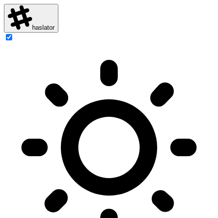
haslator