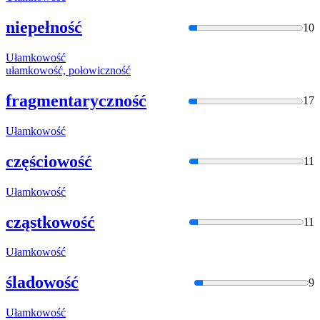
niepełność
10
Ułamko
wość
ułamko
wość, połowiczność
fragmentaryczność
17
Ułamko
wość
częściowość
11
Ułamko
wość
cząstkowość
11
Ułamko
wość
śladowość
9
Ułamko
wość