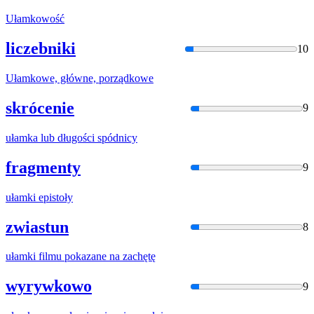
Ułamko
wość
liczebniki
10
Ułamko
we, główne, porządkowe
skrócenie
9
ułamka
lub długości spódnicy
fragmenty
9
ułamki
epistoły
zwiastun
8
ułamki
filmu pokazane na zachętę
wyrywkowo
9