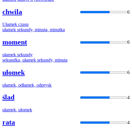
chwila
6
Ułamek
czasu
ułamek
sekundy, minuta, minutka
moment
6
ułamek
sekundy
sekundka,
ułamek
sekundy, minuta
ułomek
6
ułamek
, odłamek, odprysk
ślad
4
ułamek
,
ułomek
rata
4