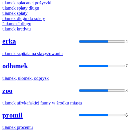
ułamek
spłacanej pożyczki
ułamek
spłaty długu
ułamek
spłaty
ułamek
długu do spłaty
"
ułamek
" długu
ułamek
kredytu
erka
4
ułamek
szpitala na skrzyżowaniu
odłamek
7
ułamek
,
ułomek
, odprysk
zoo
3
ułamek
afrykańskiej fauny w środku miasta
promil
6
ułamek
procentu