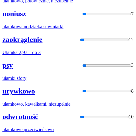
ułamko
wo, połowicznie, niezupełnie
noniusz
7
ułamko
wa podziałka suwmiarki
zaokrąglenie
12
Ułamka
2,97 – do 3
psy
3
ułamki
sfory
urywkowo
8
ułamko
wo, kawałkami, niezupełnie
odwrotność
10
ułamko
we przeciwieństwo