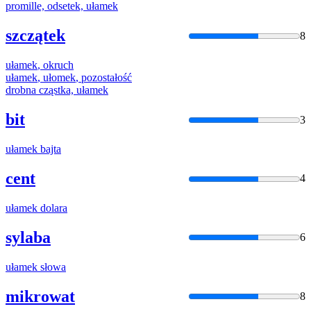
promille, odsetek,
ułamek
szczątek
8
ułamek
, okruch
ułamek
,
ułomek
, pozostałość
drobna cząstka,
ułamek
bit
3
ułamek
bajta
cent
4
ułamek
dolara
sylaba
6
ułamek
słowa
mikrowat
8