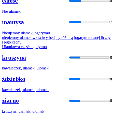
całość
6
Nie
ułamek
mantysa
7
Nieujemny
ułamek
logarytmu
nieujemny
ułamek
właściwy będący różnicą logarytmu danej liczby
i jego cechy
Ułamko
wa część logarytmu
kruszyna
8
kawałeczek,
ułamek
,
ułomek
ździebko
8
kawałeczek,
ułamek
,
ułomek
ziarno
6
kruszyna,
ułamek
,
ułomek