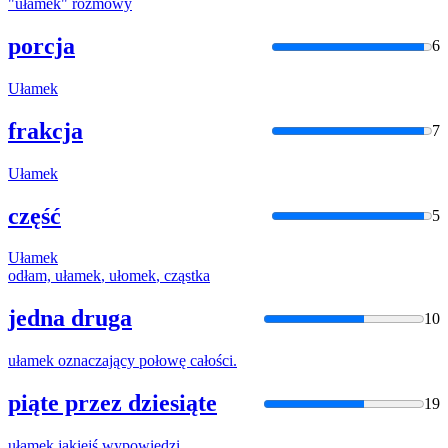
"
ułamek
" rozmowy
porcja
6
Ułamek
frakcja
7
Ułamek
część
5
Ułamek
odłam,
ułamek
,
ułomek
, cząstka
jedna druga
10
ułamek
oznaczający połowę całości.
piąte przez dziesiąte
19
ułamek
jakiejś wypowiedzi.