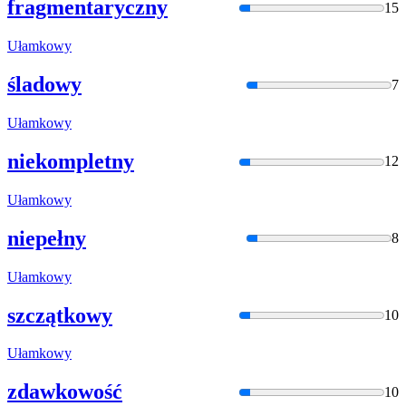
fragmentaryczny
15
Ułamko
wy
śladowy
7
Ułamko
wy
niekompletny
12
Ułamko
wy
niepełny
8
Ułamko
wy
szczątkowy
10
Ułamko
wy
zdawkowość
10