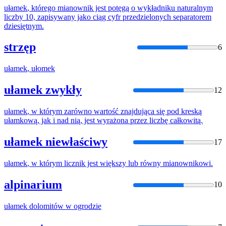
ułamek
, którego mianownik jest potęgą o wykładniku naturalnym
liczby 10, zapisywany jako ciąg cyfr przedzielonych separatorem
dziesiętnym.
strzęp
6
ułamek
,
ułomek
ułamek zwykły
12
ułamek
, w którym zarówno wartość znajdująca się pod kreską
ułamko
wą, jak i nad nią, jest wyrażona przez liczbę całkowitą.
ułamek niewłaściwy
17
ułamek
, w którym licznik jest większy lub równy mianownikowi.
alpinarium
10
ułamek
dolomitów w ogrodzie