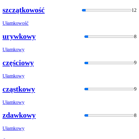
szczątkowość
12
Ułamko
wość
urywkowy
8
Ułamko
wy
częściowy
9
Ułamko
wy
cząstkowy
9
Ułamko
wy
zdawkowy
8
Ułamko
wy