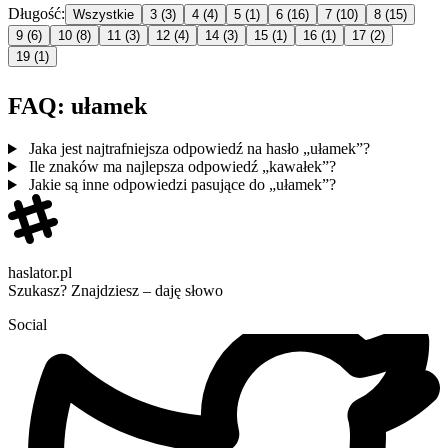
Długość:
Wszystkie
3
(3)
4
(4)
5
(1)
6
(16)
7
(10)
8
(15)
9
(6)
10
(8)
11
(3)
12
(4)
14
(3)
15
(1)
16
(1)
17
(2)
19
(1)
FAQ: ułamek
Jaka jest najtrafniejsza odpowiedź na hasło „ułamek”?
Ile znaków ma najlepsza odpowiedź „kawałek”?
Jakie są inne odpowiedzi pasujące do „ułamek”?
haslator.pl
Szukasz? Znajdziesz – daję słowo
Social