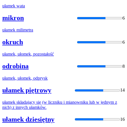
ułamek
wata
mikron
6
ułamek
milimetra
okruch
6
ułamek
,
ułomek
, pozostałość
odrobina
8
ułamek
,
ułomek
, odprysk
ułamek piętrowy
14
ułamek
składający się (w liczniku i mianowniku lub w jednym z
nich) z innych
ułamkó
w.
ułamek dziesiętny
16