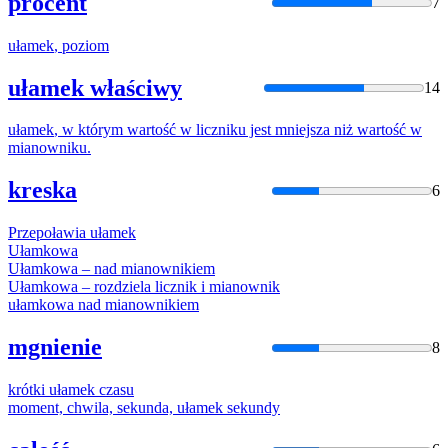
procent
7
ułamek
, poziom
ułamek właściwy
14
ułamek
, w którym wartość w liczniku jest mniejsza niż wartość w
mianowniku.
kreska
6
Przepoławia
ułamek
Ułamko
wa
Ułamko
wa – nad mianownikiem
Ułamko
wa – rozdziela licznik i mianownik
ułamko
wa nad mianownikiem
mgnienie
8
krótki
ułamek
czasu
moment, chwila, sekunda,
ułamek
sekundy