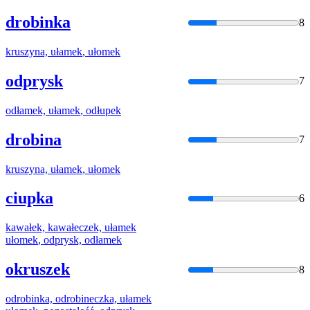
drobinka
8
kruszyna,
ułamek
,
ułomek
odprysk
7
odłamek,
ułamek
, odłupek
drobina
7
kruszyna,
ułamek
,
ułomek
ciupka
6
kawałek, kawałeczek,
ułamek
ułomek
, odprysk, odłamek
okruszek
8
odrobinka, odrobineczka,
ułamek