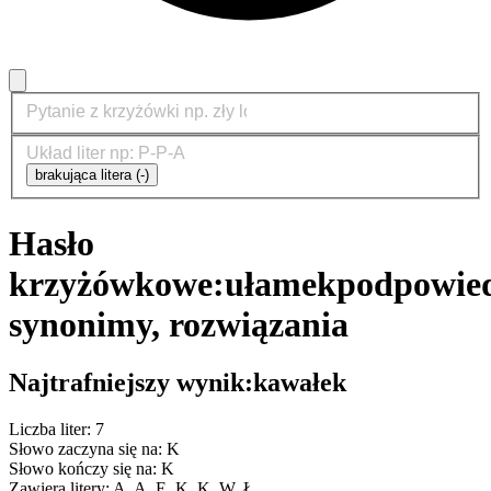
brakująca litera (-)
Hasło
krzyżówkowe:
ułamek
podpowied
synonimy, rozwiązania
Najtrafniejszy wynik:
kawałek
Liczba liter: 7
Słowo zaczyna się na: K
Słowo kończy się na: K
Zawiera litery: A, A, E, K, K, W, Ł