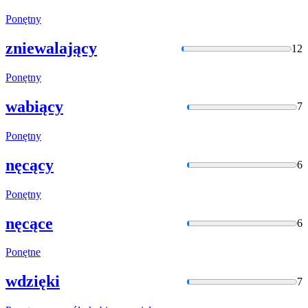
Ponętny
zniewalający
12
Ponętny
wabiący
7
Ponętny
nęcący
6
Ponętny
nęcące
6
Ponętne
wdzięki
7