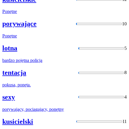
Ponętne
porywające
10
Ponętne
lotna
5
bardzo
pojętna
policja
tentacja
8
pokusa,
ponęta
.
sexy
4
porywający, pociągający,
ponętny
kusicielski
11