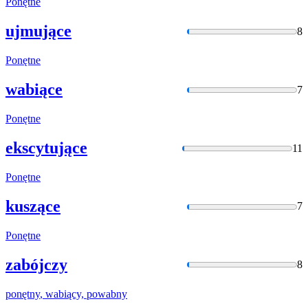
Ponętne
ujmujące
8
Ponętne
wabiące
7
Ponętne
ekscytujące
11
Ponętne
kuszące
7
Ponętne
zabójczy
8
ponętny
, wabiący, powabny