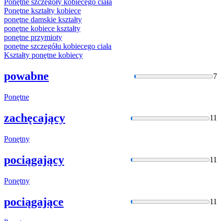
Ponętne
szczegóły kobiecego ciała
Ponętne
kształty kobiece
ponętne
damskie kształty
ponętne
kobiece kształty
ponętne
przymioty
ponętne
szczegółu kobiecego ciała
Kształty
ponętne
kobiecy
powabne
7
Ponętne
zachęcający
11
Ponętny
pociągający
11
Ponętny
pociągające
11