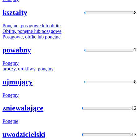
kształty
8
Ponętne
, posągowe lub obfite
Obfite,
ponętne
lub posągowe
Posągowe, obfite lub
ponętne
powabny
7
Ponętny
uroczy, urokliwy,
ponętny
ujmujący
8
Ponętny
zniewalające
12
Ponętne
uwodzicielski
13