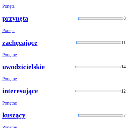
Ponęta
przynęta
8
Ponęta
zachęcające
11
Ponętne
uwodzicielskie
14
Ponętne
interesujące
12
Ponętne
kuszący
7
Ponętny