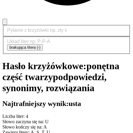
brakująca litera (-)
Hasło krzyżówkowe:
ponętna
część twarzy
podpowiedzi,
synonimy, rozwiązania
Najtrafniejszy wynik:
usta
Liczba liter: 4
Słowo zaczyna się na: U
Słowo kończy się na: A
Zawiera litery: A, S, T, U