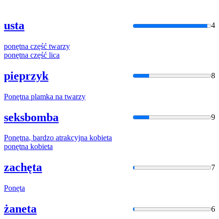
usta
4
ponętna
część
twarzy
ponętna
część
lica
pieprzyk
8
Ponętna
plamka na
twarzy
seksbomba
9
Ponętna
, bardzo atrakcyjna kobieta
ponętna
kobieta
zachęta
7
Ponęta
żaneta
6