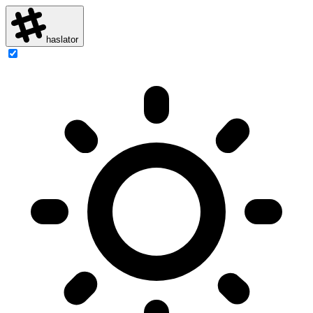
haslator