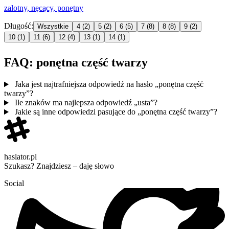
zalotny, nęcący,
ponętny
Długość:
Wszystkie
4
(2)
5
(2)
6
(5)
7
(8)
8
(8)
9
(2)
10
(1)
11
(6)
12
(4)
13
(1)
14
(1)
FAQ: ponętna część twarzy
Jaka jest najtrafniejsza odpowiedź na hasło „ponętna część
twarzy”?
Ile znaków ma najlepsza odpowiedź „usta”?
Jakie są inne odpowiedzi pasujące do „ponętna część twarzy”?
haslator.pl
Szukasz? Znajdziesz – daję słowo
Social