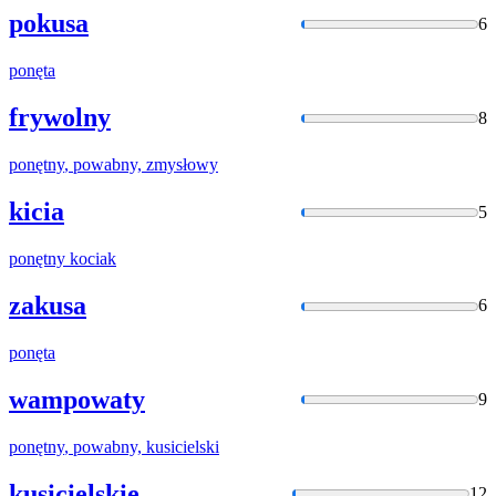
pokusa
6
ponęta
frywolny
8
ponętny
, powabny, zmysłowy
kicia
5
ponętny
kociak
zakusa
6
ponęta
wampowaty
9
ponętny
, powabny, kusicielski
kusicielskie
12