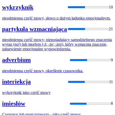
wykrzyknik
10
nieodmienna
część
mowy
, słowo o dużym ładunku emocjonalnym.
partykuła wzmacniająca
21
nieodmienna
część
mowy
; nieposiadający samodzielnego znaczenia
wyraz (no!) lub morfem (-ż; -że; -żeż), który wzmacnia znacznie,
zabarwienie emocjonalne wypowiedzenia.
adverbium
9
nieodmienna
część
mowy
, określenie czasownika.
interiekcja
11
wykrzyknik jako
część
mowy
imiesłów
8
Czytający lub przeczytawszy - jako
część
mowy