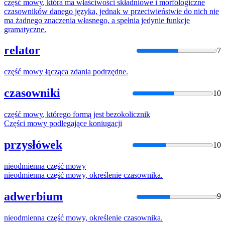
część
mowy
, która ma właściwości składniowe i morfologiczne
czasowników danego języka, jednak w przeciwieństwie do nich nie
ma żadnego znaczenia własnego, a spełnia jedynie funkcje
gramatyczne.
relator
7
część
mowy
łącząca zdania podrzędne.
czasowniki
10
część
mowy
, którego formą jest bezokolicznik
Części
mowy
podlegające koniugacji
przysłówek
10
nieodmienna
część
mowy
nieodmienna
część
mowy
, określenie czasownika.
adwerbium
9
nieodmienna
część
mowy
, określenie czasownika.