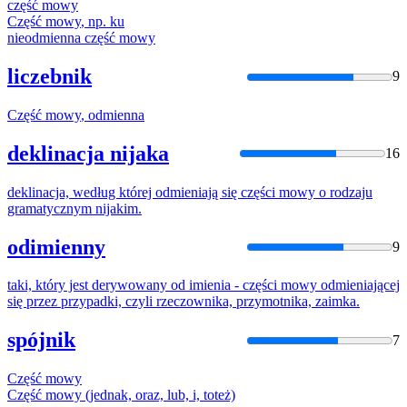
część
mowy
Część
mowy
, np. ku
nieodmienna
część
mowy
liczebnik
9
Część
mowy
,
odmienna
deklinacja nijaka
16
deklinacja, według której
odmieni
ają się
części
mowy
o rodzaju
gramatycznym nijakim.
odimienny
9
taki, który jest derywowany od imienia -
części
mowy
odmieni
ającej
się przez przypadki, czyli rzeczownika, przymotnika, zaimka.
spójnik
7
Część
mowy
Część
mowy
(jednak, oraz, lub, i, toteż)