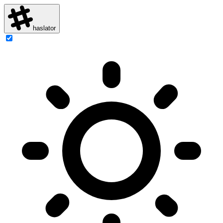
haslator