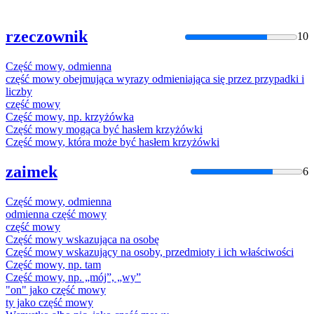
rzeczownik
10
Część
mowy
,
odmienna
część
mowy
obejmująca wyrazy
odmieni
ająca się przez przypadki i
liczby
część
mowy
Część
mowy
, np. krzyżówka
Część
mowy
mogąca być hasłem krzyżówki
Część
mowy
, która może być hasłem krzyżówki
zaimek
6
Część
mowy
,
odmienna
odmienna
część
mowy
część
mowy
Część
mowy
wskazująca na osobę
Część
mowy
wskazujący na osoby, przedmioty i ich właściwości
Część
mowy
, np. tam
Część
mowy
, np. „mój”, „wy”
"on" jako
część
mowy
ty jako
część
mowy