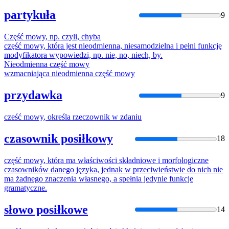
partykuła
9
Część
mowy
, np. czyli, chyba
część
mowy
, która jest nieodmienna, niesamodzielna i pełni funkcję
modyfikatora wypowiedzi, np. nie, no, niech, by.
Nieodmienna
część
mowy
wzmacniająca nieodmienna
część
mowy
przydawka
9
cześć
mowy
, określa rzeczownik w zdaniu
czasownik posiłkowy
18
część
mowy
, która ma właściwości składniowe i morfologiczne
czasowników danego języka, jednak w przeciwieństwie do nich nie
ma żadnego znaczenia własnego, a spełnia jedynie funkcje
gramatyczne.
słowo posiłkowe
14