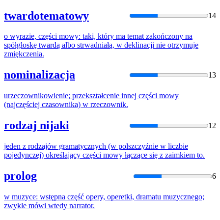
twardotematowy
14
o wyrazie,
części
mowy
: taki, który ma temat zakończony na
spółgłoskę twardą albo strwadniałą, w deklinacji nie otrzymuje
zmiękczenia.
nominalizacja
13
urzeczownikowienie; przekształcenie innej
części
mowy
(najczęściej czasownika) w rzeczownik.
rodzaj nijaki
12
jeden z rodzajów gramatycznych (w polszczyźnie w liczbie
pojedynczej) określający
części
mowy
łączące się z zaimkiem to.
prolog
6
w muzyce: wstępna
część
opery, operetki, dramatu muzycznego;
zwykle
mówi
wtedy narrator.