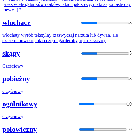
przez wiele gatunków ptaków, takich jak sowy, ptaki szponiaste czy
mewy
. {#
włochacz
8
włochaty wyrób tekstylny (zazwyczaj narzuta lub dywan, ale
czasem
mówi
się tak o
części
garderoby, np. płaszczu).
skąpy
5
Częściowy
pobieżny
8
Częściowy
ogólnikowy
10
Częściowy
połowiczny
10