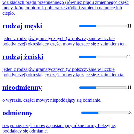
w układach prądu przemiennego (również prądu zmiennego)
część
mocy
, którą odbiornik pobiera ze źródła i zamienia na pracę lub
ciepło.
rodzaj męski
11
jeden z rodzajów gramatycznych (w polszczyźnie w liczbie
pojedynczej) określający
części
mowy
łączące się z zaimkiem ten.
rodzaj żeński
12
jeden z rodzajów gramatycznych (w polszczyźnie w liczbie
pojedynczej) określający
części
mowy
łączące się z zaimkiem ta.
nieodmienny
11
o wyrazie,
części
mowy
: niepoddający się odmianie.
odmienny
8
o wyrazie,
części
mowy
: posiadający różne formy fleksyjne,
poddajacy się odmianie.