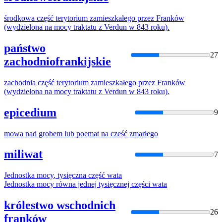
środkowa
część
terytorium zamieszkałego przez Franków
(wydzielona na
mocy
traktatu z Verdun w 843 roku).
państwo
27
zachodniofrankijskie
zachodnia
część
terytorium zamieszkałego przez Franków
(wydzielona na
mocy
traktatu z Verdun w 843 roku).
epicedium
9
mowa
nad grobem lub poemat na
cześć
zmarłego
miliwat
7
Jednostka
mocy
, tysięczna
część
wata
Jednostka
mocy
równa jednej tysięcznej
części
wata
królestwo wschodnich
26
franków