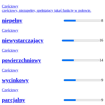
Częściowy
częściowy
, niezupełny, spełniający jakąś funkcję w połowie.
niepełny
8
Częściowy
niewystarczający
16
Częściowy
powierzchniowy
14
Częściowy
wycinkowy
9
Częściowy
parcjalny
9