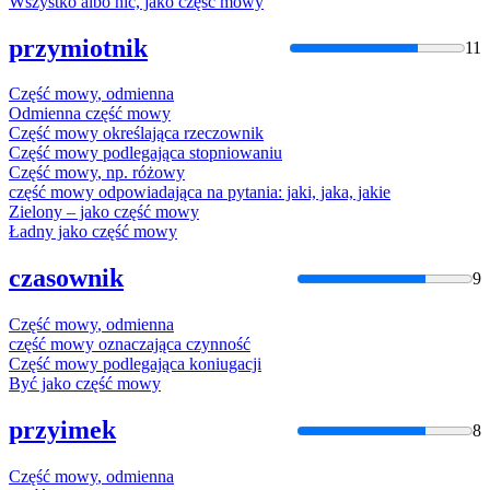
Wszystko albo nic, jako
część
mowy
przymiotnik
11
Część
mowy
,
odmienna
Odmienna
część
mowy
Część
mowy
określająca rzeczownik
Część
mowy
podlegająca stopniowaniu
Część
mowy
, np. różowy
część
mowy
odpowiadająca na pytania: jaki, jaka, jakie
Zielony – jako
część
mowy
Ładny jako
część
mowy
czasownik
9
Część
mowy
,
odmienna
część
mowy
oznaczająca czynność
Część
mowy
podlegająca koniugacji
Być jako
część
mowy
przyimek
8
Część
mowy
,
odmienna