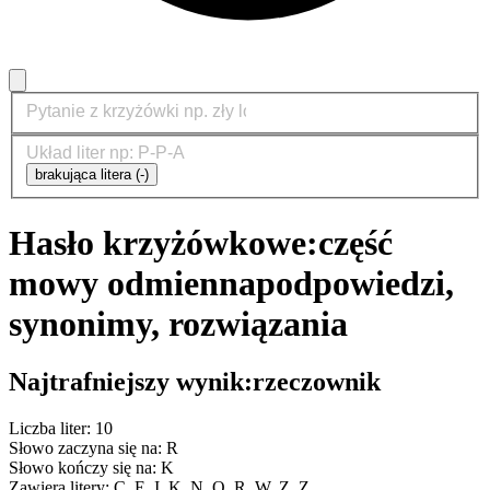
brakująca litera (-)
Hasło krzyżówkowe:
część
mowy odmienna
podpowiedzi,
synonimy, rozwiązania
Najtrafniejszy wynik:
rzeczownik
Liczba liter: 10
Słowo zaczyna się na: R
Słowo kończy się na: K
Zawiera litery: C, E, I, K, N, O, R, W, Z, Z