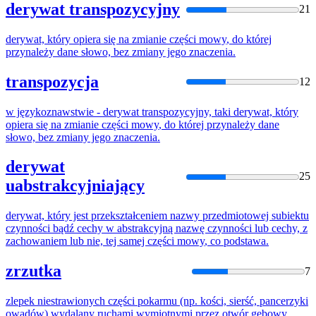
derywat transpozycyjny
21
derywat, który opiera się na zmianie
części
mowy
, do której
przynależy dane słowo, bez zmiany jego znaczenia.
transpozycja
12
w językoznawstwie - derywat transpozycyjny, taki derywat, który
opiera się na zmianie
części
mowy
, do której przynależy dane
słowo, bez zmiany jego znaczenia.
derywat
25
uabstrakcyjniający
derywat, który jest przekształceniem nazwy przedmiotowej subiektu
czynności bądź cechy w abstrakcyjną nazwę czynności lub cechy, z
zachowaniem lub nie, tej samej
części
mowy
, co podstawa.
zrzutka
7
zlepek niestrawionych
części
pokarmu (np. kości, sierść, pancerzyki
owadów) wydalany ruchami wymiotnymi przez otwór gębowy,