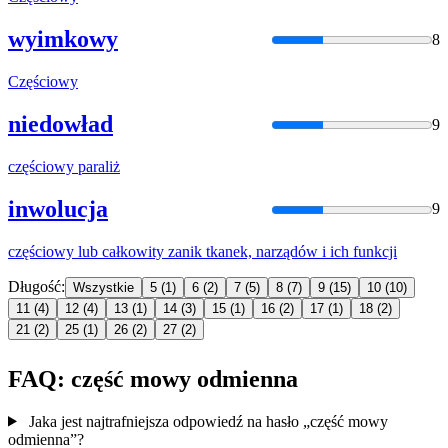
wyimkowy
8
Częściowy
niedowład
9
częściowy
paraliż
inwolucja
9
częściowy
lub całkowity zanik tkanek, narządów i ich funkcji
Długość:
Wszystkie
5
(1)
6
(2)
7
(5)
8
(7)
9
(15)
10
(10)
11
(4)
12
(4)
13
(1)
14
(3)
15
(1)
16
(2)
17
(1)
18
(2)
21
(2)
25
(1)
26
(2)
27
(2)
FAQ: część mowy odmienna
Jaka jest najtrafniejsza odpowiedź na hasło „część mowy
odmienna”?