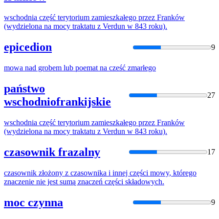
wschodnia
część
terytorium zamieszkałego przez Franków
(wydzielona na
mocy
traktatu z Verdun w 843 roku).
epicedion
9
mowa
nad grobem lub poemat na
cześć
zmarłego
państwo
27
wschodniofrankijskie
wschodnia
część
terytorium zamieszkałego przez Franków
(wydzielona na
mocy
traktatu z Verdun w 843 roku).
czasownik frazalny
17
czasownik złożony z czasownika i innej
części
mowy
, którego
znaczenie nie jest sumą znaczeń
części
składowych.
moc czynna
9