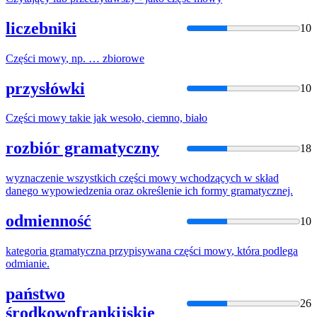
liczebniki
10
Części
mowy
, np. … zbiorowe
przysłówki
10
Części
mowy
takie jak wesoło, ciemno, biało
rozbiór gramatyczny
18
wyznaczenie wszystkich
części
mowy
wchodzących w skład
danego wypowiedzenia oraz określenie ich formy gramatycznej.
odmienność
10
kategoria gramatyczna przypisywana
części
mowy
, która podlega
odmianie.
państwo
26
środkowofrankijskie