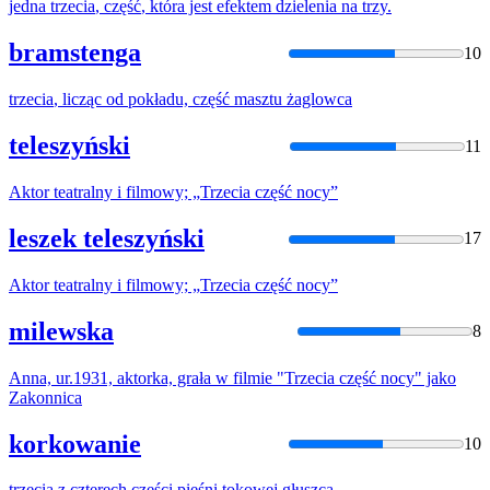
jedna
trzecia
,
część
, która jest efektem dzielenia na trzy.
bramstenga
10
trzecia
, licząc od pokładu,
część
masztu żaglowca
teleszyński
11
Aktor teatralny i filmowy; „
Trzecia
część
nocy”
leszek teleszyński
17
Aktor teatralny i filmowy; „
Trzecia
część
nocy”
milewska
8
Anna, ur.1931, aktorka, grała w filmie "
Trzecia
część
nocy" jako
Zakonnica
korkowanie
10
trzecia
z czterech
części
pieśni tokowej głuszca