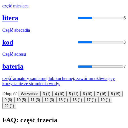
część
miesiąca
litera
6
Część
abecadła
kod
3
Część
adresu
bateria
7
część
armatury sanitarnej lub kuchennej, zawór umożliwiający
korzystanie ze strumienia wody.
Długość:
Wszystkie
3
(1)
4
(10)
5
(11)
6
(10)
7
(16)
8
(19)
9
(6)
10
(5)
11
(3)
12
(3)
13
(1)
15
(1)
17
(1)
19
(1)
22
(1)
FAQ: część trzecia