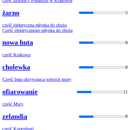
część
dzielnicy Podgórze w Krakowie
żarno
5
część
elektryczna młynka do zboża
Część
elektrycznego młynka do zboża
nowa huta
8
część
Krakowa
cholewka
8
Część
buta okrywająca wierzch stopy
ofiarowanie
11
część
Mszy
zelandia
8
część
Kopenhagi