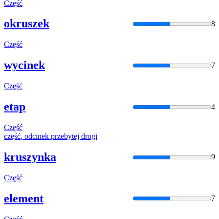
Część
okruszek
8
Część
wycinek
7
Część
etap
4
Część
część
, odcinek przebytej drogi
kruszynka
9
Część
element
7