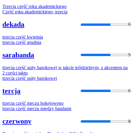
Trzecia
część
roku akademickiego
Część
roku akademickiego,
trzecia
dekada
6
trzecia
część
kwietnia
trzecia
część
grudnia
sarabanda
9
trzecia
część
suity barokowej w takcie trójdzielnym, z akcentem na
2
części
taktu
trzecia
część
suity barokowej
tercja
6
trzecia
część
meczu hokejowego
trzecia
część
meczu między bandami
czerwony
8