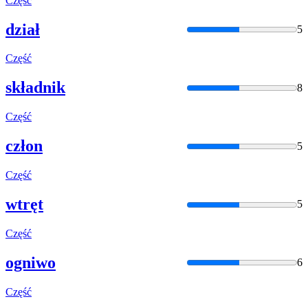
Część
dział
5
Część
składnik
8
Część
człon
5
Część
wtręt
5
Część
ogniwo
6
Część