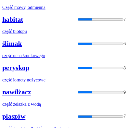
Część
mowy, odmienna
habitat
7
część
biotopu
ślimak
6
część
ucha środkowego
peryskop
8
część
lornety nożycowej
nawilżacz
9
część
żelazka z wodą
płaszów
7