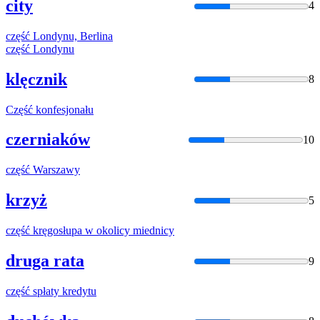
city
4
część
Londynu, Berlina
część
Londynu
klęcznik
8
Część
konfesjonału
czerniaków
10
część
Warszawy
krzyż
5
część
kręgosłupa w okolicy miednicy
druga rata
9
część
spłaty kredytu