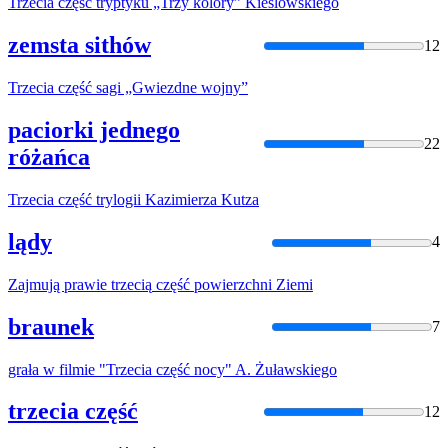
Trzecia
część
tryptyku „Trzy kolory” Kieślowskiego
zemsta sithów
12
Trzecia
część
sagi „Gwiezdne wojny”
paciorki jednego
22
różańca
Trzecia
część
trylogii Kazimierza Kutza
lądy
4
Zajmują prawie
trzecią
część
powierzchni Ziemi
braunek
7
grała w filmie "
Trzecia
część
nocy" A. Żuławskiego
trzecia część
12