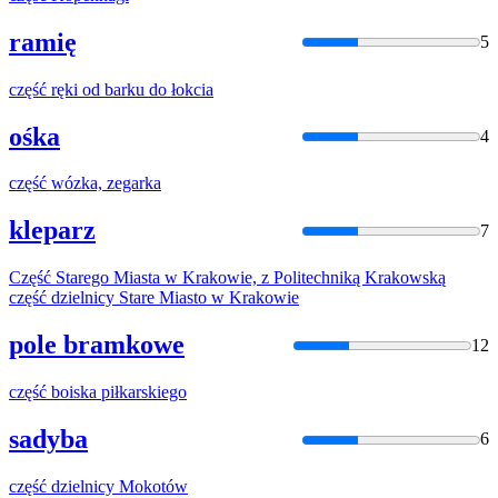
ramię
5
część
ręki od barku do łokcia
ośka
4
część
wózka, zegarka
kleparz
7
Część
Starego Miasta w Krakowie, z Politechniką Krakowską
część
dzielnicy Stare Miasto w Krakowie
pole bramkowe
12
część
boiska piłkarskiego
sadyba
6
część
dzielnicy Mokotów