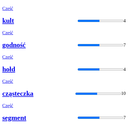
Cześć
kult
4
Cześć
godność
7
Cześć
hołd
4
Cześć
cząsteczka
10
Część
segment
7