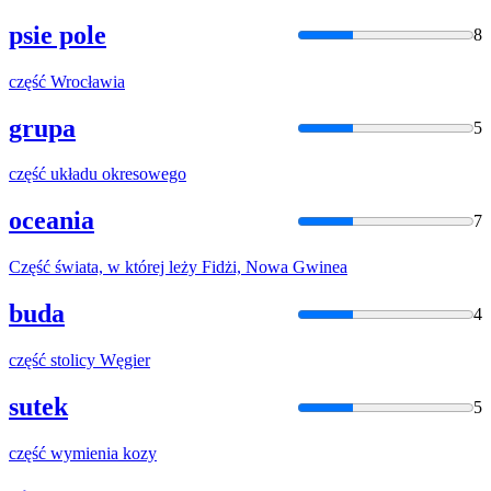
psie pole
8
część
Wrocławia
grupa
5
część
układu okresowego
oceania
7
Część
świata, w której leży Fidżi, Nowa Gwinea
buda
4
część
stolicy Węgier
sutek
5
część
wymienia kozy