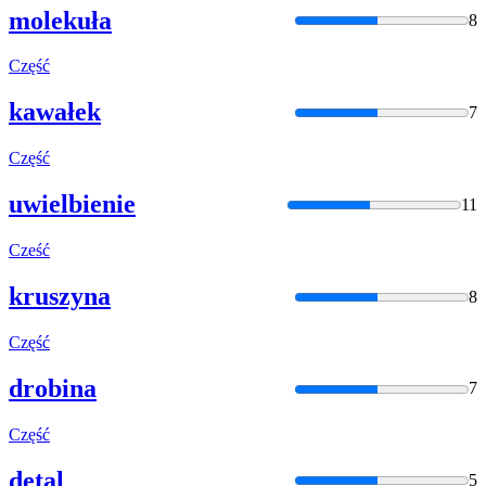
molekuła
8
Część
kawałek
7
Część
uwielbienie
11
Cześć
kruszyna
8
Część
drobina
7
Część
detal
5