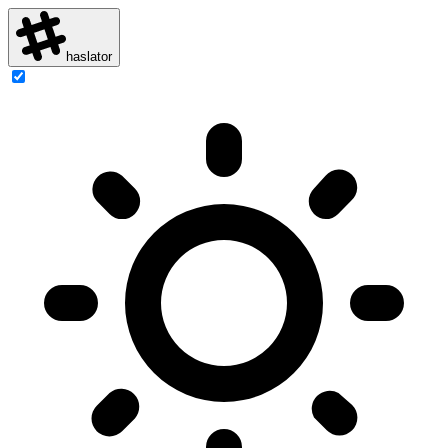
haslator