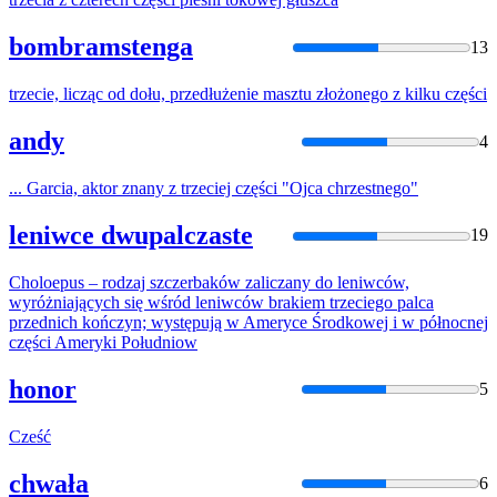
bombramstenga
13
trzeci
e, licząc od dołu, przedłużenie masztu złożonego z kilku
części
andy
4
... Garcia, aktor znany z
trzeci
ej
części
"Ojca chrzestnego"
leniwce dwupalczaste
19
Choloepus – rodzaj szczerbaków zaliczany do leniwców,
wyróżniających się wśród leniwców brakiem
trzeci
ego palca
przednich kończyn; występują w Ameryce Środkowej i w północnej
części
Ameryki Południow
honor
5
Cześć
chwała
6