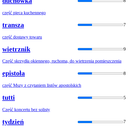
duchówka
8
część
pieca kuchennego
transza
7
część
dostawy towaru
wietrznik
9
Część
skrzydła okiennego, ruchoma, do wietrzenia pomieszczenia
epistoła
8
część
Mszy z czytaniem listów apostolskich
tutti
5
Część
koncertu bez solisty
tydzień
7