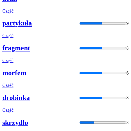
Część
partykuła
9
Część
fragment
8
Część
morfem
6
Część
drobinka
8
Część
skrzydło
8