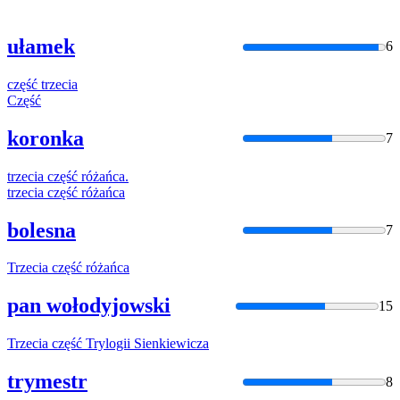
ułamek
6
część
trzecia
Część
koronka
7
trzecia
część
różańca.
trzecia
część
różańca
bolesna
7
Trzecia
część
różańca
pan wołodyjowski
15
Trzecia
część
Trylogii Sienkiewicza
trymestr
8