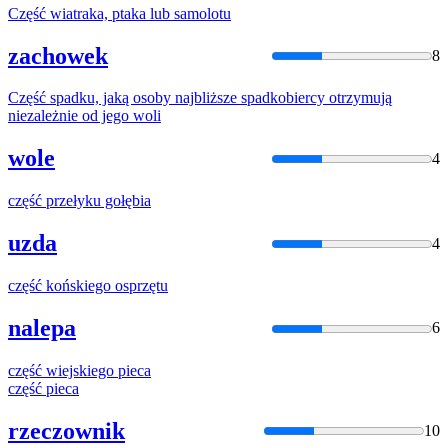
Część
wiatraka, ptaka lub samolotu
zachowek
8
Część
spadku, jaką osoby najbliższe spadkobiercy otrzymują
niezależnie od jego woli
wole
4
część
przełyku gołębia
uzda
4
część
końskiego osprzętu
nalepa
6
część
wiejskiego pieca
część
pieca
rzeczownik
10