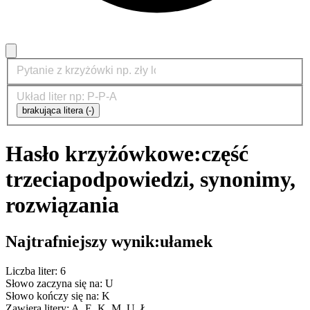
brakująca litera (-)
Hasło krzyżówkowe:
część
trzecia
podpowiedzi, synonimy,
rozwiązania
Najtrafniejszy wynik:
ułamek
Liczba liter: 6
Słowo zaczyna się na: U
Słowo kończy się na: K
Zawiera litery: A, E, K, M, U, Ł