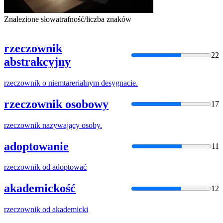
Znalezione słowa
trafność/liczba znaków
rzeczownik
22
abstrakcyjny
rzeczownik
o niemtarerialnym desygnacie.
rzeczownik osobowy
17
rzeczownik
nazywający osoby.
adoptowanie
11
rzeczownik
od adoptować
akademickość
12
rzeczownik
od akademicki