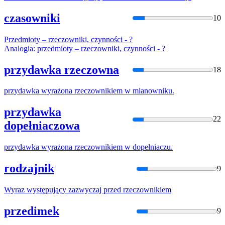
czasowniki
10
Przedmioty –
rzeczownik
i, czynności - ?
Analogia: przedmioty –
rzeczownik
i, czynności - ?
przydawka rzeczowna
18
przydawka wyrażona
rzeczownik
iem w mianowniku.
przydawka
22
dopełniaczowa
przydawka wyrażona
rzeczownik
iem w dopełniaczu.
rodzajnik
9
Wyraz występujący zazwyczaj przed
rzeczownik
iem
przedimek
9