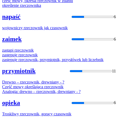
cześć mowy, określa
rzeczownik
w zdaniu
określenie
rzeczownik
a
napaść
6
wojowniczy
rzeczownik
jak czasownik
zaimek
6
zastąpi
rzeczownik
zastępuje
rzeczownik
zastępuje
rzeczownik
, przymiotnik, przysłówek lub liczebnik
przymiotnik
11
Drewno –
rzeczownik
, drewniany - ?
Część mowy określająca
rzeczownik
Analogia: drewno –
rzeczownik
, drewniany - ?
opieka
6
Troskliwy
rzeczownik
, gorący czasownik