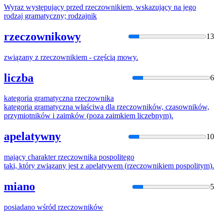
Wyraz występujący przed
rzeczownik
iem, wskazujący na jego
rodzaj gramatyczny; rodzajnik
rzeczownikowy
13
związany z
rzeczownik
iem - częścią mowy.
liczba
6
kategoria gramatyczna
rzeczownik
a
kategoria gramatyczna właściwa dla
rzeczownik
ów, czasowników,
przymiotników i zaimków (poza zaimkiem liczebnym).
apelatywny
10
mający charakter
rzeczownik
a pospolitego
taki, który związany jest z apelatywem (
rzeczownik
iem pospolitym).
miano
5
posiadano wśród
rzeczownik
ów