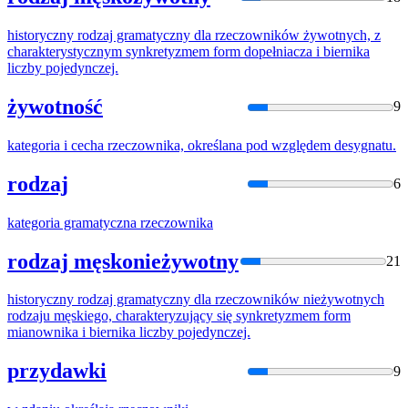
historyczny rodzaj gramatyczny dla
rzeczownik
ów żywotnych, z
charakterystycznym synkretyzmem form dopełniacza i biernika
liczby pojedynczej.
żywotność
9
kategoria i cecha
rzeczownik
a, określana pod względem desygnatu.
rodzaj
6
kategoria gramatyczna
rzeczownik
a
rodzaj męskonieżywotny
21
historyczny rodzaj gramatyczny dla
rzeczownik
ów nieżywotnych
rodzaju męskiego, charakteryzujący się synkretyzmem form
mianownika i biernika liczby pojedynczej.
przydawki
9