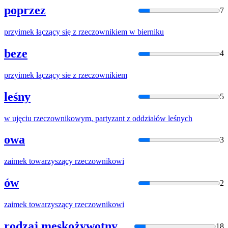
poprzez
7
przyimek łączący się z
rzeczownik
iem w bierniku
beze
4
przyimek łączący sie z
rzeczownik
iem
leśny
5
w ujęciu
rzeczownik
owym, partyzant z oddziałów leśnych
owa
3
zaimek towarzyszący
rzeczownik
owi
ów
2
zaimek towarzyszący
rzeczownik
owi
rodzaj męskożywotny
18