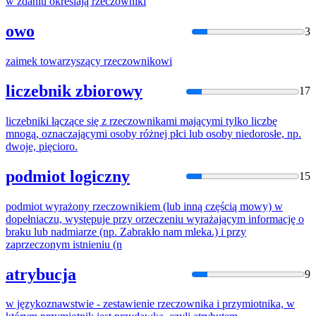
w zdaniu określają
rzeczownik
i
owo
3
zaimek towarzyszący
rzeczownik
owi
liczebnik zbiorowy
17
liczebniki łączące się z
rzeczownik
ami mającymi tylko liczbę
mnogą, oznaczającymi osoby różnej płci lub osoby niedorosłe, np.
dwoje, pięcioro.
podmiot logiczny
15
podmiot wyrażony
rzeczownik
iem (lub inną częścią mowy) w
dopełniaczu, występuje przy orzeczeniu wyrażającym informację o
braku lub nadmiarze (np. Zabrakło nam mleka.) i przy
zaprzeczonym istnieniu (n
atrybucja
9
w językoznawstwie - zestawienie
rzeczownik
a i przymiotnika, w