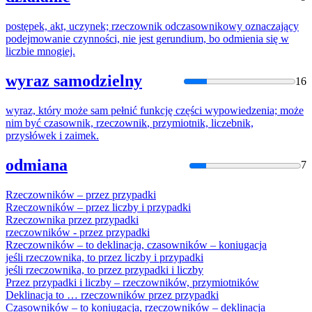
postępek, akt, uczynek;
rzeczownik
odczasownikowy oznaczający
podejmowanie czynności, nie jest gerundium, bo odmienia się w
liczbie mnogiej.
wyraz samodzielny
16
wyraz, który może sam pełnić funkcję części wypowiedzenia; może
nim być czasownik,
rzeczownik
, przymiotnik, liczebnik,
przysłówek i zaimek.
odmiana
7
Rzeczownik
ów – przez przypadki
Rzeczownik
ów – przez liczby i przypadki
Rzeczownik
a przez przypadki
rzeczownik
ów - przez przypadki
Rzeczownik
ów – to deklinacja, czasowników – koniugacja
jeśli
rzeczownik
a, to przez liczby i przypadki
jeśli
rzeczownik
a, to przez przypadki i liczby
Przez przypadki i liczby –
rzeczownik
ów, przymiotników
Deklinacja to …
rzeczownik
ów przez przypadki
Czasowników – to koniugacja,
rzeczownik
ów – deklinacja