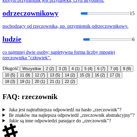
którym przymiotnik jest przydawką, czyli atrybutem.
odrzeczownikowy
15
pochodzący od
rzeczownik
a, np. przymiotnik odrzeczownikowy.
ludzie
6
co najmniej dwie osoby; supletywna forma liczby mnogiej
rzeczownik
a "człowiek".
Długość:
Wszystkie
2
(2)
3
(3)
4
(1)
5
(4)
6
(7)
7
(4)
9
(9)
10
(5)
11
(9)
12
(7)
13
(5)
14
(2)
15
(3)
16
(2)
17
(3)
18
(3)
19
(1)
20
(1)
21
(1)
22
(2)
FAQ: rzeczownik
Jaka jest najtrafniejsza odpowiedź na hasło „rzeczownik”?
Ile znaków ma najlepsza odpowiedź „rzeczownik abstrakcyjny”?
Jakie są inne odpowiedzi pasujące do „rzeczownik”?