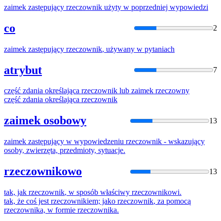
zaimek zastępujący
rzeczownik
użyty w poprzedniej wypowiedzi
co
2
zaimek zastępujący
rzeczownik
, używany w pytaniach
atrybut
7
część zdania określająca
rzeczownik
lub zaimek
rzeczowny
część zdania określająca
rzeczownik
zaimek osobowy
13
zaimek zastępujący w wypowiedzeniu
rzeczownik
- wskazujący
osoby, zwierzęta, przedmioty, sytuacje.
rzeczownikowo
13
tak, jak
rzeczownik
, w sposób właściwy
rzeczownik
owi.
tak, że coś jest
rzeczownik
iem; jako
rzeczownik
, za pomocą
rzeczownik
a, w formie
rzeczownik
a.