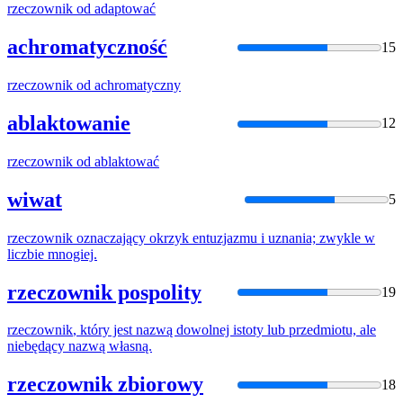
rzeczownik
od adaptować
achromatyczność
15
rzeczownik
od achromatyczny
ablaktowanie
12
rzeczownik
od ablaktować
wiwat
5
rzeczownik
oznaczający okrzyk entuzjazmu i uznania; zwykle w
liczbie mnogiej.
rzeczownik pospolity
19
rzeczownik
, który jest nazwą dowolnej istoty lub przedmiotu, ale
niebędący nazwą własną.
rzeczownik zbiorowy
18