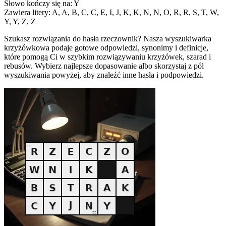
Słowo kończy się na: Y
Zawiera litery: A, A, B, C, C, E, I, J, K, K, N, N, O, R, R, S, T, W,
Y, Y, Z, Z
Szukasz rozwiązania do hasła rzeczownik? Nasza wyszukiwarka
krzyżówkowa podaje gotowe odpowiedzi, synonimy i definicje,
które pomogą Ci w szybkim rozwiązywaniu krzyżówek, szarad i
rebusów. Wybierz najlepsze dopasowanie albo skorzystaj z pól
wyszukiwania powyżej, aby znaleźć inne hasła i podpowiedzi.