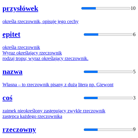
przysłówek
10
określa
rzeczownik
, opisuje jego cechy
epitet
6
określa
rzeczownik
Wyraz określający
rzeczownik
rodzaj tropu; wyraz określający
rzeczownik
.
nazwa
5
Własna – to
rzeczownik
pisany z dużą literą np. Giewont
coś
3
zaimek nieokreślony zastępujący zwykle
rzeczownik
zastępca każdego
rzeczownik
a
rzeczowny
9