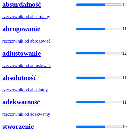
absurdalność
12
rzeczownik
od absurdalny
abrogowanie
11
rzeczownik
od abrogować
adiustowanie
12
rzeczownik
od adiustować
absolutność
11
rzeczownik
od absolutny
adekwatność
11
rzeczownik
od adekwatny
stworzenie
10