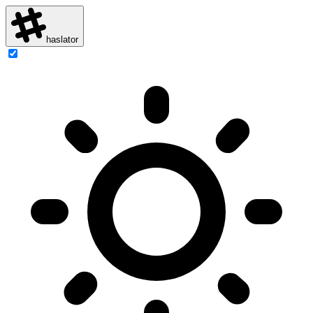
haslator