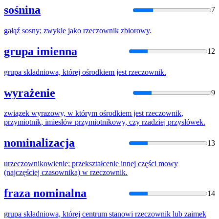
sośnina
7
gałąź sosny; zwykle jako
rzeczownik
zbiorowy.
grupa imienna
12
grupa składniowa, której ośrodkiem jest
rzeczownik
.
wyrażenie
9
związek wyrazowy, w którym ośrodkiem jest
rzeczownik
,
przymiotnik, imiesłów przymiotnikowy, czy rzadziej przysłówek.
nominalizacja
13
urzeczowni
kowienie; przekształcenie innej części mowy
(najczęściej czasownika) w
rzeczownik
.
fraza nominalna
14
grupa składniowa, której centrum stanowi
rzeczownik
lub zaimek