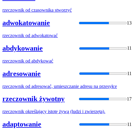
rzeczownik
od czasownika stworzyć
adwokatowanie
13
rzeczownik
od adwokatować
abdykowanie
11
rzeczownik
od abdykować
adresowanie
11
rzeczownik
od adresować, umieszczanie adresu na przesyłce
rzeczownik żywotny
17
rzeczownik
określający istotę żywą (ludzi i zwierzęta).
adaptowanie
11