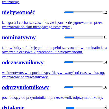
rzeczowny
.
nieżywotność
12
kategoria i cecha
rzeczownik
a, związana z desygnowaniem przez
rzeczownik
obiektu niebędącego istotą żywą.
nominatywny
11
taki, w którym funkcję podmiotu pełni
rzeczownik
w nominatiwie, a
orzeczenia czasownik przechodni lub nieprzechodni.
odczasownikowy
14
w słowotwórstwie: pochodzący (derywowany) od czasownika, np.
rzeczownik
odczasownikowy.
odprzymiotnikowy
16
pochodzący od przymiotnika, np.
rzeczownik
odprzymiotnikowy.
działanie
9