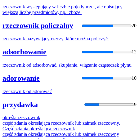
rzeczownik
występujący w liczbie pojedynczej, ale opisujący
większą liczbę przedmiotów, np.: zboże.
rzeczownik policzalny
20
rzeczownik
nazywający rzeczy, które można policzyć.
adsorbowanie
12
rzeczownik
od adsorbować, skupianie, wiązanie cząsteczek płynu
adorowanie
10
rzeczownik
od adorować
przydawka
9
określa
rzeczownik
część zdania określająca
rzeczownik
lub zaimek
rzeczowny
.
Część zdania określająca
rzeczownik
część zdania określająca
rzeczownik
lub zaimek
rzeczowny