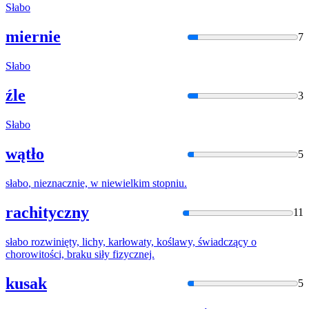
Słabo
miernie
7
Słabo
źle
3
Słabo
wątło
5
słabo
, nieznacznie, w niewielkim stopniu.
rachityczny
11
słabo
rozwinięty, lichy, karłowaty, koślawy, świadczący o
chorowitości, braku siły fizycznej.
kusak
5