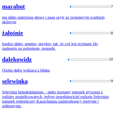
marabut
7
ma
słabo
upierzoną głowę i nagą szyję ze zwisającym workiem
skórnym
żałośnie
8
bardzo
słabo
, smutno, przykro, tak, że coś jest oceniane źle,
zasługuje na potępienie, pogardę.
dalekowidz
10
Osoba
słabo
widząca z bliska
selewinka
9
Selevinia betpakdalaensis –
słabo
poznany gatunek gryzonia z
rodziny popielicowatych, jedyny przedstawiciel rodzaju Selevinia;
gatunek endemiczny Kazachstanu zamieszkujący pustynie i
półpustynie.