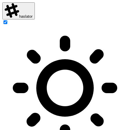
haslator