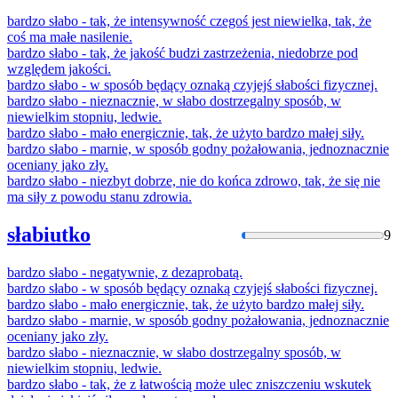
bardzo
słabo
- tak, że intensywność czegoś jest niewielka, tak, że
coś ma małe nasilenie.
bardzo
słabo
- tak, że jakość budzi zastrzeżenia, niedobrze pod
względem jakości.
bardzo
słabo
- w sposób będący oznaką czyjejś słabości fizycznej.
bardzo
słabo
- nieznacznie, w
słabo
dostrzegalny sposób, w
niewielkim stopniu, ledwie.
bardzo
słabo
- mało energicznie, tak, że użyto bardzo małej siły.
bardzo
słabo
- marnie, w sposób godny pożałowania, jednoznacznie
oceniany jako zły.
bardzo
słabo
- niezbyt dobrze, nie do końca zdrowo, tak, że się nie
ma siły z powodu stanu zdrowia.
słabiutko
9
bardzo
słabo
- negatywnie, z dezaprobatą.
bardzo
słabo
- w sposób będący oznaką czyjejś słabości fizycznej.
bardzo
słabo
- mało energicznie, tak, że użyto bardzo małej siły.
bardzo
słabo
- marnie, w sposób godny pożałowania, jednoznacznie
oceniany jako zły.
bardzo
słabo
- nieznacznie, w
słabo
dostrzegalny sposób, w
niewielkim stopniu, ledwie.
bardzo
słabo
- tak, że z łatwością może ulec zniszczeniu wskutek