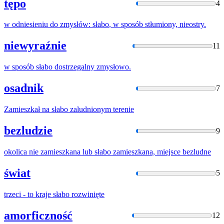
tępo
4
w odniesieniu do zmysłów:
słabo
, w sposób stłumiony, nieostry.
niewyraźnie
11
w sposób
słabo
dostrzegalny zmysłowo.
osadnik
7
Zamieszkał na
słabo
zaludnionym terenie
bezludzie
9
okolica nie zamieszkana lub
słabo
zamieszkana, miejsce bezludne
świat
5
trzeci - to kraje
słabo
rozwinięte
amorficzność
12