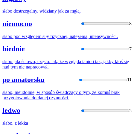
słabo
dostrzegalny, widziany jak za mgłą.
niemocno
8
słabo
pod względem siły fizycznej, natężenia, intensywności.
biednie
7
słabo
jakościowo, często: tak, że wygląda tanio i tak, jakby ktoś się
nad tym nie napracował.
po amatorsku
11
słabo
, nieudolnie, w sposób świadczący o tym, że komuś brak
przygotowania do danej czynności.
ledwo
5
słabo
, z lekka