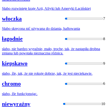
Słabo
rozwinięte kraje Azji, Afryki lub Ameryki Łacińskiej
włoczka
7
Słabo
skręcona nić używana do dziania, haftowania
łagodnie
8
słabo
, nie bardzo wyraźnie, mało, trochę, tak, że nastąpiła drobna
zmiana lub powstała nieznaczna różnica.
kiepskawo
9
słabo
, źle, tak, że nie rokuje dobrze, tak, że jest nieciekawie.
chromo
6
słabo
, źle funkcjonując.
niewyraźny
10