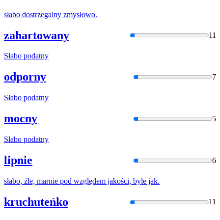
słabo
dostrzegalny zmysłowo.
zahartowany
11
Słabo
podatny
odporny
7
Słabo
podatny
mocny
5
Słabo
podatny
lipnie
6
słabo
, źle, marnie pod względem jakości, byle jak.
kruchuteńko
11