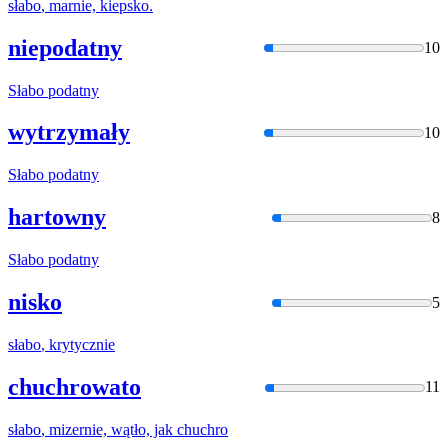
słabo
, marnie, kiepsko.
niepodatny
10
Słabo
podatny
wytrzymały
10
Słabo
podatny
hartowny
8
Słabo
podatny
nisko
5
słabo
, krytycznie
chuchrowato
11
słabo
, mizernie, wątło, jak chuchro