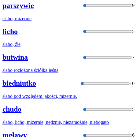
parszywie
9
słabo
, mizernie
licho
5
słabo
, źle
butwina
7
słabo
rozłożona ściółka leśna
biedniutko
10
słabo
pod względem jakości, mizernie.
chudo
5
słabo
, licho, mizernie, nędznie, niezamożnie, niebogato
mgławy
6