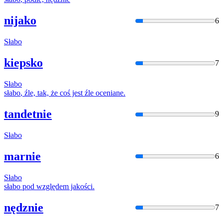
nijako
6
Słabo
kiepsko
7
Słabo
słabo
, źle, tak, że coś jest źle oceniane.
tandetnie
9
Słabo
marnie
6
Słabo
słabo
pod względem jakości.
nędznie
7