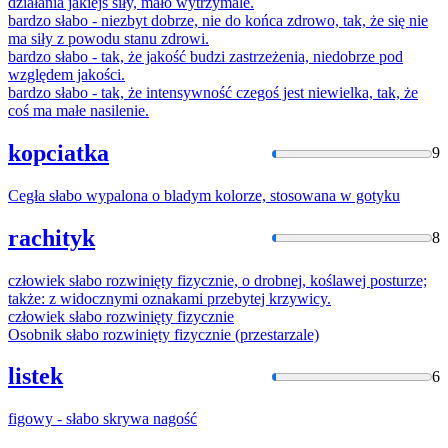
działania jakiejś siły, mało wytrzymale.
bardzo
słabo
- niezbyt dobrze, nie do końca zdrowo, tak, że się nie
ma siły z powodu stanu zdrowi.
bardzo
słabo
- tak, że jakość budzi zastrzeżenia, niedobrze pod
względem jakości.
bardzo
słabo
- tak, że intensywność czegoś jest niewielka, tak, że
coś ma małe nasilenie.
kopciatka
9
Cegła
słabo
wypalona o bladym kolorze, stosowana w gotyku
rachityk
8
człowiek
słabo
rozwinięty fizycznie, o drobnej, koślawej posturze;
także: z widocznymi oznakami przebytej krzywicy.
człowiek
słabo
rozwinięty fizycznie
Osobnik
słabo
rozwinięty fizycznie (przestarzale)
listek
6
figowy -
słabo
skrywa nagość