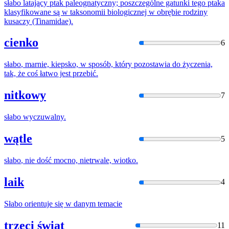
słabo
latający ptak paleognatyczny; poszczególne gatunki tego ptaka
klasyfikowane są w taksonomii biologicznej w obrębie rodziny
kusaczy (Tinamidae).
cienko
6
słabo
, marnie, kiepsko, w sposób, który pozostawia do życzenia,
tak, że coś łatwo jest przebić.
nitkowy
7
słabo
wyczuwalny.
wątle
5
słabo
, nie dość mocno, nietrwale, wiotko.
laik
4
Słabo
orientuje się w danym temacie
trzeci świat
11