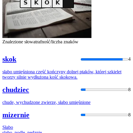
Znalezione słowa
trafność/liczba znaków
skok
4
słabo
umięśniona
część
kończyny
dolnej
ptaków
,
której
szkielet
tworzy
silnie
wydłużona kość skokowa.
chudziec
8
chude, wychudzone zwierzę,
słabo
umięśnione
mizernie
8
Słabo
słabo
, podle, nędznie