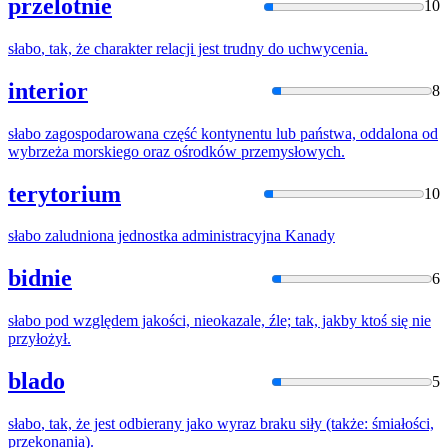
przelotnie
10
słabo
, tak, że charakter relacji jest trudny do uchwycenia.
interior
8
słabo
zagospodarowana
część
kontynentu lub państwa, oddalona od
wybrzeża morskiego oraz ośrodków przemysłowych.
terytorium
10
słabo
zaludniona jednostka administracyjna Kanady
bidnie
6
słabo
pod względem jakości, nieokazale, źle; tak, jakby ktoś się nie
przyłożył.
blado
5
słabo
, tak, że jest odbierany jako wyraz braku siły (także: śmiałości,
przekonania).