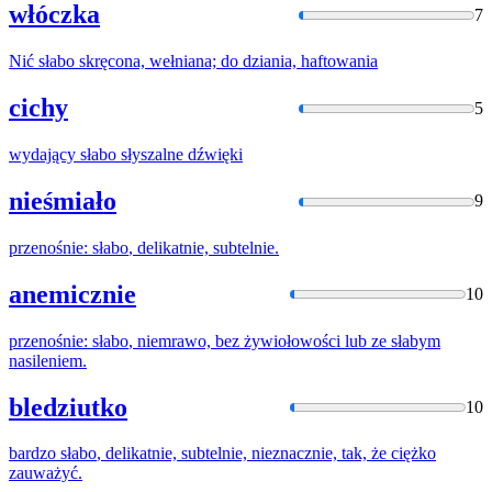
włóczka
7
Nić
słabo
skręcona, wełniana; do dziania, haftowania
cichy
5
wydający
słabo
słyszalne dźwięki
nieśmiało
9
przenośnie:
słabo
, delikatnie, subtelnie.
anemicznie
10
przenośnie:
słabo
, niemrawo, bez żywiołowości lub ze słabym
nasileniem.
bledziutko
10
bardzo
słabo
, delikatnie, subtelnie, nieznacznie, tak, że ciężko
zauważyć.