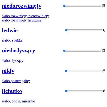
niedorozwinięty
15
słabo
rozwinięty, nierozwinięty
słabo
rozwinięty fizycznie
ledwie
6
słabo
, z lekka
niedosłyszący
13
słabo
słyszący
nikły
5
słabo
postrzegalny
lichutko
8
słabo
, podle, mizernie