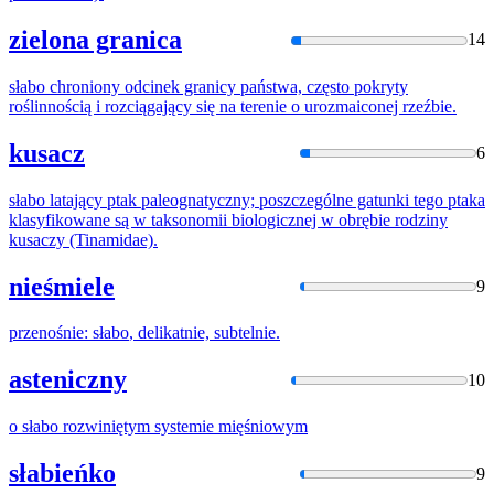
zielona granica
14
słabo
chroniony odcinek granicy państwa, często pokryty
roślinnością i rozciągający się na terenie o urozmaiconej rzeźbie.
kusacz
6
słabo
latający ptak paleognatyczny; poszczególne gatunki tego ptaka
klasyfikowane są w taksonomii biologicznej w obrębie rodziny
kusaczy (Tinamidae).
nieśmiele
9
przenośnie:
słabo
, delikatnie, subtelnie.
asteniczny
10
o
słabo
rozwiniętym systemie mięśniowym
słabieńko
9