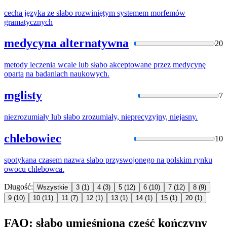
cecha języka ze
słabo
rozwiniętym systemem morfemów
gramatycznych
medycyna alternatywna
20
metody leczenia wcale lub
słabo
akceptowane przez medycynę
opartą na badaniach naukowych.
mglisty
7
niezrozumiały lub
słabo
zrozumiały, nieprecyzyjny, niejasny.
chlebowiec
10
spotykana czasem nazwa
słabo
przyswojonego na polskim rynku
owocu chlebowca.
Długość:
Wszystkie
3
(1)
4
(3)
5
(12)
6
(10)
7
(12)
8
(9)
9
(10)
10
(11)
11
(7)
12
(1)
13
(1)
14
(1)
15
(1)
20
(1)
FAQ: słabo umięśniona część kończyny