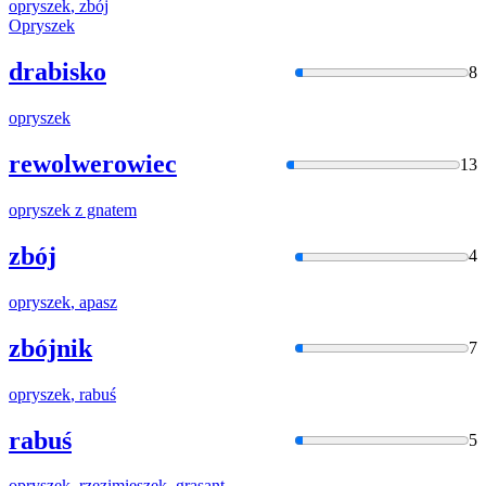
opryszek
, zbój
Opryszek
drabisko
8
opryszek
rewolwerowiec
13
opryszek
z gnatem
zbój
4
opryszek
, apasz
zbójnik
7
opryszek
, rabuś
rabuś
5
opryszek
, rzezimieszek, grasant