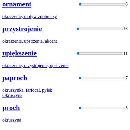
ornament
8
okraszen
ie, motyw zdobniczy
przystrojenie
13
okraszen
ie, upstrzenie, akcent
upiększenie
11
okraszen
ie, przystrojenie, upstrzenie
paproch
7
okruszyn
ka, farfocel, pyłek
Okruszyn
a
proch
5
okruszyn
a