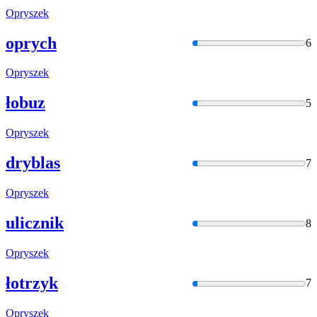
Opryszek
oprych
6
Opryszek
łobuz
5
Opryszek
dryblas
7
Opryszek
ulicznik
8
Opryszek
łotrzyk
7
Opryszek