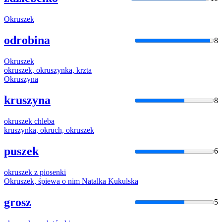
Okruszek
odrobina
8
Okruszek
okruszek
,
okruszyn
ka, krzta
Okruszyn
a
kruszyna
8
okruszek
chleba
kruszynka, okruch,
okruszek
puszek
6
okruszek
z piosenki
Okruszek
, śpiewa o nim Natalka Kukulska
grosz
5