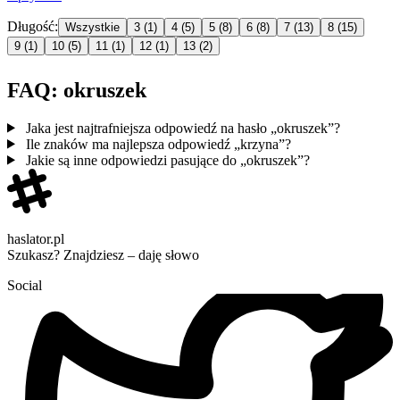
Długość:
Wszystkie
3
(1)
4
(5)
5
(8)
6
(8)
7
(13)
8
(15)
9
(1)
10
(5)
11
(1)
12
(1)
13
(2)
FAQ: okruszek
Jaka jest najtrafniejsza odpowiedź na hasło „okruszek”?
Ile znaków ma najlepsza odpowiedź „krzyna”?
Jakie są inne odpowiedzi pasujące do „okruszek”?
haslator.pl
Szukasz? Znajdziesz – daję słowo
Social