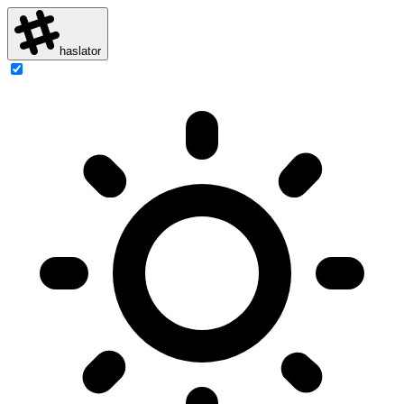
haslator