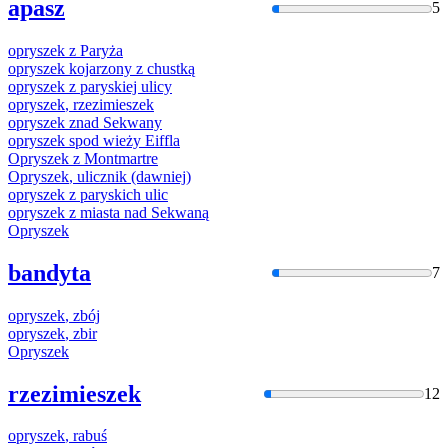
apasz
5
opryszek
z Paryża
opryszek
kojarzony z chustką
opryszek
z paryskiej ulicy
opryszek
, rzezimieszek
opryszek
znad Sekwany
opryszek
spod wieży Eiffla
Opryszek
z Montmartre
Opryszek
, ulicznik (dawniej)
opryszek
z paryskich ulic
opryszek
z miasta nad Sekwaną
Opryszek
bandyta
7
opryszek
, zbój
opryszek
, zbir
Opryszek
rzezimieszek
12
opryszek
, rabuś