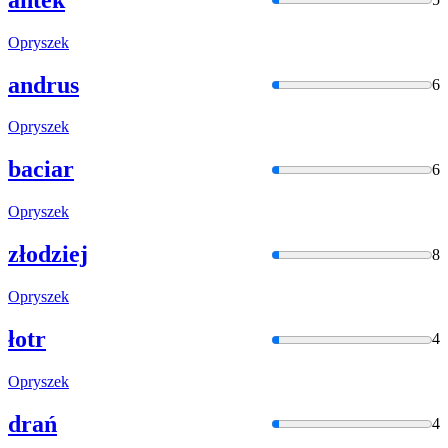
Opryszek
andrus
6
Opryszek
baciar
6
Opryszek
złodziej
8
Opryszek
łotr
4
Opryszek
drań
4