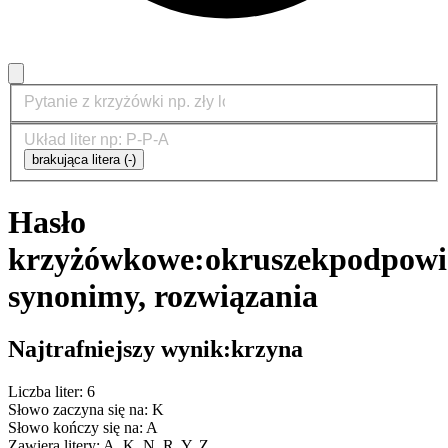
brakująca litera (-)
Hasło
krzyżówkowe:
okruszek
podpowi
synonimy, rozwiązania
Najtrafniejszy wynik:
krzyna
Liczba liter: 6
Słowo zaczyna się na: K
Słowo kończy się na: A
Zawiera litery: A, K, N, R, Y, Z