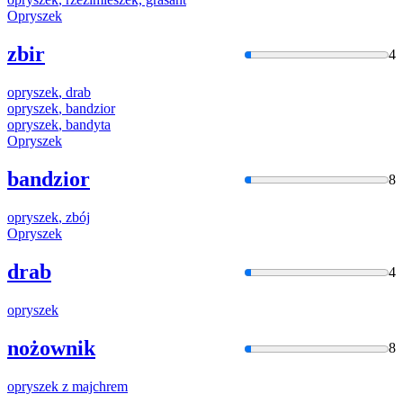
Opryszek
zbir
4
opryszek
, drab
opryszek
, bandzior
opryszek
, bandyta
Opryszek
bandzior
8
opryszek
, zbój
Opryszek
drab
4
opryszek
nożownik
8
opryszek
z majchrem