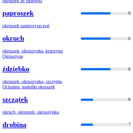
okruszek
ze złotówki
paproszek
9
okruszek
zanieczyszczeń
okruch
6
okruszek
,
okruszyn
ka, kruszyna
Okruszyn
a
ździebko
8
okruszek
,
okruszyn
ka, szczypta
Ociupina, maleńki
okruszek
szczątek
8
okruch,
okruszek
,
okruszyn
ka
drobina
7