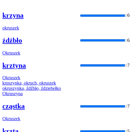
krzyna
6
okruszek
źdźbło
6
Okruszek
krztyna
7
Okruszek
kruszynka, okruch,
okruszek
okruszyn
ka, źdźbło, ździebełko
Okruszyn
a
cząstka
7
Okruszek
krzta
5