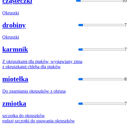
cząsteczki
10
Okruszki
drobiny
7
Okruszki
karmnik
7
Z
okruszka
mi dla ptaków, wystawiany zimą
z
okruszka
mi chleba dla ptaków
miotełka
8
Do zgarniania
okruszkó
w z obrusa
zmiotka
7
szczotka do
okruszkó
w
rodzaj szczotki do usuwania
okruszkó
w