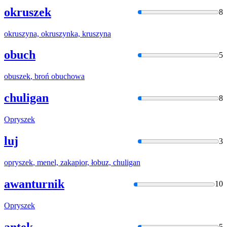
okruszek
8
okruszyn
a,
okruszyn
ka, kruszyna
obuch
5
obuszek
, broń obuchowa
chuligan
8
Opryszek
luj
3
opryszek
, menel, zakapior, łobuz, chuligan
awanturnik
10
Opryszek
antek
5