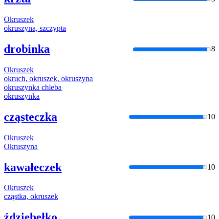
Okruszek
okruszyn
a, szczypta
drobinka
8
Okruszek
okruch,
okruszek
,
okruszyn
a
okruszyn
ka chleba
okruszyn
ka
cząsteczka
10
Okruszek
Okruszyn
a
kawałeczek
10
Okruszek
cząstka,
okruszek
ździebełko
10