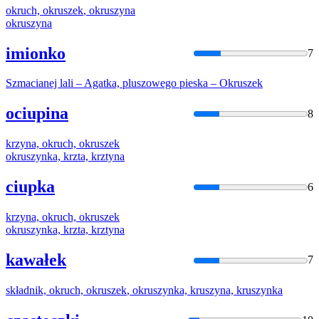
okruch,
okruszek
,
okruszyn
a
okruszyn
a
imionko
7
Szmacianej lali – Agatka, pluszowego pieska –
Okruszek
ociupina
8
krzyna, okruch,
okruszek
okruszyn
ka, krzta, krztyna
ciupka
6
krzyna, okruch,
okruszek
okruszyn
ka, krzta, krztyna
kawałek
7
składnik, okruch,
okruszek
,
okruszyn
ka, kruszyna, kruszynka