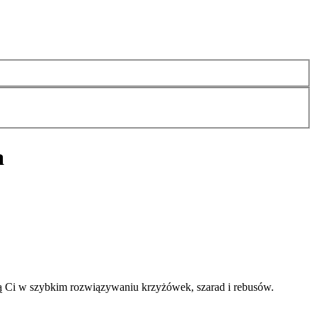
a
ą Ci w szybkim rozwiązywaniu krzyżówek, szarad i rebusów.