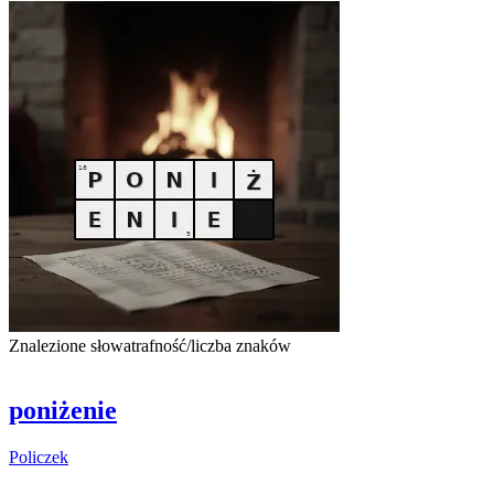
Znalezione słowa
trafność/liczba znaków
poniżenie
Policzek