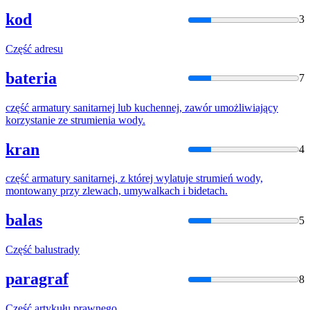
kod
3
Część
adresu
bateria
7
część
armatury sanitarnej lub kuchennej, zawór umożliwiający
korzystanie ze strumienia wody.
kran
4
część
armatury sanitarnej, z której wylatuje strumień wody,
montowany przy zlewach, umywalkach i bidetach.
balas
5
Część
balustrady
paragraf
8
Część
artykułu prawnego