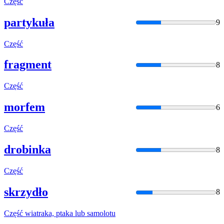
Część
partykuła
9
Część
fragment
8
Część
morfem
6
Część
drobinka
8
Część
skrzydło
8
Część
wiatraka, ptaka lub samolotu