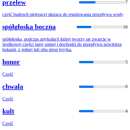
przelew
7
część
budowli piętrzącej służąca do regulowania
przepływu
wody
spółgłoska boczna
16
spółgłoska, podczas artykulacji której tworzy się zwarcie w
środkowej
części
jamy ustnej i dochodzi do
przepływu
powietrza
bokami, z jednej lub obu stron języka.
honor
5
Cześć
chwała
6
Cześć
kult
4
Cześć