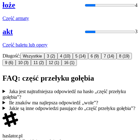
łoże
4
Część
armaty
akt
3
Część
baletu lub opery
Długość:
Wszystkie
3
(2)
4
(10)
5
(14)
6
(9)
7
(14)
8
(19)
9
(6)
10
(3)
11
(2)
12
(1)
16
(1)
FAQ: część przełyku gołębia
Jaka jest najtrafniejsza odpowiedź na hasło „część przełyku
gołębia”?
Ile znaków ma najlepsza odpowiedź „wole”?
Jakie są inne odpowiedzi pasujące do „część przełyku gołębia”?
haslator.pl