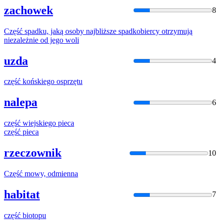
zachowek
8
Część
spadku, jaką osoby najbliższe spadkobiercy otrzymują
niezależnie od jego woli
uzda
4
część
końskiego osprzętu
nalepa
6
część
wiejskiego pieca
część
pieca
rzeczownik
10
Część
mowy, odmienna
habitat
7
część
biotopu