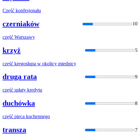
Część
konfesjonału
czerniaków
10
część
Warszawy
krzyż
5
część
kręgosłupa w okolicy miednicy
druga rata
9
część
spłaty kredytu
duchówka
8
część
pieca kuchennego
transza
7