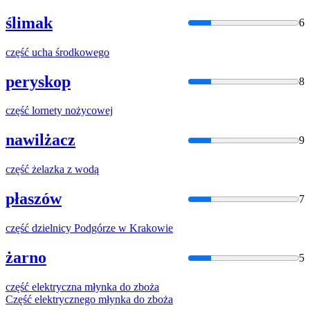
ślimak
6
część
ucha środkowego
peryskop
8
część
lornety nożycowej
nawilżacz
9
część
żelazka z wodą
płaszów
7
część
dzielnicy Podgórze w Krakowie
żarno
5
część
elektryczna młynka do zboża
Część
elektrycznego młynka do zboża