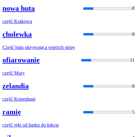
nowa huta
8
część
Krakowa
cholewka
8
Część
buta okrywająca wierzch stopy
ofiarowanie
11
część
Mszy
zelandia
8
część
Kopenhagi
ramię
5
część
ręki od barku do łokcia