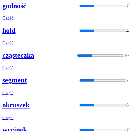
godność
7
Cześć
hołd
4
Cześć
cząsteczka
10
Część
segment
7
Część
okruszek
8
Część
wycinek
7