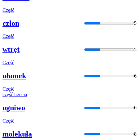
Część
człon
5
Część
wtręt
5
Część
ułamek
6
Część
część
trzecia
ogniwo
6
Część
molekuła
8