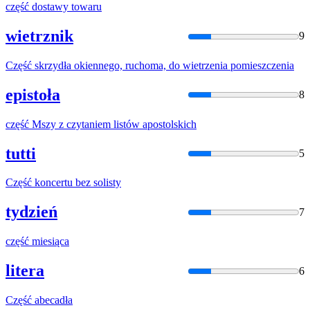
część
dostawy towaru
wietrznik
9
Część
skrzydła okiennego, ruchoma, do wietrzenia pomieszczenia
epistoła
8
część
Mszy z czytaniem listów apostolskich
tutti
5
Część
koncertu bez solisty
tydzień
7
część
miesiąca
litera
6
Część
abecadła