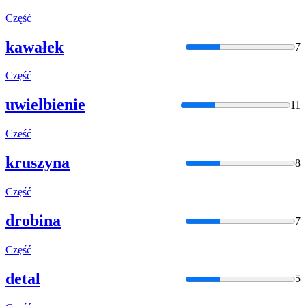
Część
kawałek
7
Część
uwielbienie
11
Cześć
kruszyna
8
Część
drobina
7
Część
detal
5