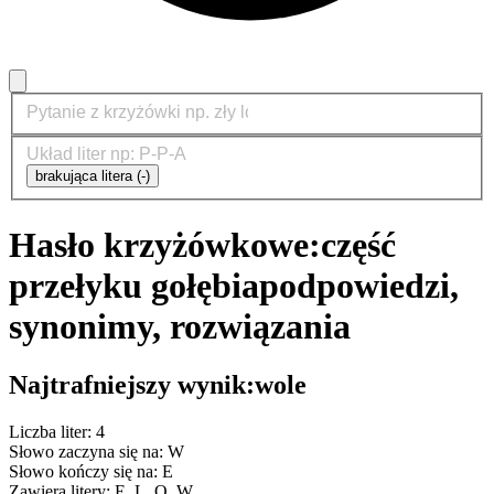
brakująca litera (-)
Hasło krzyżówkowe:
część
przełyku gołębia
podpowiedzi,
synonimy, rozwiązania
Najtrafniejszy wynik:
wole
Liczba liter: 4
Słowo zaczyna się na: W
Słowo kończy się na: E
Zawiera litery: E, L, O, W