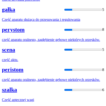
gałka
5
Część
aparatu służąca do przesuwania i regulowania
perystom
8
część
aparatu oralnego, zagłębienie gębowe niektórych orzęsków.
scena
5
część
aktu.
peristom
8
część
aparatu oralnego, zagłębienie gębowe niektórych orzęsków.
szalka
6
Część
aptecznej wagi