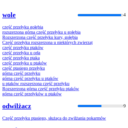
wole
4
część
przełyku
gołębia
rozszerzona górna
część
przełyku
u
gołębia
Rozszerzona
część
przełyku
kury,
gołębia
Część
przełyku
rozszerzona u niektórych zwierząt
część
przełyku
ptaków
część
przełyku
u orła
część
przełyku
ptaka
część
przełyku
u ptaków
część
ptasiego
przełyku
górna
część
przełyku
górna
część
przełyku
u ptaków
u ptaków rozszerzona
część
przełyku
Rozszerzona górna
część
przełyku
ptaków
górna
część
przełyków
u ptaków
odwilżacz
9
Część
przełyku
ptasiego, służąca do zwilżania pokarmów