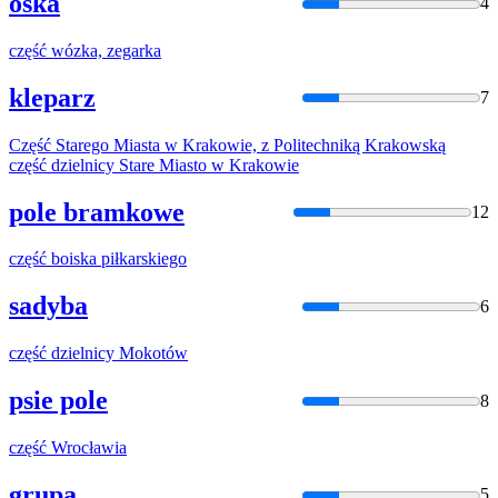
ośka
4
część
wózka, zegarka
kleparz
7
Część
Starego Miasta w Krakowie, z Politechniką Krakowską
część
dzielnicy Stare Miasto w Krakowie
pole bramkowe
12
część
boiska piłkarskiego
sadyba
6
część
dzielnicy Mokotów
psie pole
8
część
Wrocławia
grupa
5