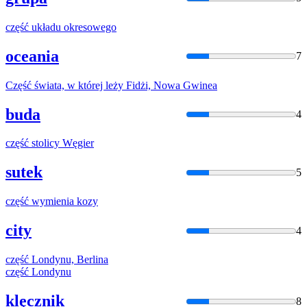
część
układu okresowego
oceania
7
Część
świata, w której leży Fidżi, Nowa Gwinea
buda
4
część
stolicy Węgier
sutek
5
część
wymienia kozy
city
4
część
Londynu, Berlina
część
Londynu
klęcznik
8