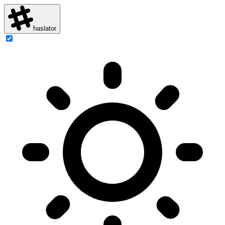
haslator