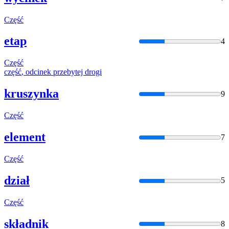
Część
etap
4
Część
część
, odcinek przebytej drogi
kruszynka
9
Część
element
7
Część
dział
5
Część
składnik
8