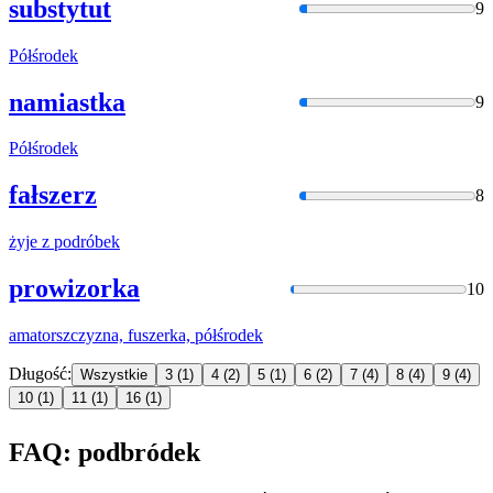
substytut
9
Półśrodek
namiastka
9
Półśrodek
fałszerz
8
żyje z
podróbek
prowizorka
10
amatorszczyzna, fuszerka,
półśrodek
Długość:
Wszystkie
3
(1)
4
(2)
5
(1)
6
(2)
7
(4)
8
(4)
9
(4)
10
(1)
11
(1)
16
(1)
FAQ: podbródek