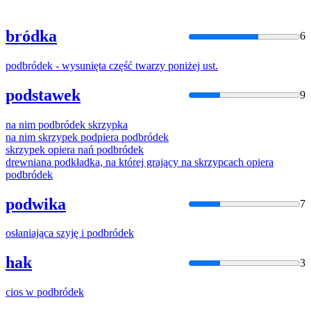
bródka
6
podbródek
- wysunięta część twarzy poniżej ust.
podstawek
9
na nim
podbródek
skrzypka
na nim skrzypek podpiera
podbródek
skrzypek opiera nań
podbródek
drewniana podkładka, na której grający na skrzypcach opiera
podbródek
podwika
7
osłaniająca szyję i
podbródek
hak
3
cios w
podbródek