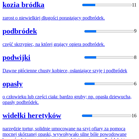
kozia bródka
11
zarost o niewielkiej długości porastający
podbródek
.
podbródek
9
część skrzypiec, na której grający opiera
podbródek
.
podwijki
8
Dawne płócienne chusty kobiece, osłaniające szyję i
podbródek
opasły
6
o człowieku lub części ciała: bardzo gruby; np. opasła dziewucha,
opasły
podbródek
.
widełki heretyków
16
narzędzie tortur, solidnie umocowane na szyi ofiary za pomocą
mocnej skórzanej opaski, wywoływało silne bóle powodowane