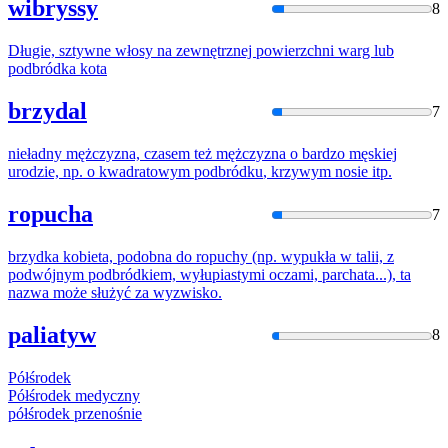
wibryssy
8
Długie, sztywne włosy na zewnętrznej powierzchni warg lub
podbródka
kota
brzydal
7
nieładny mężczyzna, czasem też mężczyzna o bardzo męskiej
urodzie, np. o kwadratowym
podbródku
, krzywym nosie itp.
ropucha
7
brzydka kobieta, podobna do ropuchy (np. wypukła w talii, z
podwójnym
podbródki
em, wyłupiastymi oczami, parchata...), ta
nazwa może służyć za wyzwisko.
paliatyw
8
Półśrodek
Półśrodek
medyczny
półśrodek
przenośnie