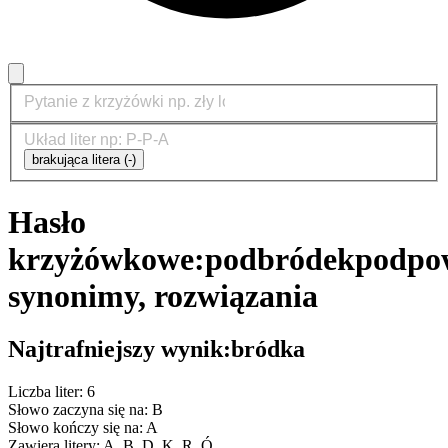
brakująca litera (-)
Hasło
krzyżówkowe:
podbródek
podpow
synonimy, rozwiązania
Najtrafniejszy wynik:
bródka
Liczba liter: 6
Słowo zaczyna się na: B
Słowo kończy się na: A
Zawiera litery: A, B, D, K, R, Ó