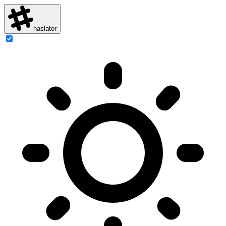
haslator