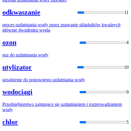
odkwaszanie
11
proces
uzda
tniania wody przez usuwanie składników kwaśnych
głównie dwutlenku węgla
ozon
4
gaz do
uzda
tniania wody
utylizator
10
urządzenie do ponownego
uzda
tniania wody
wodociągi
9
Przedsiębiorstwo zajmujące się
uzda
tnianiem i rozprowadzaniem
wody
chlor
5