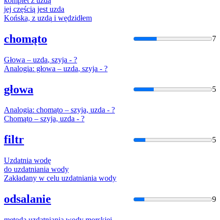
komplet z
uzdą
jej częścią jest
uzda
Końska, z
uzdą
i wędzidłem
chomąto
7
Głowa –
uzda
, szyja - ?
Analogia: głowa –
uzda
, szyja - ?
głowa
5
Analogia: chomąto – szyja,
uzda
- ?
Chomąto – szyja,
uzda
- ?
filtr
5
Uzda
tnia wodę
do
uzda
tniania wody
Zakładany w celu
uzda
tniania wody
odsalanie
9
metoda
uzda
tniania wody morskiej