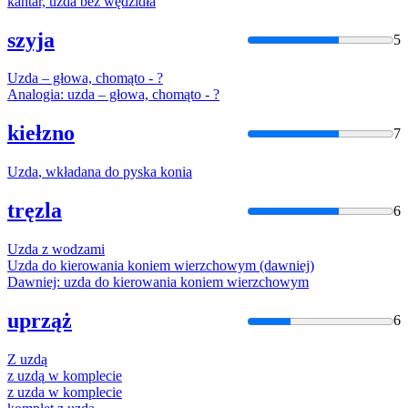
kantar,
uzda
bez wędzidła
szyja
5
Uzda
– głowa, chomąto - ?
Analogia:
uzda
– głowa, chomąto - ?
kiełzno
7
Uzda
, wkładana do pyska konia
tręzla
6
Uzda
z wodzami
Uzda
do kierowania koniem wierzchowym (dawniej)
Dawniej:
uzda
do kierowania koniem wierzchowym
uprząż
6
Z
uzdą
z
uzdą
w komplecie
z
uzda
w komplecie