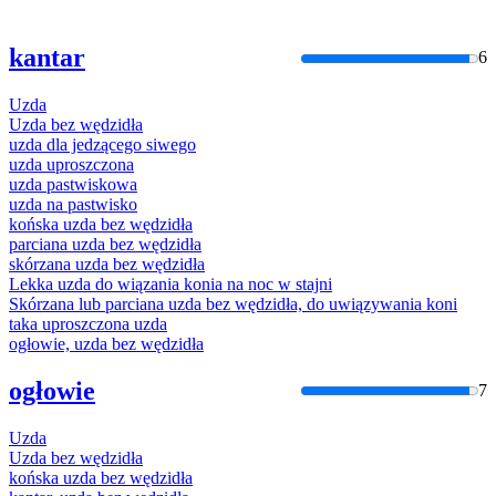
kantar
6
Uzda
Uzda
bez wędzidła
uzda
dla jedzącego siwego
uzda
uproszczona
uzda
pastwiskowa
uzda
na pastwisko
końska
uzda
bez wędzidła
parciana
uzda
bez wędzidła
skórzana
uzda
bez wędzidła
Lekka
uzda
do wiązania konia na noc w stajni
Skórzana lub parciana
uzda
bez wędzidła, do uwiązywania koni
taka uproszczona
uzda
ogłowie,
uzda
bez wędzidła
ogłowie
7
Uzda
Uzda
bez wędzidła
końska
uzda
bez wędzidła