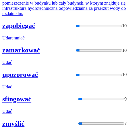
pomieszczenie w budynku lub cały budynek, w którym znajduje się
infrastruktura hydrotechniczna odpowiedzialna za przerzut wody do
uzda
tnialni.
zapobiegać
10
Uda
remniać
zamarkować
10
Uda
ć
upozorować
10
Uda
ć
sfingować
9
Uda
ć
zmyślić
7