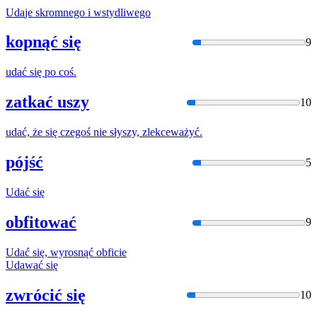
Uda
je skromnego i wstydliwego
kopnąć się
9
uda
ć się po coś.
zatkać uszy
10
uda
ć, że się czegoś nie słyszy, zlekceważyć.
pójść
5
Uda
ć się
obfitować
9
Uda
ć się, wyrosnąć obficie
Uda
wać się
zwrócić się
10