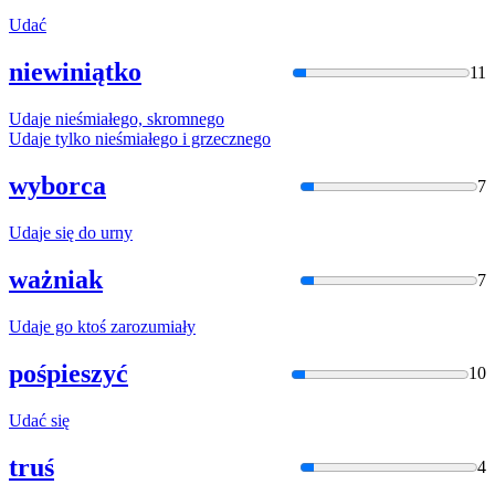
Uda
ć
niewiniątko
11
Uda
je nieśmiałego, skromnego
Uda
je tylko nieśmiałego i grzecznego
wyborca
7
Uda
je się do urny
ważniak
7
Uda
je go ktoś zarozumiały
pośpieszyć
10
Uda
ć się
truś
4