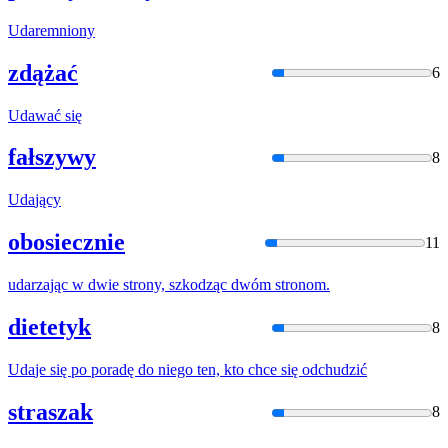
Uda
remniony
zdążać
6
Uda
wać się
fałszywy
8
Uda
jący
obosiecznie
11
uda
rzając w dwie strony, szkodząc dwóm stronom.
dietetyk
8
Uda
je się po poradę do niego ten, kto chce się odchudzić
straszak
8