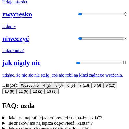
Uda
je pistolet
zwycięsko
9
Uda
nie
niweczyć
8
Uda
remniać
jak nigdy nic
11
uda
jąc, że nic się nie stało, coś nie robi na kimś żadnego wrażenia.
Długość:
Wszystkie
4
(2)
5
(8)
6
(6)
7
(13)
8
(9)
9
(12)
10
(9)
11
(6)
12
(2)
13
(1)
FAQ: uzda
Jaka jest najtrafniejsza odpowiedź na hasło „uzda”?
Ile znaków ma najlepsza odpowiedź „kantar”?
Jakie są inne odpowiedzi pasujące do „uzda”?