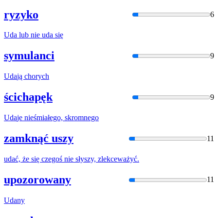
ryzyko
6
Uda
lub nie
uda
się
symulanci
9
Uda
ją chorych
ścichapęk
9
Uda
je nieśmiałego, skromnego
zamknąć uszy
11
uda
ć, że się czegoś nie słyszy, zlekceważyć.
upozorowany
11
Uda
ny