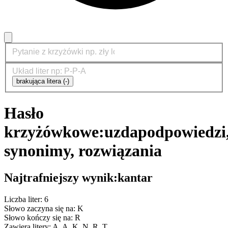
brakująca litera (-)
Hasło
krzyżówkowe:
uzda
podpowiedzi
synonimy, rozwiązania
Najtrafniejszy wynik:
kantar
Liczba liter: 6
Słowo zaczyna się na: K
Słowo kończy się na: R
Zawiera litery: A, A, K, N, R, T