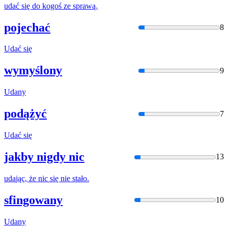
uda
ć się do kogoś ze sprawą.
pojechać
8
Uda
ć się
wymyślony
9
Uda
ny
podążyć
7
Uda
ć się
jakby nigdy nic
13
uda
jąc, że nic się nie stało.
sfingowany
10
Uda
ny