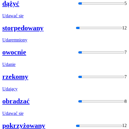
dążyć
5
Uda
wać się
storpedowany
12
Uda
remniony
owocnie
7
Uda
nie
rzekomy
7
Uda
jący
obradzać
8
Uda
wać się
pokrzyżowany
12