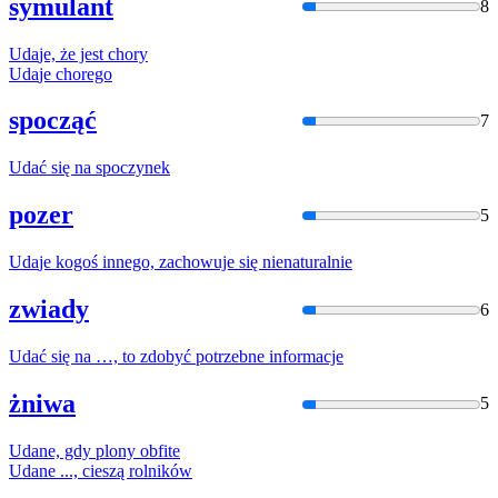
symulant
8
Uda
je, że jest chory
Uda
je chorego
spocząć
7
Uda
ć się na spoczynek
pozer
5
Uda
je kogoś innego, zachowuje się nienaturalnie
zwiady
6
Uda
ć się na …, to zdobyć potrzebne informacje
żniwa
5
Uda
ne, gdy plony obfite
Uda
ne ..., cieszą rolników