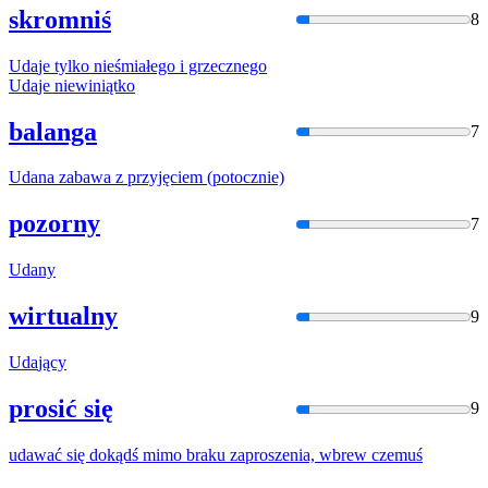
skromniś
8
Uda
je tylko nieśmiałego i grzecznego
Uda
je niewiniątko
balanga
7
Uda
na zabawa z przyjęciem (potocznie)
pozorny
7
Uda
ny
wirtualny
9
Uda
jący
prosić się
9
uda
wać się dokądś mimo braku zaproszenia, wbrew czemuś