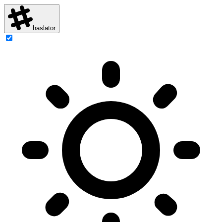
haslator