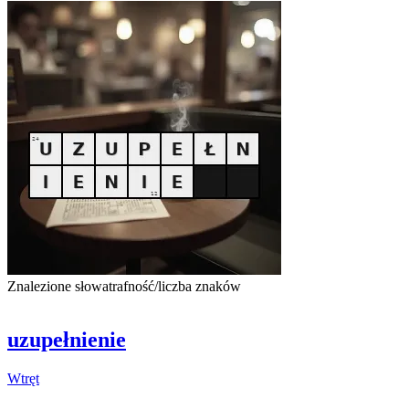
Znalezione słowa
trafność/liczba znaków
uzupełnienie
Wtręt