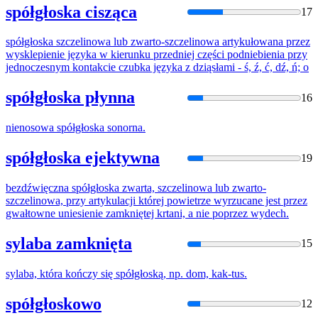
spółgłoska cisząca
17
spółgłoska
szczelinowa lub zwarto-szczelinowa artykułowana przez
wysklepienie języka w kierunku przedniej części podniebienia przy
jednoczesnym kontakcie czubka języka z dziąsłami - ś, ź, ć, dź, ń; o
spółgłoska płynna
16
nienosowa
spółgłoska
sonorna.
spółgłoska ejektywna
19
bezdźwięczna
spółgłoska
zwarta, szczelinowa lub zwarto-
szczelinowa, przy artykulacji której powietrze wyrzucane jest przez
gwałtowne uniesienie zamkniętej krtani, a nie poprzez wydech.
sylaba zamknięta
15
sylaba, która kończy się
spółgłoską
, np. dom, kak-tus.
spółgłoskowo
12