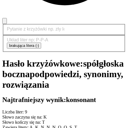
brakująca litera (-)
Hasło krzyżówkowe:
spółgłoska
boczna
podpowiedzi, synonimy,
rozwiązania
Najtrafniejszy wynik:
konsonant
Liczba liter: 9
Słowo zaczyna się na: K
Słowo kończy się na: T
Zawiera litery: A, K, N, N, N, O, O, S, T