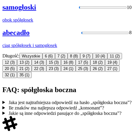
samogłoski
10
obok
spółgłosek
abecadło
8
ciąg
spółgłosek
i samogłosek
Długość:
Wszystkie
6
(6)
7
(2)
8
(8)
9
(7)
10
(4)
11
(2)
12
(3)
13
(2)
14
(3)
15
(3)
16
(8)
17
(5)
18
(2)
19
(4)
20
(5)
21
(2)
22
(3)
23
(3)
24
(1)
25
(3)
26
(2)
27
(1)
32
(1)
35
(1)
FAQ: spółgłoska boczna
Jaka jest najtrafniejsza odpowiedź na hasło „spółgłoska boczna”?
Ile znaków ma najlepsza odpowiedź „konsonant”?
Jakie są inne odpowiedzi pasujące do „spółgłoska boczna”?