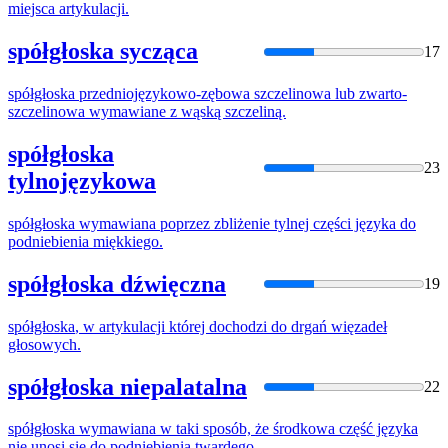
miejsca artykulacji.
spółgłoska sycząca
17
spółgłoska
przedniojęzykowo-zębowa szczelinowa lub zwarto-
szczelinowa wymawiane z wąską szczeliną.
spółgłoska
23
tylnojęzykowa
spółgłoska
wymawiana poprzez zbliżenie tylnej części języka do
podniebienia miękkiego.
spółgłoska dźwięczna
19
spółgłoska
, w artykulacji której dochodzi do drgań więzadeł
głosowych.
spółgłoska niepalatalna
22
spółgłoska
wymawiana w taki sposób, że środkowa część języka
nie unosi się do podniebienia twardego.