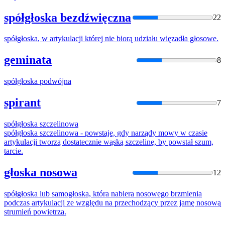
spółgłoska bezdźwięczna
22
spółgłoska
, w artykulacji której nie biorą udziału więzadła głosowe.
geminata
8
spółgłoska
podwójna
spirant
7
spółgłoska
szczelinowa
spółgłoska
szczelinowa - powstaje, gdy narządy mowy w czasie
artykulacji tworzą dostatecznie wąską szczelinę, by powstał szum,
tarcie.
głoska nosowa
12
spółgłoska
lub samogłoska, która nabiera nosowego brzmienia
podczas artykulacji ze względu na przechodzący przez jamę nosową
strumień powietrza.