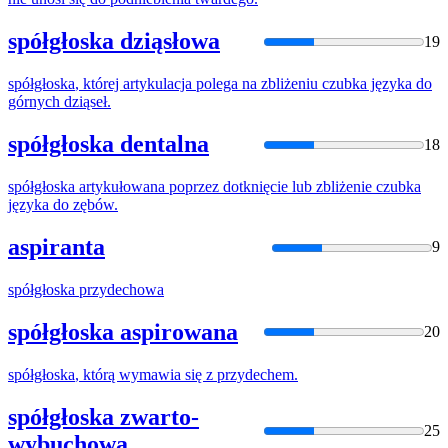
spółgłoska dziąsłowa
19
spółgłoska
, której artykulacja polega na zbliżeniu czubka języka do
górnych dziąseł.
spółgłoska dentalna
18
spółgłoska
artykułowana poprzez dotknięcie lub zbliżenie czubka
języka do zębów.
aspiranta
9
spółgłoska
przydechowa
spółgłoska aspirowana
20
spółgłoska
, którą wymawia się z przydechem.
spółgłoska zwarto-
25
wybuchowa