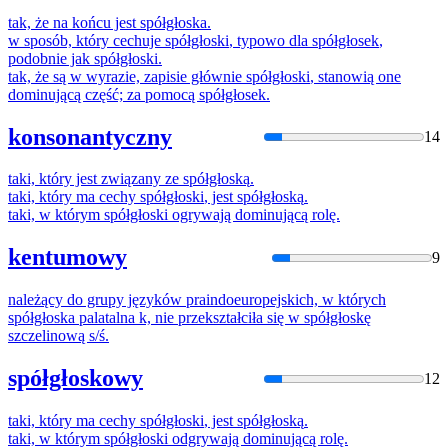
tak, że na końcu jest
spółgłoska
.
w sposób, który cechuje
spółgłoski
, typowo dla
spółgłosek
,
podobnie jak
spółgłoski
.
tak, że są w wyrazie, zapisie głównie
spółgłoski
, stanowią one
dominującą część; za pomocą
spółgłosek
.
konsonantyczny
14
taki, który jest związany ze
spółgłoską
.
taki, który ma cechy
spółgłoski
, jest
spółgłoską
.
taki, w którym
spółgłoski
ogrywają dominującą rolę.
kentumowy
9
należący do grupy języków praindoeuropejskich, w których
spółgłoska
palatalna k, nie przekształciła się w
spółgłoskę
szczelinową s/ś.
spółgłoskowy
12
taki, który ma cechy
spółgłoski
, jest
spółgłoską
.
taki, w którym
spółgłoski
odgrywają dominującą rolę.