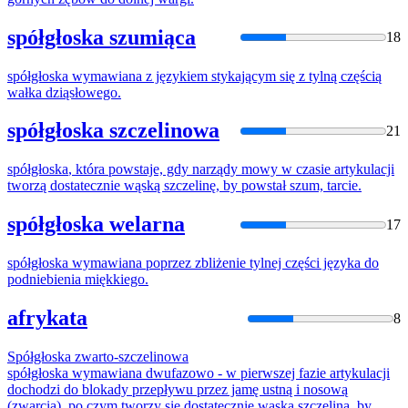
spółgłoska szumiąca
18
spółgłoska
wymawiana z językiem stykającym się z tylną częścią
wałka dziąsłowego.
spółgłoska szczelinowa
21
spółgłoska
, która powstaje, gdy narządy mowy w czasie artykulacji
tworzą dostatecznie wąską szczelinę, by powstał szum, tarcie.
spółgłoska welarna
17
spółgłoska
wymawiana poprzez zbliżenie tylnej części języka do
podniebienia miękkiego.
afrykata
8
Spółgłoska
zwarto-szczelinowa
spółgłoska
wymawiana dwufazowo - w pierwszej fazie artykulacji
dochodzi do blokady przepływu przez jamę ustną i nosową
(zwarcia), po czym tworzy się dostatecznie wąska szczelina, by