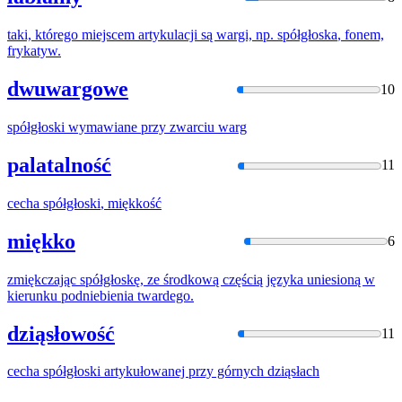
taki, którego miejscem artykulacji są wargi, np.
spółgłoska
, fonem,
frykatyw.
dwuwargowe
10
spółgłoski
wymawiane przy zwarciu warg
palatalność
11
cecha
spółgłoski
, miękkość
miękko
6
zmiękczając
spółgłoskę
, ze środkową częścią języka uniesioną w
kierunku podniebienia twardego.
dziąsłowość
11
cecha
spółgłoski
artykułowanej przy górnych dziąsłach