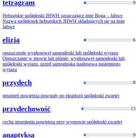
tetragram
9
Hebrajskie
spółgłoski
JHWH oznaczające imię Boga – Jahwe
Nazwa
spółgłosek
hebrajskich JHWH składających się na imię
Jahwe
elizja
6
opuszczenie wygłosowej samogłoski lub
spółgłoski
wyrazu
Opuszczanie w mowie lub piśmie, wygłosowej samogłoski lub
spółgłoski
wyrazu, przed samogłoską nagłosową następnego
wyrazu
przydech
8
strumień powietrza powstały po eksplozji
spółgłoski
zwartej
przydechowość
13
cecha strumienia powietrza przy wymowie
spółgłoski
zwartej
anaptyksa
9