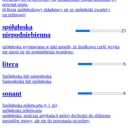
powstał szum.
dyftong spółgłoskowy składający się ze
spółgłoski
zwartej i
szczelinowej
spółgłoska
25
niepodniebienna
spółgłoska
wymawiana w taki sposób, że środkowa część języka
nie unosi się do podniebienia twardego.
litera
6
Spółgłoska
lub samogłoska
Samogłoska lub
spółgłoska
sonant
6
Spółgłoska
półotwarta (r, l, m)
spółgłoska
półotwarta
spółgłoska
, podczas artykulacji której dochodzi do zbliżenia
narządów mowy, ale nie do powstania szczeliny.