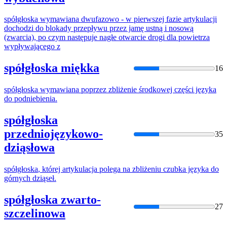
spółgłoska
wymawiana dwufazowo - w pierwszej fazie artykulacji
dochodzi do blokady przepływu przez jamę ustną i nosową
(zwarcia), po czym następuje nagłe otwarcie drogi dla powietrza
wypływającego z
spółgłoska miękka
16
spółgłoska
wymawiana poprzez zbliżenie środkowej części języka
do podniebienia.
spółgłoska
przedniojęzykowo-
35
dziąsłowa
spółgłoska
, której artykulacja polega na zbliżeniu czubka języka do
górnych dziąseł.
spółgłoska zwarto-
27
szczelinowa