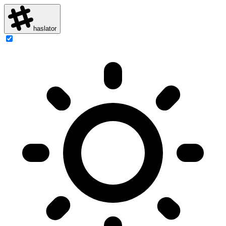
haslator