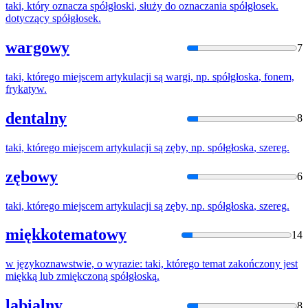
taki, który oznacza
spółgłoski
, służy do oznaczania
spółgłosek
.
dotyczący
spółgłosek
.
wargowy
7
taki, którego miejscem artykulacji są wargi, np.
spółgłoska
, fonem,
frykatyw.
dentalny
8
taki, którego miejscem artykulacji są zęby, np.
spółgłoska
, szereg.
zębowy
6
taki, którego miejscem artykulacji są zęby, np.
spółgłoska
, szereg.
miękkotematowy
14
w językoznawstwie, o wyrazie: taki, którego temat zakończony jest
miękką lub zmiękczoną
spółgłoską
.
labialny
8