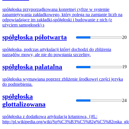
spółgłoska
przyporządkowana konretnej cyfrze w systemie
zapamiętywania zakładkowego, który polega na zamianie liczb na
odpowiadające im zakładki-
spółgłoski
i budowanie z nich (z
użyciem samogłosek) s
spółgłoska półotwarta
20
spółgłoska
, podczas artykulacji której dochodzi do zbliżenia
narządów mowy, ale nie do powstania szczeliny.
spółgłoska palatalna
19
spółgłoska
wymawiana poprzez zbliżenie środkowej części języka
do podniebienia.
spółgłoska
24
glottalizowana
spółgłoska
z dodatkową artykulacją krtaniową. {#L:
http://pl.wikipedia.org/wiki/Sp%C3%B3%C5%82g%C5%82oska_glo