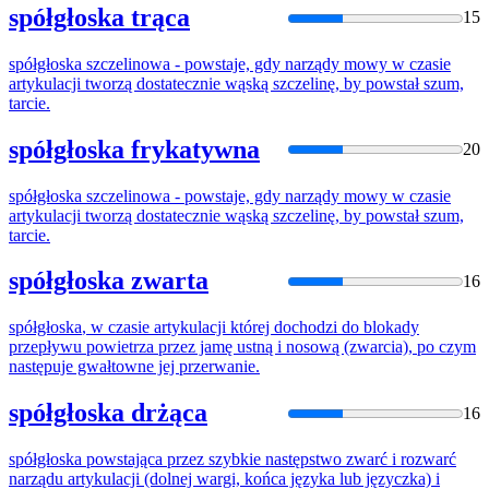
spółgłoska trąca
15
spółgłoska
szczelinowa - powstaje, gdy narządy mowy w czasie
artykulacji tworzą dostatecznie wąską szczelinę, by powstał szum,
tarcie.
spółgłoska frykatywna
20
spółgłoska
szczelinowa - powstaje, gdy narządy mowy w czasie
artykulacji tworzą dostatecznie wąską szczelinę, by powstał szum,
tarcie.
spółgłoska zwarta
16
spółgłoska
, w czasie artykulacji której dochodzi do blokady
przepływu powietrza przez jamę ustną i nosową (zwarcia), po czym
następuje gwałtowne jej przerwanie.
spółgłoska drżąca
16
spółgłoska
powstająca przez szybkie następstwo zwarć i rozwarć
narządu artykulacji (dolnej wargi, końca języka lub języczka) i