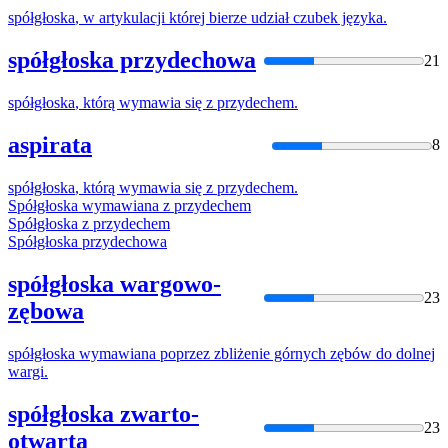
spółgłoska
, w artykulacji której bierze udział czubek języka.
spółgłoska przydechowa
21
spółgłoska
, którą wymawia się z przydechem.
aspirata
8
spółgłoska
, którą wymawia się z przydechem.
Spółgłoska
wymawiana z przydechem
Spółgłoska
z przydechem
Spółgłoska
przydechowa
spółgłoska wargowo-
23
zębowa
spółgłoska
wymawiana poprzez zbliżenie górnych zębów do dolnej
wargi.
spółgłoska zwarto-
23
otwarta