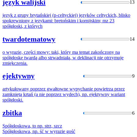
język walijski
13
język z grupy brytańskiej (p-celtyckiej) języków celtyckich, blisko
spokrewniony z językami: bretońskim i kornijskim; mz 23
spółgłoski
, z których
twardotematowy
14
o wyrazie, części mowy: taki, który ma temat zakończony na
spółgłoskę
twardą albo strwadniałą, w deklinacji nie otrzymuje
zmiękczenia.
ejektywny
9
artykułowany poprzez gwałtowne wypychanie powietrza przez
zamkniętą krtań (a nie poprzez wydech), np. ejektywny wariant
spółgłoski
.
zbitka
6
Spółgłoskowa
, to np. strz, szcz
Spółgłoskowa
, np. ść w wyrazie gość