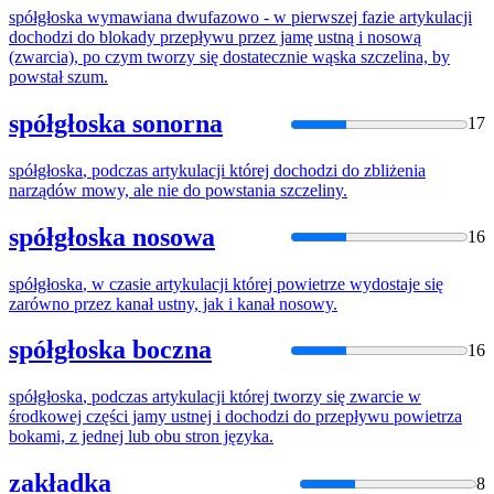
spółgłoska
wymawiana dwufazowo - w pierwszej fazie artykulacji
dochodzi do blokady przepływu przez jamę ustną i nosową
(zwarcia), po czym tworzy się dostatecznie wąska szczelina, by
powstał szum.
spółgłoska sonorna
17
spółgłoska
, podczas artykulacji której dochodzi do zbliżenia
narządów mowy, ale nie do powstania szczeliny.
spółgłoska nosowa
16
spółgłoska
, w czasie artykulacji której powietrze wydostaje się
zarówno przez kanał ustny, jak i kanał nosowy.
spółgłoska boczna
16
spółgłoska
, podczas artykulacji której tworzy się zwarcie w
środkowej części jamy ustnej i dochodzi do przepływu powietrza
bokami, z jednej lub obu stron języka.
zakładka
8