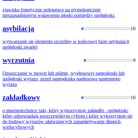
zjawisko fonetyczne polegające na etymologicznie
nieuzasadnionym wstawieniu głoski pomiędzy
spółgłoski
.
asybilacja
10
wytwarzanie się elementu szczeliny w końcowej fazie artykulacji
spółgłoski
zwartej
wyrzutnia
9
Opuszczanie w mowie lub piśmie, wygłosowej samogłoski lub
spółgłoski
wyrazu, przed samogłoską nagłosową następnego
wyrazu
zakładkowy
10
o mnemotechnice: taki, który wykorzystuje zakładki -
spółgłoski
,
które odpowiadają poszczególnym cyfrom i które wykorzystuje się
do budowy wyrazów ułatwiających zapamiętywanie długich,
wielocyfrowych