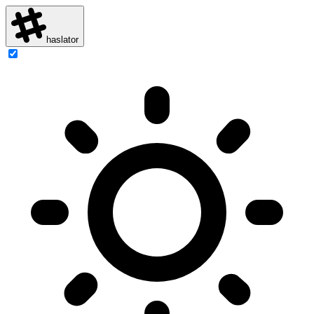
haslator