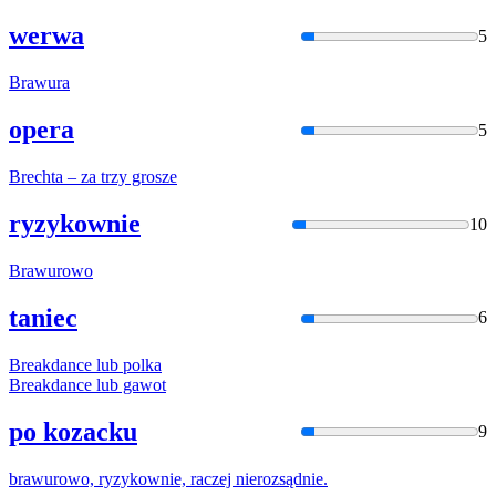
werwa
5
Braw
ura
opera
5
Brec
hta – za trzy grosze
ryzykownie
10
Braw
urowo
taniec
6
Brea
kdance lub polka
Brea
kdance lub gawot
po kozacku
9
braw
urowo, ryzykownie, raczej nierozsądnie.