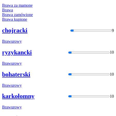
Braw
a za mamonę
Braw
a
Braw
a zamówione
Braw
a kupione
chojracki
9
Braw
urowy
ryzykancki
10
Braw
urowy
bohaterski
10
Braw
urowy
karkołomny
10
Braw
urowy