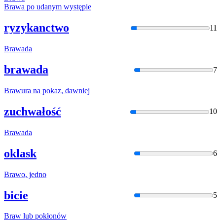
Braw
a po udanym występie
ryzykanctwo
11
Braw
ada
brawada
7
Braw
ura na pokaz, dawniej
zuchwałość
10
Braw
ada
oklask
6
Braw
o, jedno
bicie
5
Braw
lub pokłonów