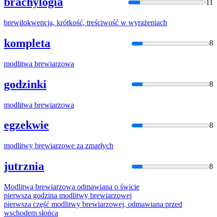
brachylogia
11
brew
ilokwencja, krótkość, treściwość w wyrażeniach
kompleta
8
modlitwa
brew
iarzowa
godzinki
8
modlitwa
brew
iarzowa
egzekwie
8
modlitwy
brew
iarzowe za zmarłych
jutrznia
8
Modlitwa
brew
iarzowa odmawiana o świcie
pierwsza godzina modlitwy
brew
iarzowej
pierwsza część modlitwy
brew
iarzowej, odmawiana przed
wschodem słońca