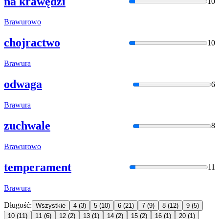
na krawędzi
10
Braw
urowo
chojractwo
10
Braw
ura
odwaga
6
Braw
ura
zuchwale
8
Braw
urowo
temperament
11
Braw
ura
Długość:
Wszystkie
4
(3)
5
(10)
6
(21)
7
(9)
8
(12)
9
(5)
10
(11)
11
(6)
12
(2)
13
(1)
14
(2)
15
(2)
16
(1)
20
(1)