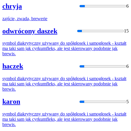
chryja
6
zajście, zwada,
brew
erie
odwrócony daszek
15
symbol diakrytyczny używany do spółgłosek i samogłosek - kształt
ma taki sam jak cyrkumfleks, ale jest skierowany podobnie jak
brew
is.
haczek
6
symbol diakrytyczny używany do spółgłosek i samogłosek - kształt
ma taki sam jak cyrkumfleks, ale jest skierowany podobnie jak
brew
is.
karon
5
symbol diakrytyczny używany do spółgłosek i samogłosek - kształt
ma taki sam jak cyrkumfleks, ale jest skierowany podobnie jak
brew
is.