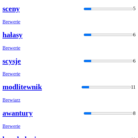
sceny
5
Brew
erie
hałasy
6
Brew
erie
scysje
6
Brew
erie
modlitewnik
11
Brew
iarz
awantury
8
Brew
erie