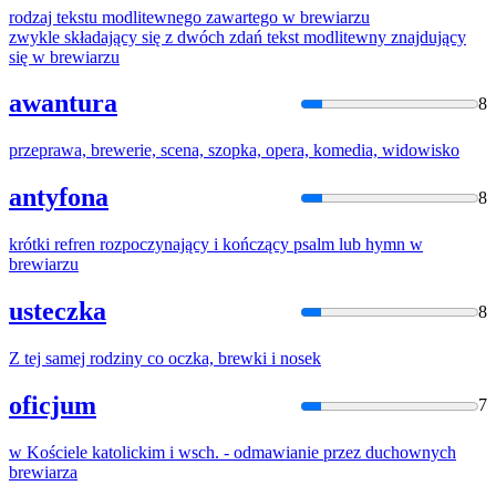
rodzaj tekstu modlitewnego zawartego w
brew
iarzu
zwykle składający się z dwóch zdań tekst modlitewny znajdujący
się w
brew
iarzu
awantura
8
przeprawa,
brew
erie, scena, szopka, opera, komedia, widowisko
antyfona
8
krótki refren rozpoczynający i kończący psalm lub hymn w
brew
iarzu
usteczka
8
Z tej samej rodziny co oczka,
brew
ki i nosek
oficjum
7
w Kościele katolickim i wsch. - odmawianie przez duchownych
brew
iarza