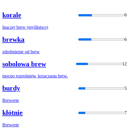
korale
6
Inaczej
brew
(myślistwo)
brewka
6
zdrobnienie od
brew
sobolowa brew
12
mocno rozrośnięta, krzaczasta
brew
.
burdy
5
Brew
erie
kłótnie
7
Brew
erie