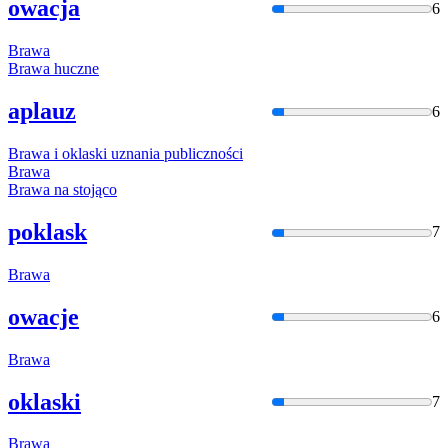
owacja
6
Braw
a
Braw
a huczne
aplauz
6
Braw
a i oklaski uznania publiczności
Braw
a
Braw
a na stojąco
poklask
7
Braw
a
owacje
6
Braw
a
oklaski
7
Braw
a