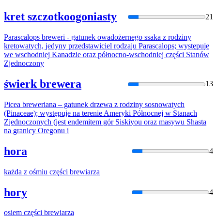
kret szczotkoogoniasty
21
Parascalops
brew
eri - gatunek owadożernego ssaka z rodziny
kretowatych, jedyny przedstawiciel rodzaju Parascalops; występuje
we wschodniej Kanadzie oraz północno-wschodniej części Stanów
Zjednoczony
świerk brewera
13
Picea
brew
eriana – gatunek drzewa z rodziny sosnowatych
(Pinaceae); występuje na terenie Ameryki Północnej w Stanach
Zjednoczonych (jest endemitem gór Siskiyou oraz masywu Shasta
na granicy Oregonu i
hora
4
każda z ośmiu części
brew
iarza
hory
4
osiem części
brew
iarza