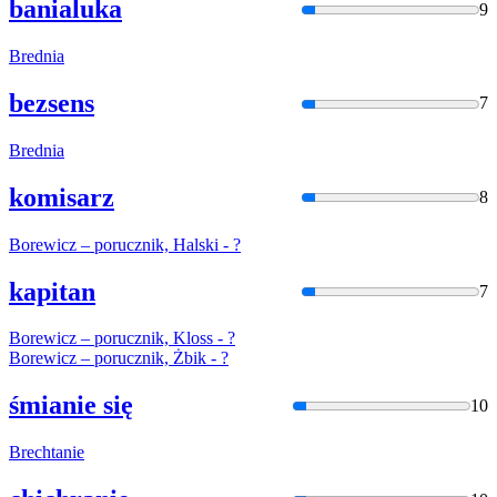
banialuka
9
Bred
nia
bezsens
7
Bred
nia
komisarz
8
Bore
wicz – porucznik, Halski - ?
kapitan
7
Bore
wicz – porucznik, Kloss - ?
Bore
wicz – porucznik, Żbik - ?
śmianie się
10
Brec
htanie