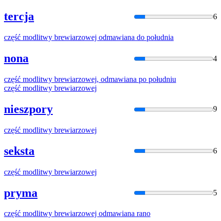
tercja
6
część modlitwy
brew
iarzowej odmawiana do południa
nona
4
część modlitwy
brew
iarzowej, odmawiana po południu
część modlitwy
brew
iarzowej
nieszpory
9
część modlitwy
brew
iarzowej
seksta
6
część modlitwy
brew
iarzowej
pryma
5
część modlitwy
brew
iarzowej odmawiana rano