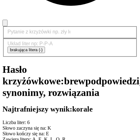
brakująca litera (-)
Hasło
krzyżówkowe:
brew
podpowiedzi
synonimy, rozwiązania
Najtrafniejszy wynik:
korale
Liczba liter: 6
Słowo zaczyna się na: K
Słowo kończy się na: E
Zawiera litery: A, E, K, L, O, R