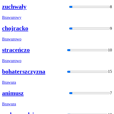
zuchwały
8
Braw
urowy
chojracko
9
Braw
urowo
straceńczo
10
Braw
urowo
bohaterszczyzna
15
Braw
ura
animusz
7
Braw
ura