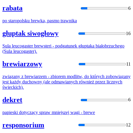
rabata
6
po staropolsku
brew
ka, pasmo trawnika
głuptak siwogłowy
16
Sula leucogaster
brew
steri - podgatunek głuptaka białobrzuchego
(Sula leucogaster).
brewiarzowy
11
związany z
brew
iarzem - zbiorem modlitw, do których zobowiązany
jest każdy duchowny (ale odmawianych również przez licznych
świeckich).
dekret
6
papieski dotyczący spraw mniejszej wagi -
brew
e
responsorium
12