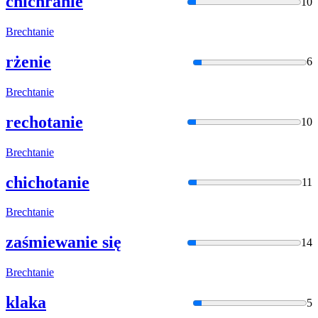
chichranie
10
Brec
htanie
rżenie
6
Brec
htanie
rechotanie
10
Brec
htanie
chichotanie
11
Brec
htanie
zaśmiewanie się
14
Brec
htanie
klaka
5