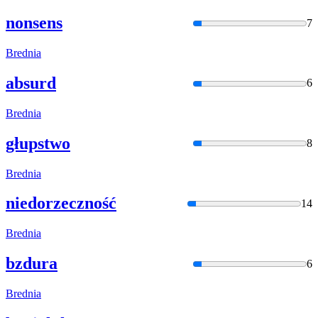
nonsens
7
Bred
nia
absurd
6
Bred
nia
głupstwo
8
Bred
nia
niedorzeczność
14
Bred
nia
bzdura
6
Bred
nia