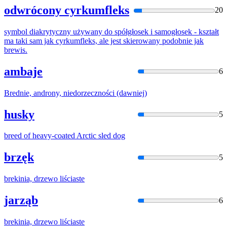
odwrócony cyrkumfleks
20
symbol diakrytyczny używany do spółgłosek i samogłosek - kształt
ma taki sam jak cyrkumfleks, ale jest skierowany podobnie jak
brew
is.
ambaje
6
Bred
nie, androny, niedorzeczności (dawniej)
husky
5
bree
d of heavy-coated Arctic sled dog
brzęk
5
brek
inia, drzewo liściaste
jarząb
6
brek
inia, drzewo liściaste