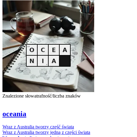
Znalezione słowa
trafność/liczba znaków
oceania
Wraz
z
Australią
tworzy
część
świata
Wraz
z
Australią
tworzy
jedną
z
części
świata