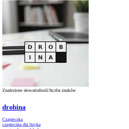
Znalezione słowa
trafność/liczba znaków
drobina
Cząsteczka
cząsteczka
dla fizyka