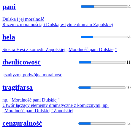
pani
4
Dulska i jej
moralność
Razem z
moralnośc
ią i Dulską w tytule dramatu Zapolskiej
hela
4
Siostra Hesi z komedii Zapolskiej „
Moralność
pani Dulskiej”
dwulicowość
11
jezuityzm, podwójna
moralność
tragifarsa
10
np. "
Moralność
pani Dulskiej"
Utwór łączący elementy dramatyczne z komicznymi, np.
„
Moralność
pani Dulskiej” Zapolskiej
cenzuralność
12