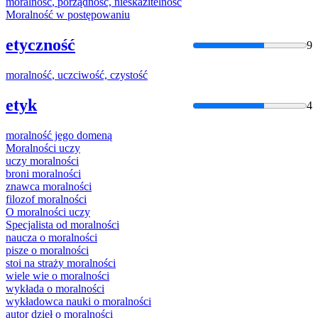
moralność
, porządność, nieskazitelność
Moralność
w postępowaniu
etyczność
9
moralność
, uczciwość, czystość
etyk
4
moralność
jego domeną
Moralnośc
i uczy
uczy
moralnośc
i
broni
moralnośc
i
znawca
moralnośc
i
filozof
moralnośc
i
O
moralnośc
i uczy
Specjalista od
moralnośc
i
naucza o
moralnośc
i
pisze o
moralnośc
i
stoi na straży
moralnośc
i
wiele wie o
moralnośc
i
wykłada o
moralnośc
i
wykładowca nauki o
moralnośc
i
autor dzieł o
moralnośc
i