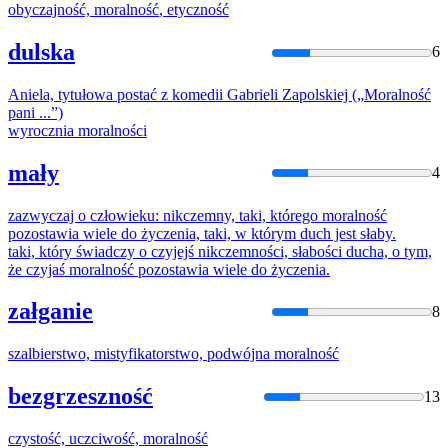
obyczajność,
moralność
, etyczność
dulska
6
Aniela, tytułowa postać z komedii Gabrieli Zapolskiej („
Moralność
pani ...”)
wyrocznia
moralnośc
i
mały
4
zazwyczaj o człowieku: nikczemny, taki, którego
moralność
pozostawia wiele do życzenia, taki, w którym duch jest słaby.
taki, który świadczy o czyjejś nikczemności, słabości ducha, o tym,
że czyjaś
moralność
pozostawia wiele do życzenia.
załganie
8
szalbierstwo, mistyfikatorstwo, podwójna
moralność
bezgrzeszność
13
czystość, uczciwość,
moralność