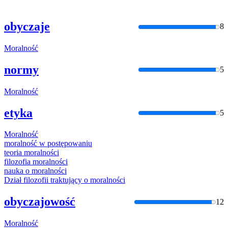
obyczaje
8
Moralność
normy
5
Moralność
etyka
5
Moralność
moralność
w postępowaniu
teoria
moralnośc
i
filozofia
moralnośc
i
nauka o
moralnośc
i
Dział filozofii traktujący o
moralnośc
i
obyczajowość
12
Moralność