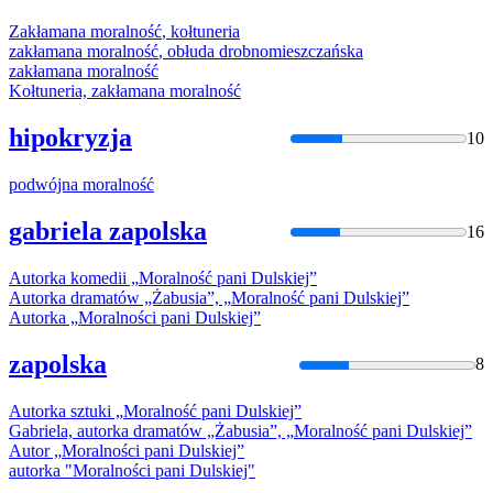
Zakłamana
moralność
, kołtuneria
zakłamana
moralność
, obłuda drobnomieszczańska
zakłamana
moralność
Kołtuneria, zakłamana
moralność
hipokryzja
10
podwójna
moralność
gabriela zapolska
16
Autorka komedii „
Moralność
pani Dulskiej”
Autorka dramatów „Żabusia”, „
Moralność
pani Dulskiej”
Autorka „
Moralnośc
i pani Dulskiej”
zapolska
8
Autorka sztuki „
Moralność
pani Dulskiej”
Gabriela, autorka dramatów „Żabusia”, „
Moralność
pani Dulskiej”
Autor „
Moralnośc
i pani Dulskiej”
autorka "
Moralnośc
i pani Dulskiej"