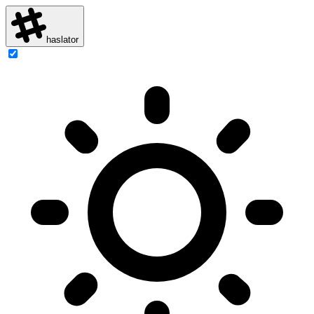
haslator