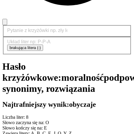
brakująca litera (-)
Hasło
krzyżówkowe:
moralność
podpow
synonimy, rozwiązania
Najtrafniejszy wynik:
obyczaje
Liczba liter: 8
Słowo zaczyna się na: O
Słowo kończy się na: E
Zawiera litery: A, B, C, E, J, O, Y, Z