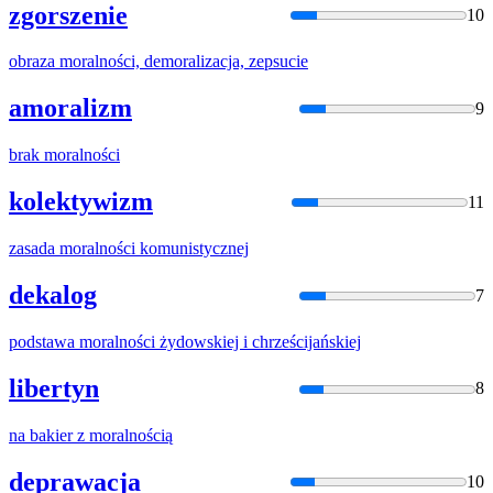
zgorszenie
10
obraza
moralnośc
i, demoralizacja, zepsucie
amoralizm
9
brak
moralnośc
i
kolektywizm
11
zasada
moralnośc
i komunistycznej
dekalog
7
podstawa
moralnośc
i żydowskiej i chrześcijańskiej
libertyn
8
na bakier z
moralnośc
ią
deprawacja
10