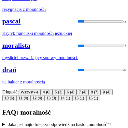
rezygnacja z
moralnośc
i
pascal
6
Krytyk francuski
moralnośc
i jezuickiej
moralista
9
myśliciel rozważający sprawy
moralnośc
i.
drań
4
na bakier z
moralnośc
ią
Długość:
Wszystkie
4
(6)
5
(3)
6
(4)
7
(4)
8
(7)
9
(4)
10
(6)
11
(4)
12
(4)
13
(3)
14
(1)
15
(1)
16
(1)
FAQ: moralność
Jaka jest najtrafniejsza odpowiedź na hasło „moralność”?