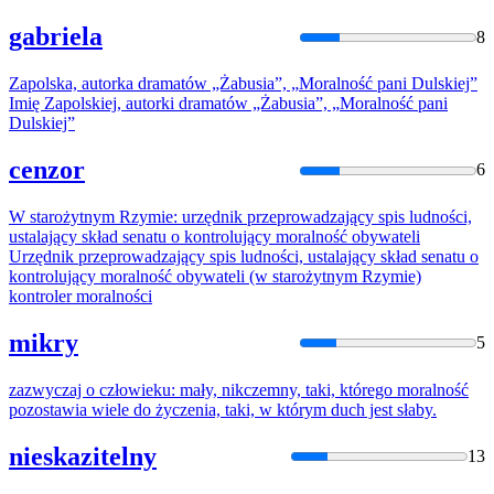
gabriela
8
Zapolska, autorka dramatów „Żabusia”, „
Moralność
pani Dulskiej”
Imię Zapolskiej, autorki dramatów „Żabusia”, „
Moralność
pani
Dulskiej”
cenzor
6
W starożytnym Rzymie: urzędnik przeprowadzający spis ludności,
ustalający skład senatu o kontrolujący
moralność
obywateli
Urzędnik przeprowadzający spis ludności, ustalający skład senatu o
kontrolujący
moralność
obywateli (w starożytnym Rzymie)
kontroler
moralnośc
i
mikry
5
zazwyczaj o człowieku: mały, nikczemny, taki, którego
moralność
pozostawia wiele do życzenia, taki, w którym duch jest słaby.
nieskazitelny
13