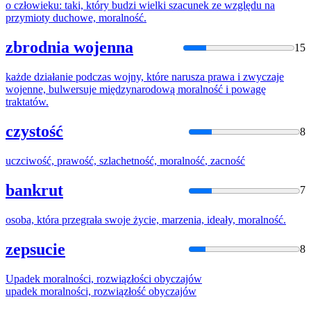
o człowieku: taki, który budzi wielki szacunek ze względu na
przymioty duchowe,
moralność
.
zbrodnia wojenna
15
każde działanie podczas wojny, które narusza prawa i zwyczaje
wojenne, bulwersuje międzynarodową
moralność
i powagę
traktatów.
czystość
8
uczciwość, prawość, szlachetność,
moralność
, zacność
bankrut
7
osoba, która przegrała swoje życie, marzenia, ideały,
moralność
.
zepsucie
8
Upadek
moralnośc
i, rozwiązłości obyczajów
upadek
moralnośc
i, rozwiązłość obyczajów