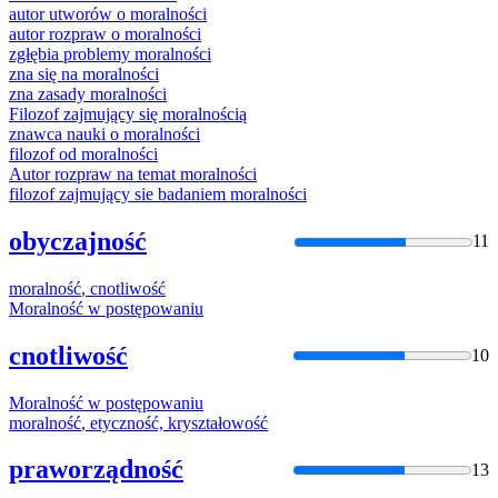
autor utworów o
moralnośc
i
autor rozpraw o
moralnośc
i
zgłębia problemy
moralnośc
i
zna się na
moralnośc
i
zna zasady
moralnośc
i
Filozof zajmujący się
moralnośc
ią
znawca nauki o
moralnośc
i
filozof od
moralnośc
i
Autor rozpraw na temat
moralnośc
i
filozof zajmujący sie badaniem
moralnośc
i
obyczajność
11
moralność
, cnotliwość
Moralność
w postępowaniu
cnotliwość
10
Moralność
w postępowaniu
moralność
, etyczność, kryształowość
praworządność
13