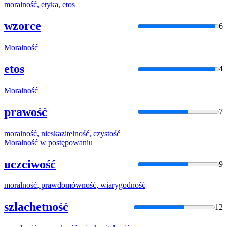
moralność
, etyka, etos
wzorce
6
Moralność
etos
4
Moralność
prawość
7
moralność
, nieskazitelność, czystość
Moralność
w postępowaniu
uczciwość
9
moralność
, prawdomówność, wiarygodność
szlachetność
12