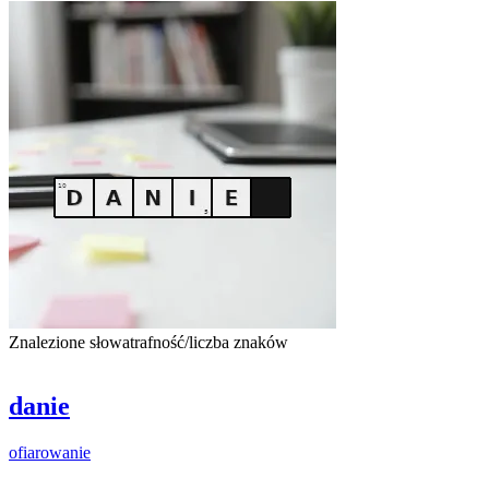
Znalezione słowa
trafność/liczba znaków
danie
ofiarowanie