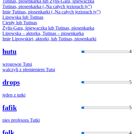
Tutin
as, piosenkarka lub Żylis-Gara, śpiewaczka
Tutin
as, piosenkarka („Na całych jeziorach ty”)
Imię
Tutin
as, piosenkarki („Na całych jeziorach ty”)
Lipowska lub
Tutin
as
Ciepły lub
Tutin
as
Żylis-Gara, śpiewaczka lub
Tutin
as, piosenkarka
Lipowska – aktorka,
Tutin
as – piosenkarka
Imię Lipowskiej, aktorki, lub
Tutin
as, piosenkarki
hutu
4
wrogowie
Tutsi
walczyli z plemieniem
Tutsi
drops
5
jeden z
tutki
fafik
5
pies profesora
Tutki
folk
4