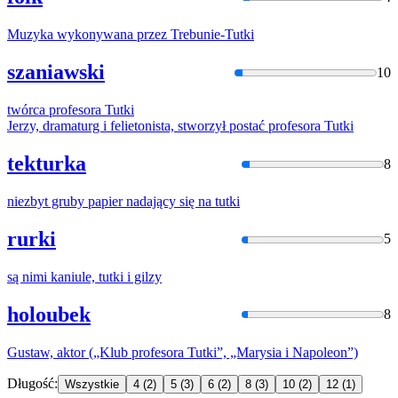
Muzyka wykonywana przez Trebunie-
Tutki
szaniawski
10
twórca profesora
Tutki
Jerzy, dramaturg i felietonista, stworzył postać profesora
Tutki
tekturka
8
niezbyt gruby papier nadający się na
tutki
rurki
5
są nimi kaniule,
tutki
i gilzy
holoubek
8
Gustaw, aktor („Klub profesora
Tutki
”, „Marysia i Napoleon”)
Długość:
Wszystkie
4
(2)
5
(3)
6
(2)
8
(3)
10
(2)
12
(1)