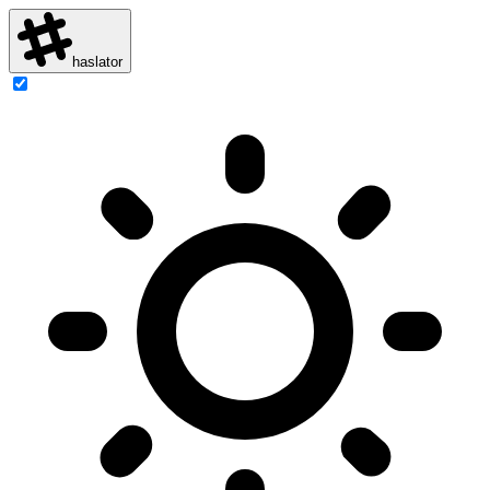
haslator