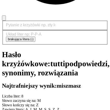
brakująca litera (-)
Hasło
krzyżówkowe:
tutti
podpowiedzi,
synonimy, rozwiązania
Najtrafniejszy wynik:
miszmasz
Liczba liter: 8
Słowo zaczyna się na: M
Słowo kończy się na: Z
Zawiera litery: A, I, M, M, S, S, Z, Z