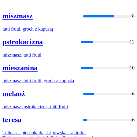
miszmasz
8
tutti
frutti, groch z kapustą
pstrokacizna
12
miszmasz,
tutti
frutti
mieszanina
10
miszmasz,
tutti
frutti, groch z kapustą
melanż
6
miszmasz, pstrokacizna,
tutti
frutti
teresa
6
Tutin
as – piosenkarka, Lipowska – aktorka